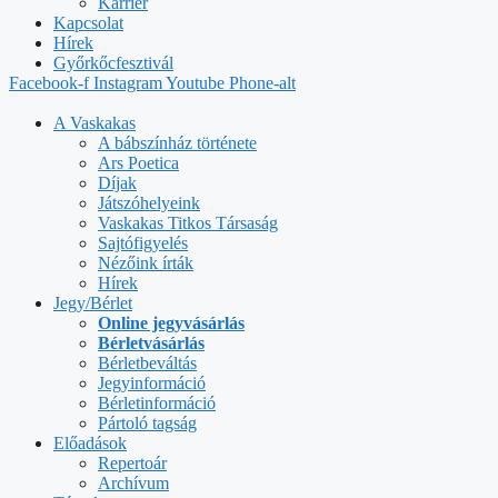
Karrier
Kapcsolat
Hírek
Győrkőcfesztivál
Facebook-f
Instagram
Youtube
Phone-alt
A Vaskakas
A bábszínház története
Ars Poetica
Díjak
Játszóhelyeink
Vaskakas Titkos Társaság
Sajtófigyelés
Nézőink írták
Hírek
Jegy/Bérlet
Online jegyvásárlás
Bérletvásárlás
Bérletbeváltás
Jegyinformáció
Bérletinformáció
Pártoló tagság
Előadások
Repertoár
Archívum