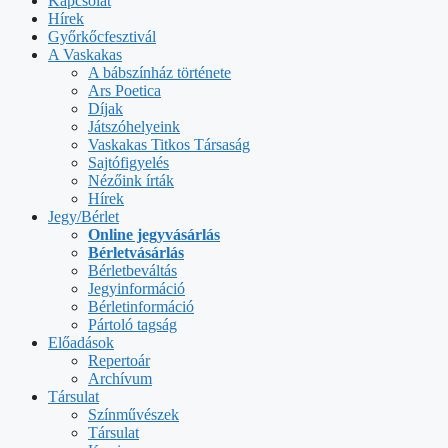
Kapcsolat
Hírek
Győrkőcfesztivál
A Vaskakas
A bábszínház története
Ars Poetica
Díjak
Játszóhelyeink
Vaskakas Titkos Társaság
Sajtófigyelés
Nézőink írták
Hírek
Jegy/Bérlet
Online jegyvásárlás
Bérletvásárlás
Bérletbeváltás
Jegyinformáció
Bérletinformáció
Pártoló tagság
Előadások
Repertoár
Archívum
Társulat
Színművészek
Társulat