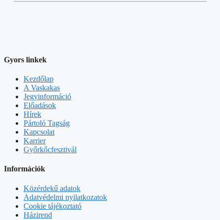
Gyors linkek
Kezdőlap
A Vaskakas
Jegyinformáció
Előadások
Hírek
Pártoló Tagság
Kapcsolat
Karrier
Győrkőcfesztivál
Információk
Közérdekű adatok
Adatvédelmi nyilatkozatok
Cookie tájékoztató
Házirend