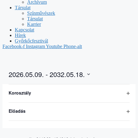
Archívum
Társulat
Színművészek
Társulat
Karrier
Kapcsolat
Hírek
Győrkőcfesztivál
Facebook-f
Instagram
Youtube
Phone-alt
2026.05.09.
 - 
2032.05.18.
Select
Szűrők
Changing
date.
május 2026
any
Korosztály
of
Open
2023.11.14. | 08:00
-
2132.05.18. | 17:00
| 4 éves
SZO
the
kortól
9
filter
form
Előadás
A vaskakas legendája
inputs
Open
will
filter
cause
the
list