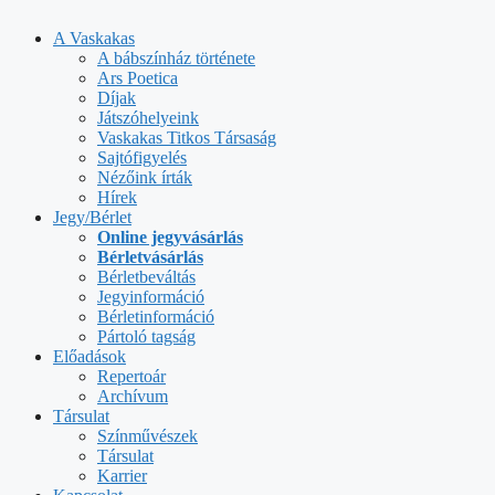
Kilépés
a
A Vaskakas
tartalomba
A bábszínház története
Ars Poetica
Díjak
Játszóhelyeink
Vaskakas Titkos Társaság
Sajtófigyelés
Nézőink írták
Hírek
Jegy/Bérlet
Online jegyvásárlás
Bérletvásárlás
Bérletbeváltás
Jegyinformáció
Bérletinformáció
Pártoló tagság
Előadások
Repertoár
Archívum
Társulat
Színművészek
Társulat
Karrier