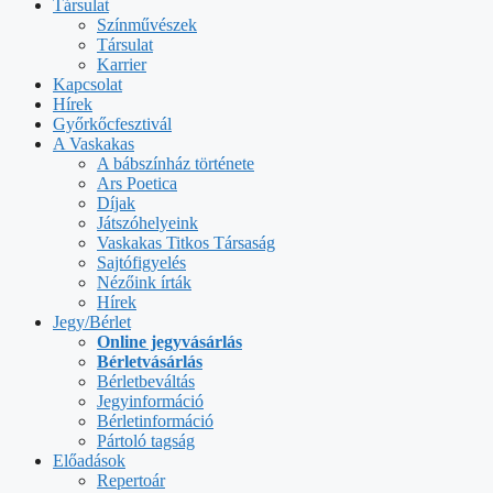
Társulat
Színművészek
Társulat
Karrier
Kapcsolat
Hírek
Győrkőcfesztivál
A Vaskakas
A bábszínház története
Ars Poetica
Díjak
Játszóhelyeink
Vaskakas Titkos Társaság
Sajtófigyelés
Nézőink írták
Hírek
Jegy/Bérlet
Online jegyvásárlás
Bérletvásárlás
Bérletbeváltás
Jegyinformáció
Bérletinformáció
Pártoló tagság
Előadások
Repertoár