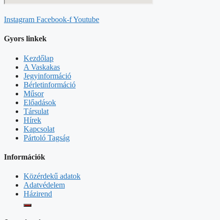
Instagram
Facebook-f
Youtube
Gyors linkek
Kezdőlap
A Vaskakas
Jegyinformáció
Bérletinformáció
Műsor
Előadások
Társulat
Hírek
Kapcsolat
Pártoló Tagság
Információk
Közérdekű adatok
Adatvédelem
Házirend