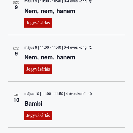
május 9 | 10:00
-
10:40
| 0-4 éves korig
SZO
of
9
Nem, nem, hanem
events
to
refresh
Jegyvásárlás
with
the
filtered
results.
május 9 | 11:00
-
11:40
| 0-4 éves korig
SZO
9
Nem, nem, hanem
Jegyvásárlás
május 10 | 11:00
-
11:50
| 4 éves kortól
VAS
10
Bambi
Jegyvásárlás