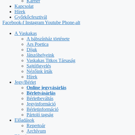
Karrier
Kapcsolat
Hírek
Győrkőcfesztivál
Facebook-f
Instagram
Youtube
Phone-alt
A Vaskakas
A bábszínház története
Ars Poetica
Díjak
Játszóhelyeink
Vaskakas Titkos Társaság
Sajtófigyelés
Nézőink írták
Hírek
Jegy/Bérlet
Online jegyvásárlás
Bérletvásárlás
Bérletbeváltás
Jegyinformáció
Bérletinformáció
Pártoló tagság
Előadások
Repertoár
Archívum