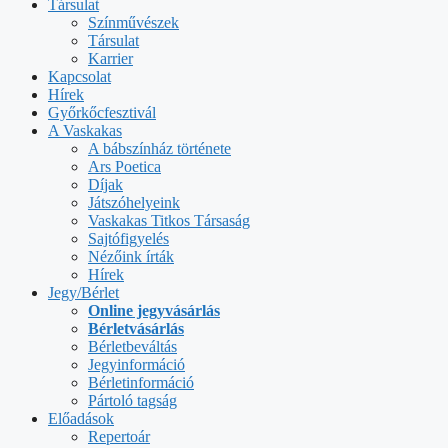
Társulat
Színművészek
Társulat
Karrier
Kapcsolat
Hírek
Győrkőcfesztivál
A Vaskakas
A bábszínház története
Ars Poetica
Díjak
Játszóhelyeink
Vaskakas Titkos Társaság
Sajtófigyelés
Nézőink írták
Hírek
Jegy/Bérlet
Online jegyvásárlás
Bérletvásárlás
Bérletbeváltás
Jegyinformáció
Bérletinformáció
Pártoló tagság
Előadások
Repertoár