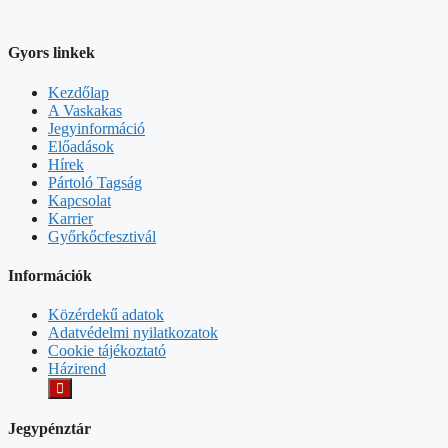
Gyors linkek
Kezdőlap
A Vaskakas
Jegyinformáció
Előadások
Hírek
Pártoló Tagság
Kapcsolat
Karrier
Győrkőcfesztivál
Információk
Közérdekű adatok
Adatvédelmi nyilatkozatok
Cookie tájékoztató
Házirend
Jegypénztár