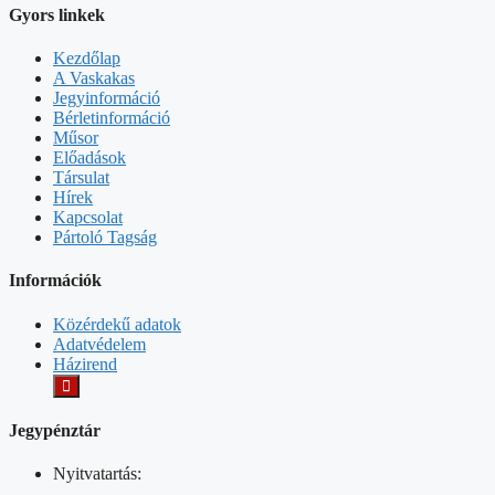
Gyors linkek
Kezdőlap
A Vaskakas
Jegyinformáció
Bérletinformáció
Műsor
Előadások
Társulat
Hírek
Kapcsolat
Pártoló Tagság
Információk
Közérdekű adatok
Adatvédelem
Házirend
Jegypénztár
Nyitvatartás: