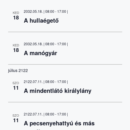
2032.05.18. | 08:00
-
17:00
|
KED
18
A hullaégető
2032.05.18. | 08:00
-
17:00
|
KED
18
A manógyár
július 2122
2122.07.11. | 08:00
-
17:00
|
SZO
11
A mindentlátó királylány
2122.07.11. | 08:00
-
17:00
|
SZO
11
A pecsenyehattyú és más