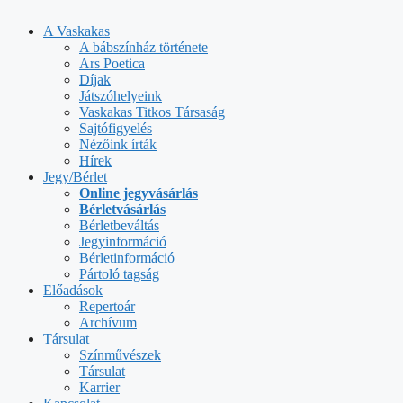
Kilépés
a
A Vaskakas
tartalomba
A bábszínház története
Ars Poetica
Díjak
Játszóhelyeink
Vaskakas Titkos Társaság
Sajtófigyelés
Nézőink írták
Hírek
Jegy/Bérlet
Online jegyvásárlás
Bérletvásárlás
Bérletbeváltás
Jegyinformáció
Bérletinformáció
Pártoló tagság
Előadások
Repertoár
Archívum
Társulat
Színművészek
Társulat
Karrier