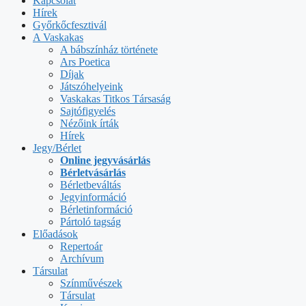
Kapcsolat
Hírek
Győrkőcfesztivál
A Vaskakas
A bábszínház története
Ars Poetica
Díjak
Játszóhelyeink
Vaskakas Titkos Társaság
Sajtófigyelés
Nézőink írták
Hírek
Jegy/Bérlet
Online jegyvásárlás
Bérletvásárlás
Bérletbeváltás
Jegyinformáció
Bérletinformáció
Pártoló tagság
Előadások
Repertoár
Archívum
Társulat
Színművészek
Társulat