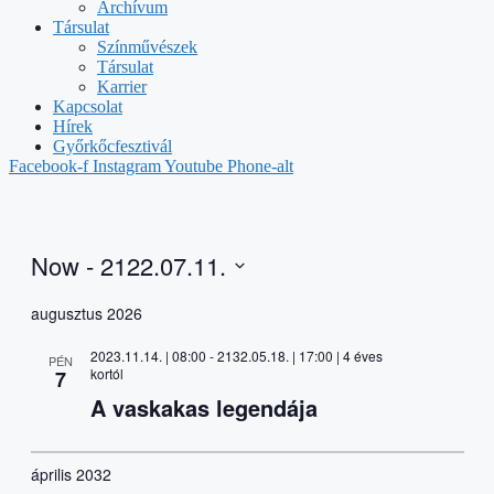
Archívum
Társulat
Színművészek
Társulat
Karrier
Kapcsolat
Hírek
Győrkőcfesztivál
Facebook-f
Instagram
Youtube
Phone-alt
Now
 - 
2122.07.11.
Select
date.
augusztus 2026
2023.11.14. | 08:00
-
2132.05.18. | 17:00
| 4 éves
PÉN
kortól
7
A vaskakas legendája
április 2032