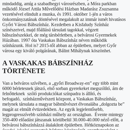
mindaddig, amíg a szabadhegyi városrészben, a Móra parkban
működő József Attila Művelődési Házban Madarász Zsuzsanna
vezetésével elindult a munka, és 1991. október 1-jén a város
önkormányzatának döntésével megalakult az immár ismét hivatásos
Győri Városi Bábszínház. Kezdetben a Kisfaludy Színház
színészeivel, majd főállású társulati tagokkal, végzett
bábszínészekkel, de még társbérletben, a belvárosi Gyermekek
Házában. 1997 óta Vaskakas Bábszínház néven működik
színházunk. Hol is? 2015-től abban az épületben, melyet Győr
városa egy kiváló polgárának, Bálint Mihálynak köszönhet.
A VASKAKAS BÁBSZÍNHÁZ
TÖRTÉNETE
Van a belváros szívében, a „győri Broadway-en” egy több mint
6000 bérletesnek játszó, első sorban gyerekeket megszólító, ám de
felnőtteknek szóló produkciókat színpadra is állító, és
befogadó, színházművészeti központ, a Vaskakas Bábszínház,
melynek társulata a magyar bábművészet élvonalába „dolgozta be”
magát az elmúlt évtizedekben. Az egyik legjelentősebb,
legprogresszívebb színházi műhely az országban. Évente mintegy
350-400 előadást játszanak körülbelül 30.000-40.000 néző előtt, a
belvárosi bábszínházzá átalakított épületben. Hétköznapokon az