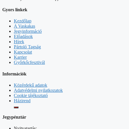
Gyors linkek
Kezdőlap
A Vaskakas
Jegyinformáció
Előadások
Hírek
Pártoló Tagság
Kapcsolat
Karrier
Győrkőcfesztivál
Információk
Közérdekű adatok
Adatvédelmi nyilatkozatok
Cookie tájékoztató
Házirend
Jegypénztár
Nyitvatartás: