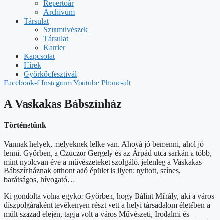
Repertoár
Archívum
Társulat
Színművészek
Társulat
Karrier
Kapcsolat
Hírek
Győrkőcfesztivál
Facebook-f
Instagram
Youtube
Phone-alt
A Vaskakas Bábszínház
Történetünk
Vannak helyek, melyeknek lelke van. Ahová jó bemenni, ahol jó
lenni. Győrben, a Czuczor Gergely és az Árpád utca sarkán a több,
mint nyolcvan éve a művészeteket szolgáló, jelenleg a Vaskakas
Bábszínháznak otthont adó épület is ilyen: nyitott, színes,
barátságos, hívogató…
Ki gondolta volna egykor Győrben, hogy Bálint Mihály, aki a város
díszpolgáraként tevékenyen részt vett a helyi társadalom életében a
múlt század elején, tagja volt a város Művészeti, Irodalmi és