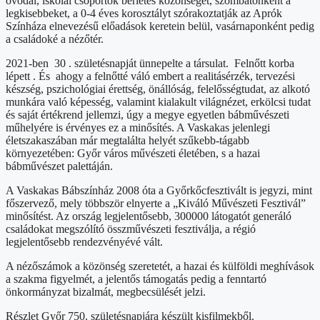
óvodai, iskolai csoportok bérletes közönségét, szombatonként a
legkisebbeket, a 0-4 éves korosztályt szórakoztatják az Aprók
Színháza elnevezésű előadások keretein belül, vasárnaponként pedig
a családoké a nézőtér.
2021-ben 30 . születésnapját ünnepelte a társulat. Felnőtt korba
lépett . És ahogy a felnőtté váló embert a realitásérzék, tervezési
készség, pszichológiai érettség, önállóság, felelősségtudat, az alkotó
munkára való képesség, valamint kialakult világnézet, erkölcsi tudat
és saját értékrend jellemzi, úgy a megye egyetlen bábművészeti
műhelyére is érvényes ez a minősítés. A Vaskakas jelenlegi
életszakaszában már megtalálta helyét szűkebb-tágabb
környezetében: Győr város művészeti életében, s a hazai
bábművészet palettáján.
A Vaskakas Bábszínház 2008 óta a Győrkőcfesztivált is jegyzi, mint
főszervező, mely többször elnyerte a „Kiváló Művészeti Fesztivál”
minősítést. Az ország legjelentősebb, 300000 látogatót generáló
családokat megszólító összművészeti fesztiválja, a régió
legjelentősebb rendezvényévé vált.
A nézőszámok a közönség szeretetét, a hazai és külföldi meghívások
a szakma figyelmét, a jelentős támogatás pedig a fenntartó
önkormányzat bizalmát, megbecsülését jelzi.
Részlet Győr 750. születésnapjára készült kisfilmekből.