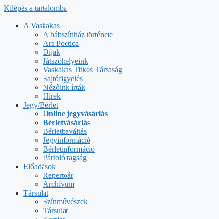
Kilépés a tartalomba
A Vaskakas
A bábszínház története
Ars Poetica
Díjak
Játszóhelyeink
Vaskakas Titkos Társaság
Sajtófigyelés
Nézőink írták
Hírek
Jegy/Bérlet
Online jegyvásárlás
Bérletvásárlás
Bérletbeváltás
Jegyinformáció
Bérletinformáció
Pártoló tagság
Előadások
Repertoár
Archívum
Társulat
Színművészek
Társulat