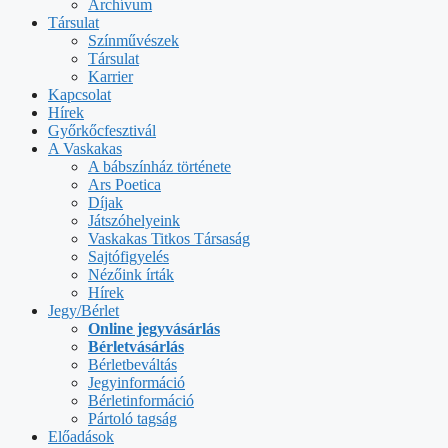
Archívum
Társulat
Színművészek
Társulat
Karrier
Kapcsolat
Hírek
Győrkőcfesztivál
A Vaskakas
A bábszínház története
Ars Poetica
Díjak
Játszóhelyeink
Vaskakas Titkos Társaság
Sajtófigyelés
Nézőink írták
Hírek
Jegy/Bérlet
Online jegyvásárlás
Bérletvásárlás
Bérletbeváltás
Jegyinformáció
Bérletinformáció
Pártoló tagság
Előadások