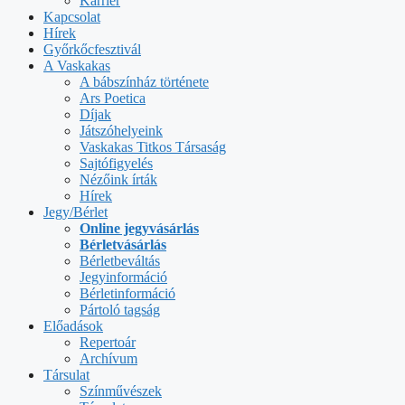
Karrier
Kapcsolat
Hírek
Győrkőcfesztivál
A Vaskakas
A bábszínház története
Ars Poetica
Díjak
Játszóhelyeink
Vaskakas Titkos Társaság
Sajtófigyelés
Nézőink írták
Hírek
Jegy/Bérlet
Online jegyvásárlás
Bérletvásárlás
Bérletbeváltás
Jegyinformáció
Bérletinformáció
Pártoló tagság
Előadások
Repertoár
Archívum
Társulat
Színművészek