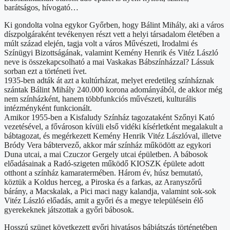
barátságos, hívogató…
Ki gondolta volna egykor Győrben, hogy Bálint Mihály, aki a város
díszpolgáraként tevékenyen részt vett a helyi társadalom életében a
múlt század elején, tagja volt a város Művészeti, Irodalmi és
Színügyi Bizottságának, valamint Kemény Henrik és Vitéz László
neve is összekapcsolható a mai Vaskakas Bábszínházzal? Lássuk
sorban ezt a történeti ívet.
1935-ben adták át azt a kultúrházat, melyet eredetileg színháznak
szántak Bálint Mihály 240.000 korona adományából, de akkor még
nem színházként, hanem többfunkciós művészeti, kulturális
intézményként funkcionált.
Amikor 1955-ben a Kisfaludy Színház tagozataként Szőnyi Kató
vezetésével, a fővároson kívüli első vidéki kísérletként megalakult a
bábtagozat, és megérkezett Kemény Henrik Vitéz Lászlóval, illetve
Bródy Vera bábtervező, akkor már színház működött az egykori
Duna utcai, a mai Czuczor Gergely utcai épületben. A bábosok
előadásainak a Radó-szigeten működő KIOSZK épülete adott
otthont a színház kamaratermében. Három év, húsz bemutató,
köztük a Koldus herceg, a Piroska és a farkas, az Aranyszőrű
bárány, a Macskalak, a Pici maci nagy kalandja, valamint sok-sok
Vitéz László előadás, amit a győri és a megye településein élő
gyerekeknek játszottak a győri bábosok.
Hosszú szünet következett győri hivatásos bábjátszás történetében