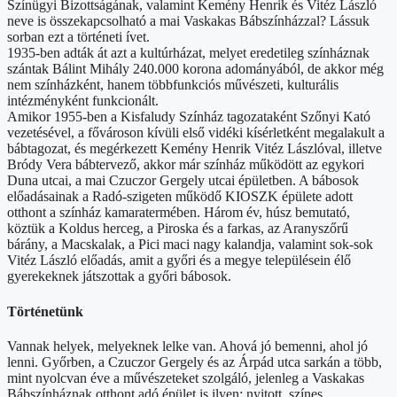
Színügyi Bizottságának, valamint Kemény Henrik és Vitéz László
neve is összekapcsolható a mai Vaskakas Bábszínházzal? Lássuk
sorban ezt a történeti ívet.
1935-ben adták át azt a kultúrházat, melyet eredetileg színháznak
szántak Bálint Mihály 240.000 korona adományából, de akkor még
nem színházként, hanem többfunkciós művészeti, kulturális
intézményként funkcionált.
Amikor 1955-ben a Kisfaludy Színház tagozataként Szőnyi Kató
vezetésével, a fővároson kívüli első vidéki kísérletként megalakult a
bábtagozat, és megérkezett Kemény Henrik Vitéz Lászlóval, illetve
Bródy Vera bábtervező, akkor már színház működött az egykori
Duna utcai, a mai Czuczor Gergely utcai épületben. A bábosok
előadásainak a Radó-szigeten működő KIOSZK épülete adott
otthont a színház kamaratermében. Három év, húsz bemutató,
köztük a Koldus herceg, a Piroska és a farkas, az Aranyszőrű
bárány, a Macskalak, a Pici maci nagy kalandja, valamint sok-sok
Vitéz László előadás, amit a győri és a megye településein élő
gyerekeknek játszottak a győri bábosok.
Történetünk
Vannak helyek, melyeknek lelke van. Ahová jó bemenni, ahol jó
lenni. Győrben, a Czuczor Gergely és az Árpád utca sarkán a több,
mint nyolcvan éve a művészeteket szolgáló, jelenleg a Vaskakas
Bábszínháznak otthont adó épület is ilyen: nyitott, színes,