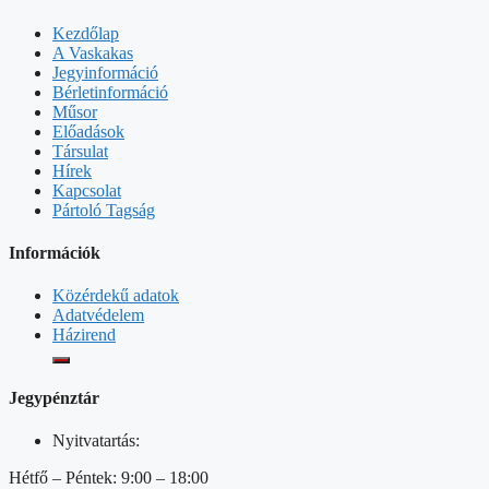
Kezdőlap
A Vaskakas
Jegyinformáció
Bérletinformáció
Műsor
Előadások
Társulat
Hírek
Kapcsolat
Pártoló Tagság
Információk
Közérdekű adatok
Adatvédelem
Házirend
Jegypénztár
Nyitvatartás:
Hétfő – Péntek: 9:00 – 18:00