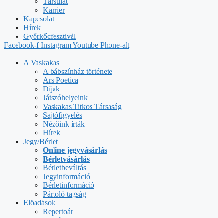
Társulat
Karrier
Kapcsolat
Hírek
Győrkőcfesztivál
Facebook-f
Instagram
Youtube
Phone-alt
A Vaskakas
A bábszínház története
Ars Poetica
Díjak
Játszóhelyeink
Vaskakas Titkos Társaság
Sajtófigyelés
Nézőink írták
Hírek
Jegy/Bérlet
Online jegyvásárlás
Bérletvásárlás
Bérletbeváltás
Jegyinformáció
Bérletinformáció
Pártoló tagság
Előadások
Repertoár