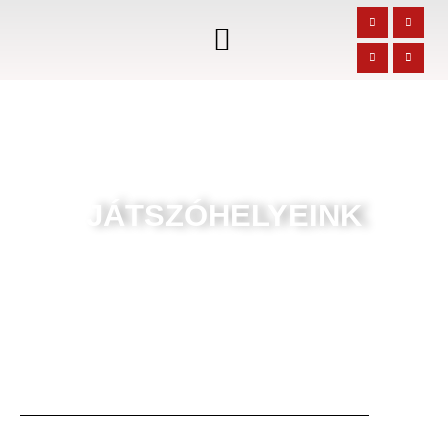
JÁTSZÓHELYEINK