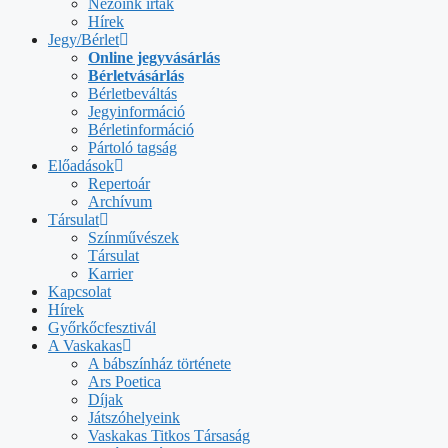
Nézőink írták
Hírek
Jegy/Bérlet
Online jegyvásárlás
Bérletvásárlás
Bérletbeváltás
Jegyinformáció
Bérletinformáció
Pártoló tagság
Előadások
Repertoár
Archívum
Társulat
Színművészek
Társulat
Karrier
Kapcsolat
Hírek
Győrkőcfesztivál
A Vaskakas
A bábszínház története
Ars Poetica
Díjak
Játszóhelyeink
Vaskakas Titkos Társaság