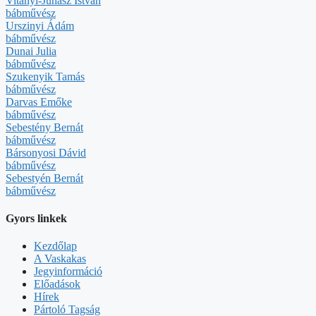
Vitányi-Juhász István
bábművész
Urszinyi Ádám
bábművész
Dunai Julia
bábművész
Szukenyik Tamás
bábművész
Darvas Emőke
bábművész
Sebestény Bernát
bábművész
Bársonyosi Dávid
bábművész
Sebestyén Bernát
bábművész
Gyors linkek
Kezdőlap
A Vaskakas
Jegyinformáció
Előadások
Hírek
Pártoló Tagság