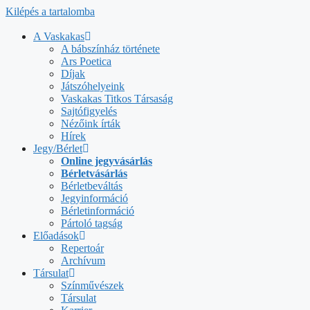
Kilépés a tartalomba
A Vaskakas
A bábszínház története
Ars Poetica
Díjak
Játszóhelyeink
Vaskakas Titkos Társaság
Sajtófigyelés
Nézőink írták
Hírek
Jegy/Bérlet
Online jegyvásárlás
Bérletvásárlás
Bérletbeváltás
Jegyinformáció
Bérletinformáció
Pártoló tagság
Előadások
Repertoár
Archívum
Társulat
Színművészek
Társulat