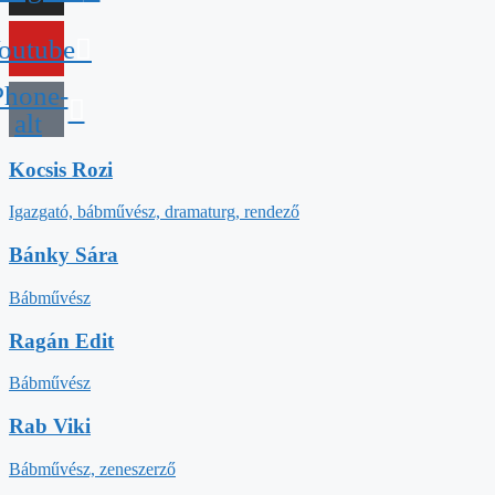
outube
Phone-
alt
Kocsis Rozi
Igazgató, bábművész, dramaturg, rendező
Bánky Sára
Bábművész
Ragán Edit
Bábművész
Rab Viki
Bábművész, zeneszerző