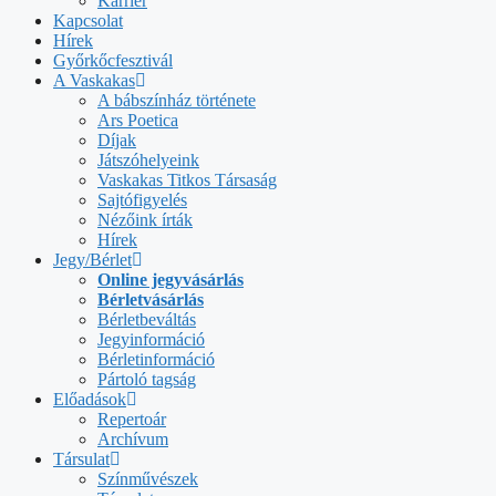
Karrier
Kapcsolat
Hírek
Győrkőcfesztivál
A Vaskakas
A bábszínház története
Ars Poetica
Díjak
Játszóhelyeink
Vaskakas Titkos Társaság
Sajtófigyelés
Nézőink írták
Hírek
Jegy/Bérlet
Online jegyvásárlás
Bérletvásárlás
Bérletbeváltás
Jegyinformáció
Bérletinformáció
Pártoló tagság
Előadások
Repertoár
Archívum
Társulat
Színművészek