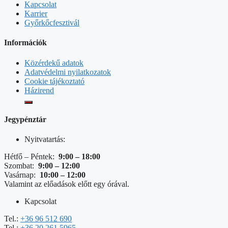
Kapcsolat
Karrier
Győrkőcfesztivál
Információk
Közérdekű adatok
Adatvédelmi nyilatkozatok
Cookie tájékoztató
Házirend
Jegypénztár
Nyitvatartás:
Hétfő – Péntek:
9:00 – 18:00
Szombat:
9:00 – 12:00
Vasárnap:
10:00 – 12:00
Valamint az előadások előtt egy órával.
Kapcsolat
Tel.:
+36 96 512 690
Tel.:
+36 20 261 5965