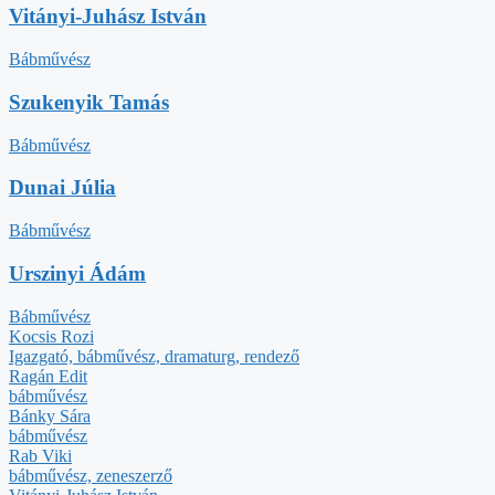
Vitányi-Juhász István
Bábművész
Szukenyik Tamás
Bábművész
Dunai Júlia
Bábművész
Urszinyi Ádám
Bábművész
Kocsis Rozi
Igazgató, bábművész, dramaturg, rendező
Ragán Edit
bábművész
Bánky Sára
bábművész
Rab Viki
bábművész, zeneszerző