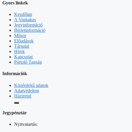
Gyors linkek
Kezdőlap
A Vaskakas
Jegyinformáció
Bérletinformáció
Műsor
Előadások
Társulat
Hírek
Kapcsolat
Pártoló Tagság
Információk
Közérdekű adatok
Adatvédelem
Házirend
Jegypénztár
Nyitvatartás: