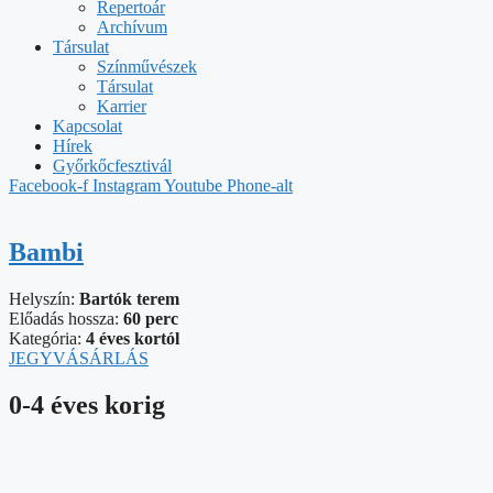
Repertoár
Archívum
Társulat
Színművészek
Társulat
Karrier
Kapcsolat
Hírek
Győrkőcfesztivál
Facebook-f
Instagram
Youtube
Phone-alt
Bambi
Helyszín:
Bartók terem
Előadás hossza:
60 perc
Kategória:
4 éves kortól
JEGYVÁSÁRLÁS
0-4 éves korig