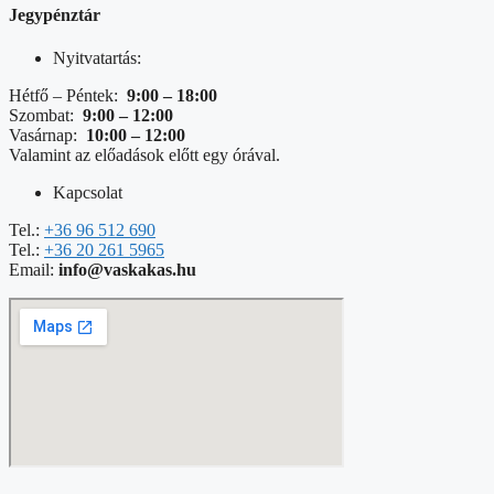
Jegypénztár
Nyitvatartás:
Hétfő – Péntek:
9:00 – 18:00
Szombat:
9:00 – 12:00
Vasárnap:
10:00 – 12:00
Valamint az előadások előtt egy órával.
Kapcsolat
Tel.:
+36 96 512 690
Tel.:
+36 20 261 5965
Email:
info@vaskakas.hu