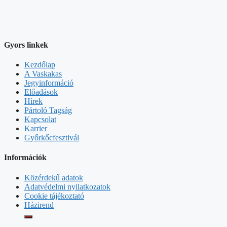
Gyors linkek
Kezdőlap
A Vaskakas
Jegyinformáció
Előadások
Hírek
Pártoló Tagság
Kapcsolat
Karrier
Győrkőcfesztivál
Információk
Közérdekű adatok
Adatvédelmi nyilatkozatok
Cookie tájékoztató
Házirend