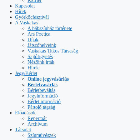
Karrier
Kapcsolat
Hírek
Győrkőcfesztivál
A Vaskakas
A bábszínház története
Ars Poetica
Díjak
Játszóhelyeink
Vaskakas Titkos Társaság
Sajtófigyelés
Nézőink írták
Hírek
Jegy/Bérlet
Online jegyvásárlás
Bérletvásárlás
Bérletbeváltás
Jegyinformáció
Bérletinformáció
Pártoló tagság
Előadások
Repertoár
Archívum
Társulat
Színművészek