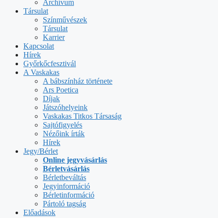
Archívum
Társulat
Színművészek
Társulat
Karrier
Kapcsolat
Hírek
Győrkőcfesztivál
A Vaskakas
A bábszínház története
Ars Poetica
Díjak
Játszóhelyeink
Vaskakas Titkos Társaság
Sajtófigyelés
Nézőink írták
Hírek
Jegy/Bérlet
Online jegyvásárlás
Bérletvásárlás
Bérletbeváltás
Jegyinformáció
Bérletinformáció
Pártoló tagság
Előadások