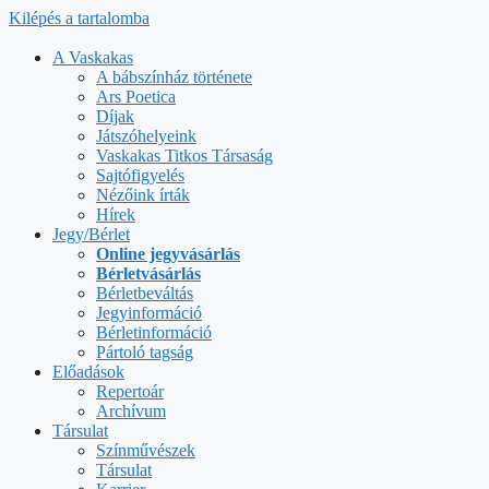
Kilépés a tartalomba
A Vaskakas
A bábszínház története
Ars Poetica
Díjak
Játszóhelyeink
Vaskakas Titkos Társaság
Sajtófigyelés
Nézőink írták
Hírek
Jegy/Bérlet
Online jegyvásárlás
Bérletvásárlás
Bérletbeváltás
Jegyinformáció
Bérletinformáció
Pártoló tagság
Előadások
Repertoár
Archívum
Társulat
Színművészek
Társulat