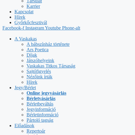
Társulat
Karrier
Kapcsolat
Hírek
Győrkőcfesztivál
Facebook-f
Instagram
Youtube
Phone-alt
A Vaskakas
A bábszínház története
Ars Poetica
Díjak
Játszóhelyeink
Vaskakas Titkos Társaság
Sajtófigyelés
Nézőink írták
Hírek
Jegy/Bérlet
Online jegyvásárlás
Bérletvásárlás
Bérletbeváltás
Jegyinformáció
Bérletinformáció
Pártoló tagság
Előadások
Repertoár