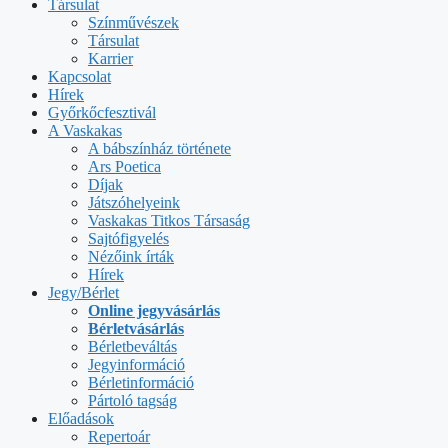
Társulat
Színművészek
Társulat
Karrier
Kapcsolat
Hírek
Győrkőcfesztivál
A Vaskakas
A bábszínház története
Ars Poetica
Díjak
Játszóhelyeink
Vaskakas Titkos Társaság
Sajtófigyelés
Nézőink írták
Hírek
Jegy/Bérlet
Online jegyvásárlás
Bérletvásárlás
Bérletbeváltás
Jegyinformáció
Bérletinformáció
Pártoló tagság
Előadások
Repertoár