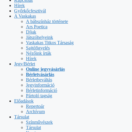
Kapcsolat
Hírek
Győrkőcfesztivál
A Vaskakas
A bábszínház története
Ars Poetica
Díjak
Játszóhelyeink
Vaskakas Titkos Társaság
Sajtófigyelés
Nézőink írták
Hírek
Jegy/Bérlet
Online jegyvásárlás
Bérletvásárlás
Bérletbeváltás
Jegyinformáció
Bérletinformáció
Pártoló tagság
Előadások
Repertoár
Archívum
Társulat
Színművészek
Társulat