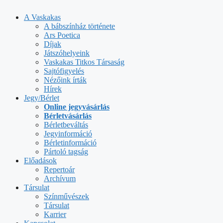
Kilépés
a
A Vaskakas
tartalomba
A bábszínház története
Ars Poetica
Díjak
Játszóhelyeink
Vaskakas Titkos Társaság
Sajtófigyelés
Nézőink írták
Hírek
Jegy/Bérlet
Online jegyvásárlás
Bérletvásárlás
Bérletbeváltás
Jegyinformáció
Bérletinformáció
Pártoló tagság
Előadások
Repertoár
Archívum
Társulat
Színművészek
Társulat
Karrier