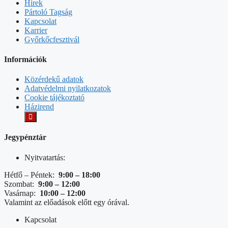
Hírek
Pártoló Tagság
Kapcsolat
Karrier
Győrkőcfesztivál
Információk
Közérdekű adatok
Adatvédelmi nyilatkozatok
Cookie tájékoztató
Házirend
Jegypénztár
Nyitvatartás:
Hétfő – Péntek:
9:00 – 18:00
Szombat:
9:00 – 12:00
Vasárnap:
10:00 – 12:00
Valamint az előadások előtt egy órával.
Kapcsolat