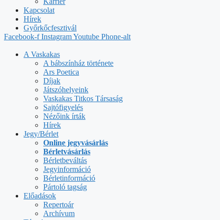
Karrier
Kapcsolat
Hírek
Győrkőcfesztivál
Facebook-f
Instagram
Youtube
Phone-alt
A Vaskakas
A bábszínház története
Ars Poetica
Díjak
Játszóhelyeink
Vaskakas Titkos Társaság
Sajtófigyelés
Nézőink írták
Hírek
Jegy/Bérlet
Online jegyvásárlás
Bérletvásárlás
Bérletbeváltás
Jegyinformáció
Bérletinformáció
Pártoló tagság
Előadások
Repertoár
Archívum