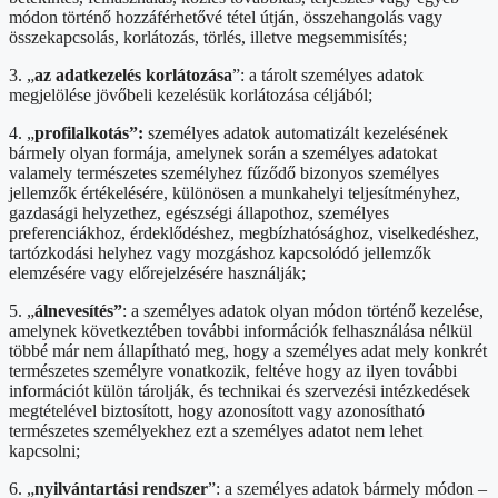
módon történő hozzáférhetővé tétel útján, összehangolás vagy
összekapcsolás, korlátozás, törlés, illetve megsemmisítés;
3. „
az adatkezelés korlátozása
”: a tárolt személyes adatok
megjelölése jövőbeli kezelésük korlátozása céljából;
4. „
profilalkotás”:
személyes adatok automatizált kezelésének
bármely olyan formája, amelynek során a személyes adatokat
valamely természetes személyhez fűződő bizonyos személyes
jellemzők értékelésére, különösen a munkahelyi teljesítményhez,
gazdasági helyzethez, egészségi állapothoz, személyes
preferenciákhoz, érdeklődéshez, megbízhatósághoz, viselkedéshez,
tartózkodási helyhez vagy mozgáshoz kapcsolódó jellemzők
elemzésére vagy előrejelzésére használják;
5. „
álnevesítés”
: a személyes adatok olyan módon történő kezelése,
amelynek következtében további információk felhasználása nélkül
többé már nem állapítható meg, hogy a személyes adat mely konkrét
természetes személyre vonatkozik, feltéve hogy az ilyen további
információt külön tárolják, és technikai és szervezési intézkedések
megtételével biztosított, hogy azonosított vagy azonosítható
természetes személyekhez ezt a személyes adatot nem lehet
kapcsolni;
6. „
nyilvántartási rendszer
”: a személyes adatok bármely módon –