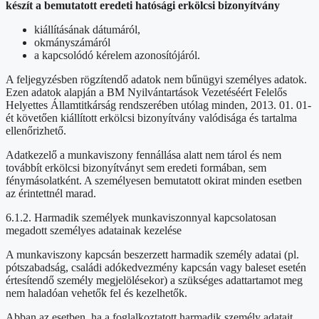
készít a bemutatott eredeti hatósági erkölcsi bizonyítvány
kiállításának dátumáról,
okmányszámáról
a kapcsolódó kérelem azonosítójáról.
A feljegyzésben rögzítendő adatok nem bűnügyi személyes adatok.
Ezen adatok alapján a BM Nyilvántartások Vezetéséért Felelős
Helyettes Államtitkárság rendszerében utólag minden, 2013. 01. 01-
ét követően kiállított erkölcsi bizonyítvány valódisága és tartalma
ellenőrizhető.
Adatkezelő a munkaviszony fennállása alatt nem tárol és nem
továbbít erkölcsi bizonyítványt sem eredeti formában, sem
fénymásolatként. A személyesen bemutatott okirat minden esetben
az érintettnél marad.
6.1.2. Harmadik személyek munkaviszonnyal kapcsolatosan
megadott személyes adatainak kezelése
A munkaviszony kapcsán beszerzett harmadik személy adatai (pl.
pótszabadság, családi adókedvezmény kapcsán vagy baleset esetén
értesítendő személy megjelölésekor) a szükséges adattartamot meg
nem haladóan vehetők fel és kezelhetők.
Abban az esetben, ha a foglalkoztatott harmadik személy adatait