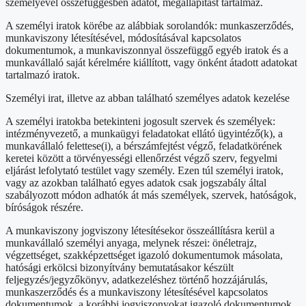
személyével összefüggésben adatot, megállapítást tartalmaz.
A személyi iratok körébe az alábbiak sorolandók: munkaszerződés,
munkaviszony létesítésével, módosításával kapcsolatos
dokumentumok, a munkaviszonnyal összefüggő egyéb iratok és a
munkavállaló saját kérelmére kiállított, vagy önként átadott adatokat
tartalmazó iratok.
Személyi irat, illetve az abban található személyes adatok kezelése
A személyi iratokba betekinteni jogosult szervek és személyek:
intézményvezető, a munkaügyi feladatokat ellátó ügyintéző(k), a
munkavállaló felettese(i), a bérszámfejtést végző, feladatkörének
keretei között a törvényességi ellenőrzést végző szerv, fegyelmi
eljárást lefolytató testület vagy személy. Ezen túl személyi iratok,
vagy az azokban található egyes adatok csak jogszabály által
szabályozott módon adhatók át más személyek, szervek, hatóságok,
bíróságok részére.
A munkaviszony jogviszony létesítésekor összeállításra kerül a
munkavállaló személyi anyaga, melynek részei: önéletrajz,
végzettséget, szakképzettséget igazoló dokumentumok másolata,
hatósági erkölcsi bizonyítvány bemutatásakor készült
feljegyzés/jegyzőkönyv, adatkezeléshez történő hozzájárulás,
munkaszerződés és a munkaviszony létesítésével kapcsolatos
dokumentumok, a korábbi jogviszonyokat igazoló dokumentumok,