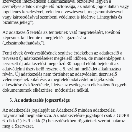
szervezési intézkedések alkalmazásával biztosítva legyen a
személyes adatok megfelelő biztonsága, az adatok jogosulatlan vagy
jogellenes kezelésével, véletlen elvesztésével, megsemmisítésével
vagy károsodásával szembeni védelmet is ideértve („integritás és
bizalmas jelleg”).
Az adatkezelő felelős az fentieknek való megfelelésért, továbbá
képesnek kell lennie e megfelelés igazolására
(„elszámoltathatóság”).
Fenti elvek érvényesülésének segítése érdekében az adatkezelő a
tervezett új adatkezeléseket megfelelő időben, de mindenképpen a
tervezett új adatkezelést megelőző 30 nappal előbb bejelenti az
adatvédelmi tisztviselő részére a 5. számú melléklet alkalmazása
révén. Új adatkezelés nem történhet az adatvédelmi tisztviselő
véleményének kikérése, a megfelelő adatvédelmi tájékoztató
elkészítése és közzététele, illetve az esetlegesen elkészítendő egyéb
dokumentumok elkészítése, módosítása nélkül.
Az adatkezelés jogszerűsége
Az adatkezelés jogalapját az Adatkezelő minden adatkezelési
folyamatnál meghatározza. Az adatkezelésre jogalapot csak a GDPR
6. cikk (1) és 9. cikk (2) bekezdésekben rögzítettek szerint határoz
meg a Szervezet.