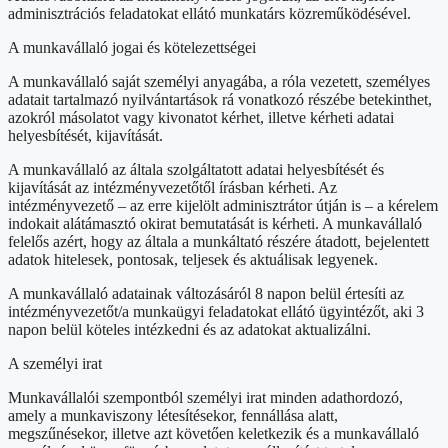
adminisztrációs feladatokat ellátó munkatárs közreműködésével.
A munkavállaló jogai és kötelezettségei
A munkavállaló saját személyi anyagába, a róla vezetett, személyes
adatait tartalmazó nyilvántartások rá vonatkozó részébe betekinthet,
azokról másolatot vagy kivonatot kérhet, illetve kérheti adatai
helyesbítését, kijavítását.
A munkavállaló az általa szolgáltatott adatai helyesbítését és
kijavítását az intézményvezetőtől írásban kérheti. Az
intézményvezető – az erre kijelölt adminisztrátor útján is – a kérelem
indokait alátámasztó okirat bemutatását is kérheti. A munkavállaló
felelős azért, hogy az általa a munkáltató részére átadott, bejelentett
adatok hitelesek, pontosak, teljesek és aktuálisak legyenek.
A munkavállaló adatainak változásáról 8 napon belül értesíti az
intézményvezetőt/a munkaügyi feladatokat ellátó ügyintézőt, aki 3
napon belül köteles intézkedni és az adatokat aktualizálni.
A személyi irat
Munkavállalói szempontból személyi irat minden adathordozó,
amely a munkaviszony létesítésekor, fennállása alatt,
megszűnésekor, illetve azt követően keletkezik és a munkavállaló