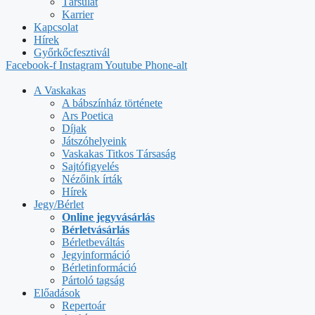
Társulat
Karrier
Kapcsolat
Hírek
Győrkőcfesztivál
Facebook-f
Instagram
Youtube
Phone-alt
A Vaskakas
A bábszínház története
Ars Poetica
Díjak
Játszóhelyeink
Vaskakas Titkos Társaság
Sajtófigyelés
Nézőink írták
Hírek
Jegy/Bérlet
Online jegyvásárlás
Bérletvásárlás
Bérletbeváltás
Jegyinformáció
Bérletinformáció
Pártoló tagság
Előadások
Repertoár