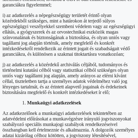
garanciákra figyelemmel;
i) az adatkezelés a népegészségügy területét érintő olyan
közérdekből szükséges, mint a határokon át terjedő súlyos
egészségügyi veszélyekkel szembeni védelem vagy az egészségügyi
ellátás, a gyógyszerek és az orvostechnikai eszközök magas
színvonalának és biztonságának a biztosítása, és olyan uniós vagy
tagállami jog alapján történik, amely megfelelő és konkrét
intézkedésekről rendelkezik az érintett jogait és szabadságait védő
garanciákra, és különösen a szakmai titoktartásra vonatkozóan;
j) az adatkezelés a közérdekű archiválás céljából, tudományos és
történelmi kutatási célból vagy statisztikai célból szükséges olyan
uniós vagy tagállami jog alapján, amely arányos az elérni kívánt
céllal, tiszteletben tartja a személyes adatok védelméhez való jog
lényeges tartalmát, és az érintett alapvető jogainak és érdekeinek
biztosítására megfelelő és konkrét intézkedéseket ír elő;
Munkaügyi adatkezelések
Az adatkezelőnek a munkaügyi adatkezelések tekintetében az
adatvédelmi előírásokat a munkavégzésre irányuló jogviszonyokat
szabályozó speciális munkajogi szabályok rendelkezéseivel
összhangban kell értelmeznie és alkalmaznia. A dolgozók személyes
adatai kizárólag célhoz kötötten, a jogviszony létesítésével,