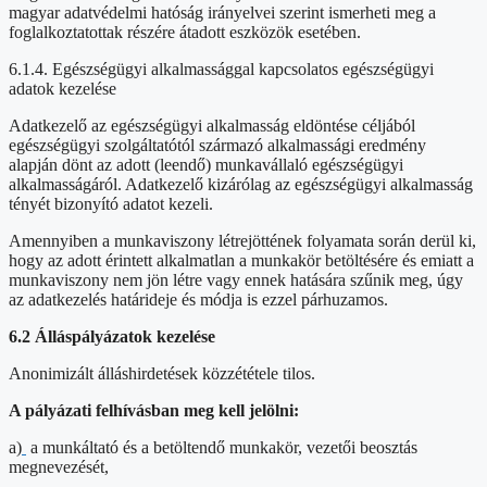
magyar adatvédelmi hatóság irányelvei szerint ismerheti meg a
foglalkoztatottak részére átadott eszközök esetében.
6.1.4. Egészségügyi alkalmassággal kapcsolatos egészségügyi
adatok kezelése
Adatkezelő az egészségügyi alkalmasság eldöntése céljából
egészségügyi szolgáltatótól származó alkalmassági eredmény
alapján dönt az adott (leendő) munkavállaló egészségügyi
alkalmasságáról. Adatkezelő kizárólag az egészségügyi alkalmasság
tényét bizonyító adatot kezeli.
Amennyiben a munkaviszony létrejöttének folyamata során derül ki,
hogy az adott érintett alkalmatlan a munkakör betöltésére és emiatt a
munkaviszony nem jön létre vagy ennek hatására szűnik meg, úgy
az adatkezelés határideje és módja is ezzel párhuzamos.
6.2 Álláspályázatok kezelése
Anonimizált álláshirdetések közzététele tilos.
A pályázati felhívásban meg kell jelölni:
a)
a munkáltató és a betöltendő munkakör, vezetői beosztás
megnevezését,