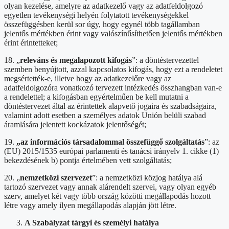
olyan kezelése, amelyre az adatkezelő vagy az adatfeldolgozó
egyetlen tevékenységi helyén folytatott tevékenységekkel
összefüggésben kerül sor úgy, hogy egynél több tagállamban
jelentős mértékben érint vagy valószínűsíthetően jelentős mértékben
érint érintetteket;
18. „
releváns és megalapozott kifogás
”: a döntéstervezettel
szemben benyújtott, azzal kapcsolatos kifogás, hogy ezt a rendeletet
megsértették-e, illetve hogy az adatkezelőre vagy az
adatfeldolgozóra vonatkozó tervezett intézkedés összhangban van-e
a rendelettel; a kifogásban egyértelműen be kell mutatni a
döntéstervezet által az érintettek alapvető jogaira és szabadságaira,
valamint adott esetben a személyes adatok Unión belüli szabad
áramlására jelentett kockázatok jelentőségét;
19.
„az információs társadalommal összefüggő szolgáltatás
”: az
(EU) 2015/1535 európai parlamenti és tanácsi irányelv 1. cikke (1)
bekezdésének b) pontja értelmében vett szolgáltatás;
20. „
nemzetközi szervezet
”: a nemzetközi közjog hatálya alá
tartozó szervezet vagy annak alárendelt szervei, vagy olyan egyéb
szerv, amelyet két vagy több ország közötti megállapodás hozott
létre vagy amely ilyen megállapodás alapján jött létre.
A Szabályzat tárgyi és személyi hatálya