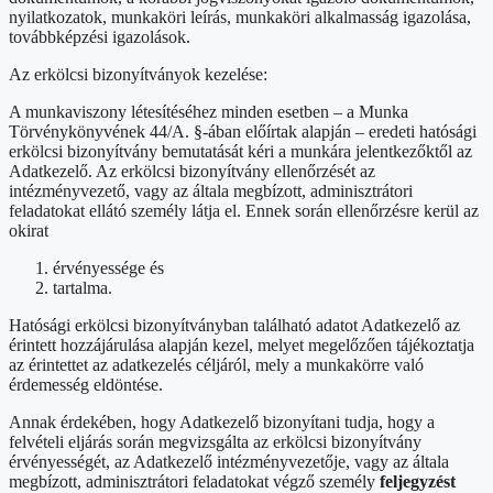
nyilatkozatok, munkaköri leírás, munkaköri alkalmasság igazolása,
továbbképzési igazolások.
Az erkölcsi bizonyítványok kezelése:
A munkaviszony létesítéséhez minden esetben – a Munka
Törvénykönyvének 44/A. §-ában előírtak alapján – eredeti hatósági
erkölcsi bizonyítvány bemutatását kéri a munkára jelentkezőktől az
Adatkezelő. Az erkölcsi bizonyítvány ellenőrzését az
intézményvezető, vagy az általa megbízott, adminisztrátori
feladatokat ellátó személy látja el. Ennek során ellenőrzésre kerül az
okirat
érvényessége és
tartalma.
Hatósági erkölcsi bizonyítványban található adatot Adatkezelő az
érintett hozzájárulása alapján kezel, melyet megelőzően tájékoztatja
az érintettet az adatkezelés céljáról, mely a munkakörre való
érdemesség eldöntése.
Annak érdekében, hogy Adatkezelő bizonyítani tudja, hogy a
felvételi eljárás során megvizsgálta az erkölcsi bizonyítvány
érvényességét, az Adatkezelő intézményvezetője, vagy az általa
megbízott, adminisztrátori feladatokat végző személy
feljegyzést