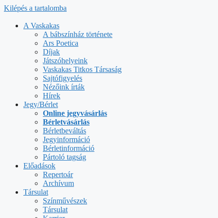
Kilépés a tartalomba
A Vaskakas
A bábszínház története
Ars Poetica
Díjak
Játszóhelyeink
Vaskakas Titkos Társaság
Sajtófigyelés
Nézőink írták
Hírek
Jegy/Bérlet
Online jegyvásárlás
Bérletvásárlás
Bérletbeváltás
Jegyinformáció
Bérletinformáció
Pártoló tagság
Előadások
Repertoár
Archívum
Társulat
Színművészek
Társulat