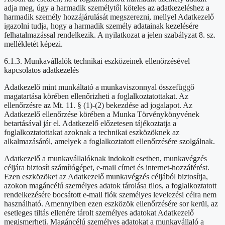
adja meg, úgy a harmadik személytől köteles az adatkezeléshez a
harmadik személy hozzájárulását megszerezni, mellyel Adatkezelő
igazolni tudja, hogy a harmadik személy adatainak kezelésére
felhatalmazással rendelkezik. A nyilatkozat a jelen szabályzat 8. sz.
mellékletét képezi.
6.1.3. Munkavállalók technikai eszközeinek ellenőrzésével
kapcsolatos adatkezelés
Adatkezelő mint munkáltató a munkaviszonnyal összefüggő
magatartása körében ellenőrizheti a foglalkoztatottakat. Az
ellenőrzésre az Mt. 11. § (1)-(2) bekezdése ad jogalapot. Az
Adatkezelő ellenőrzése körében a Munka Törvénykönyvének
betartásával jár el. Adatkezelő előzetesen tájékoztatja a
foglalkoztatottakat azoknak a technikai eszközöknek az
alkalmazásáról, amelyek a foglalkoztatott ellenőrzésére szolgálnak.
Adatkezelő a munkavállalóknak indokolt esetben, munkavégzés
céljára biztosít számítógépet, e-mail címet és internet-hozzáférést.
Ezen eszközöket az Adatkezelő munkavégzés céljából biztosítja,
azokon magáncélú személyes adatok tárolása tilos, a foglalkoztatott
rendelkezésére bocsátott e-mail fiók személyes levelezési célra nem
használható. Amennyiben ezen eszközök ellenőrzésére sor kerül, az
esetleges tiltás ellenére tárolt személyes adatokat Adatkezelő
megismerheti. Magáncélú személyes adatokat a munkavállaló a