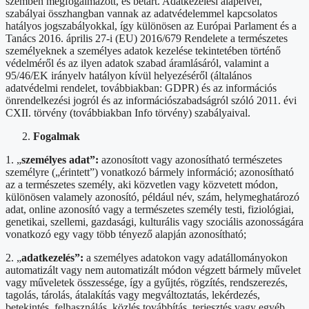
szemben megfogalmazott, és betart. Adatkezelési alapelvei,
szabályai összhangban vannak az adatvédelemmel kapcsolatos
hatályos jogszabályokkal, így különösen az Európai Parlament és a
Tanács 2016. április 27-i (EU) 2016/679 Rendelete a természetes
személyeknek a személyes adatok kezelése tekintetében történő
védelméről és az ilyen adatok szabad áramlásáról, valamint a
95/46/EK irányelv hatályon kívül helyezéséről (általános
adatvédelmi rendelet, továbbiakban: GDPR) és az információs
önrendelkezési jogról és az információszabadságról szóló 2011. évi
CXII. törvény (továbbiakban Info törvény) szabályaival.
Fogalmak
1. „
személyes adat”:
azonosított vagy azonosítható természetes
személyre („érintett”) vonatkozó bármely információ; azonosítható
az a természetes személy, aki közvetlen vagy közvetett módon,
különösen valamely azonosító, például név, szám, helymeghatározó
adat, online azonosító vagy a természetes személy testi, fiziológiai,
genetikai, szellemi, gazdasági, kulturális vagy szociális azonosságára
vonatkozó egy vagy több tényező alapján azonosítható;
2. „
adatkezelés”:
a személyes adatokon vagy adatállományokon
automatizált vagy nem automatizált módon végzett bármely művelet
vagy műveletek összessége, így a gyűjtés, rögzítés, rendszerezés,
tagolás, tárolás, átalakítás vagy megváltoztatás, lekérdezés,
betekintés, felhasználás, közlés továbbítás, terjesztés vagy egyéb