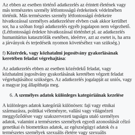
Az ebben az esetben történő adatkezelés az érintett életének vagy
más természetes személy létfontosságú érdekeinek védelmében
történik. Más természetes személy létfontosságú érdekeire
hivatkozással személyes adatkezelésre elvben csak akkor kerülhet
sor, ha a szóban forgó adatkezelés egyéb jogalapon nem végezhető.
(Létfontosságú érdekre hivatkozással történhet pl. az adatkezelés
humanitárius katasztrófák esetében, ideértve, azt az esetet is, ha arra
a járványok és terjedéseik nyomon követéséhez van szükség.)
f)
Közérdek, vagy közhatalmi jogosítvány gyakorlásának
keretében feladat végrehajtása
:
Az adatkezelés ebben az esetben közérdekű feladat, vagy
közhatalmi jogosítvány gyakorlásának keretében végzett feladat
végrehajtásához szükséges. Az adatkezelés jogalapját az uniós, vagy
a magyar jog állapíthatja meg.
A személyes adatok különleges kategóriáinak kezelése
A különleges adatok kategóriái különösen: faji vagy etnikai
származásra, politikai véleményre, vallási vagy világnézeti
meggyőződésre vagy szakszervezeti tagságra utaló személyes
adatok, valamint a természetes személyek egyedi azonosítását célzó
genetikai és biometrikus adatok, az egészségügyi adatok és a
természetes személyek szexuális életére vagy szexuális