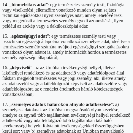
14. „
biometrikus adat
”: egy természetes személy testi, fiziológiai
vagy viselkedési jellemzőire vonatkozó minden olyan sajátos
technikai eljárásokkal nyert személyes adat, amely lehetővé teszi
vagy megerősíti a természetes személy egyedi azonosítását, ilyen
például az arckép vagy a daktiloszkópiai adat;
15. „
egészségügyi adat
”: egy természetes személy testi vagy
pszichikai egészségi állapotára vonatkozó személyes adat, ideértve a
természetes személy számára nyújtott egészségügyi szolgáltatásokra
vonatkozó olyan adatot is, amely információt hordoz a természetes
személy egészségi állapotáról;
16.
„képviselő
”: az az Unióban tevékenységi hellyel, illetve
lakóhellyel rendelkező és az adatkezelő vagy adatfeldolgozó által
írásban megjelölt természetes vagy jogi személy, aki, illetve amely
az adatkezelőt vagy adatfeldolgozót képviseli az adatkezelőre vagy
adatfeldolgozóra az e rendelet értelmében háruló kötelezettségek
vonatkozásában;
17. „
személyes adatok határokon átnyúló adatkezelése
”: a)
személyes adatoknak az Unióban megvalósuló olyan kezelése,
amelyre az egynél több tagállamban tevékenységi hellyel rendelkező
adatkezelő vagy adatfeldolgozó több tagállamban található
tevékenységi helyein folytatott tevékenységekkel összefüggésben
kerül sor; vagy b) személyes adatoknak az Unióban megvalósuló