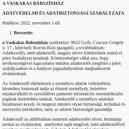
A VASKAKAS BÁBSZÍNHÁZ
ADATVÉDELMI ÉS ADATBIZTONSÁGI SZABÁLYZATA
Hatályos: 2022. november 1-től
Bevezetés
a Vaskakas Bábszínház
(székhelye: 9022 Győr, Czuczor Gergely
u. 17., képviseli: Kocsis Rozi igazgató), a továbbiakban:
Adatkezelő), mint adatkezelő, magára nézve kötelezőnek ismeri el
jelen Szabályzat tartalmát. Kötelezettséget vállal arra, hogy
tevékenységével kapcsolatos minden adatkezelés megfelel a jelen
szabályzatban és a hatályos jogszabályokban meghatározott
elvárásoknak.
Az Adatkezelő elkötelezett a személyes adatok védelmében,
kiemelten fontosnak tartja az érintett személyek, beleértve
munkavállalói és szerződéses partnerei információs önrendelkezési
jogának tiszteletben tartását. Adatkezelő a személyes adatokat
bizalmasan kezeli, és megtesz minden olyan biztonsági, technikai és
szervezési intézkedést, mely az adatok biztonságát garantálja.
Adatkezelő az alábbiakban ismerteti adatkezelési elveit, bemutatja
azokat az elvárásokat,
amelyeket saját magával, mint adatkezelővel