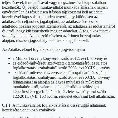
teljesítésével, fenntartásával vagy megszűnésével kapcsolatban
kezelhetők. Új belépő munkavállalót munkába állásának napján
egyértelműen és részletesen írásban tájékoztatni kell az adatai
kezelésével kapcsolatos minden tényről, így különösen az
adatkezelés céljáról és jogalapjáról, az adatkezelésre és az
adatfeldolgozásra jogosult személyéről, az adatkezelés időtartamáról
és arról, hogy kik ismerhetik meg az adatokat. A foglalkoztatottak
személyi adatait Adatkezelő részben az érintett hozzájárulása
alapján, részben jogszabályi előírások alapján kezeli.
Az Adatkezelőnél foglalkoztatottak jogviszonyára
a Munka Törvénykönyvéről szóló 2012. évi I. törvény és
az előadó-művészeti szervezetek támogatásáról és sajátos
foglalkoztatási szabályairól szóló 2008. évi XCIX. törvény
az előadó-művészeti szervezetek támogatásáról és sajátos
foglalkoztatási szabályairól szóló 2008. évi XCIX. törvény
felhatalmazása alapján az egyes művészi és művészeti
munkakörökről, valamint a betöltésükhöz szükséges
képesítési és egyéb feltételek részletes szabályairól szóló
122/2011. (VII. 15.) Korm. rendelet előírásait kell alkalmazni.
6.1.1. A munkavállalók foglalkoztatással összefüggő adatainak
kezelésére vonatkozó szabályok: