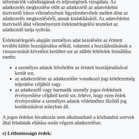
információk valódiságának és teljességének vizsgálata. Az
adatkezelés megkezdése előtt az adatkezelő az adatvédelmi
tisztviselő írásos véleményének figyelembevétele mellett dönt az
adatkezelés megkezdéséről, annak kialakításáról. Az adatvédelmi
tisztviselő által véleményezett érdekmérlegelési teszteket az
adatkezelő tartja nyilván.
Érdekmérlegelés alapján személyes adat kezelésére az érintett
további külön hozzájárulása nélkül, valamint a hozzájárulásának a
visszavonását követően kerülhet sor az alábbi feltételek fennállása
esetén:
a személyes adatok felvételére az érintett hozzájárulásával
került sor,
az adatkezelésre az adatkezelőre vonatkozó jogi kötelezettség
teljesítése céljából vagy
az adatkezelő vagy harmadik személy jogos érdekének
érvényesítése céljából kerül sor, feltéve, hogy ezen érdek
érvényesítése a személyes adatok védelméhez fűződő jog
korlátozásával arányban áll.
A jogos érdekre hivatkozás nem alkalmazható a közhatalmi szervek
által feladataik ellátása során végzett adatkezelésre.
e) Létfontosságú érdek: