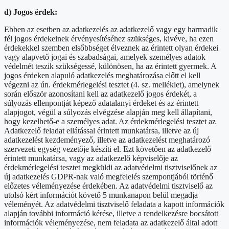
d) Jogos érdek:
Ebben az esetben az adatkezelés az adatkezelő vagy egy harmadik
fél jogos érdekeinek érvényesítéséhez szükséges, kivéve, ha ezen
érdekekkel szemben elsőbbséget élveznek az érintett olyan érdekei
vagy alapvető jogai és szabadságai, amelyek személyes adatok
védelmét teszik szükségessé, különösen, ha az érintett gyermek. A
jogos érdeken alapuló adatkezelés meghatározása előtt el kell
végezni az ún. érdekmérlegelési tesztet (4. sz. melléklet), amelynek
során először azonosítani kell az adatkezelő jogos érdekét, a
súlyozás ellenpontját képező adatalanyi érdeket és az érintett
alapjogot, végül a súlyozás elvégzése alapján meg kell állapítani,
hogy kezelhető-e a személyes adat. Az érdekmérlegelési tesztet az
Adatkezelő feladat ellátással érintett munkatársa, illetve az új
adatkezelést kezdeményező, illetve az adatkezelést meghatározó
szervezeti egység vezetője készíti el. Ezt követően az adatkezelő
érintett munkatársa, vagy az adatkezelő képviselője az
érdekmérlegelési tesztet megküldi az adatvédelmi tisztviselőnek az
új adatkezelés GDPR-nak való megfelelés szempontjából történő
előzetes véleményezése érdekében. Az adatvédelmi tisztviselő az
utolsó kért információt követő 5 munkanapon belül megadja
véleményét. Az adatvédelmi tisztviselő feladata a kapott információk
alapján további információ kérése, illetve a rendelkezésre bocsátott
információk véleményezése, nem feladata az adatkezelő által adott