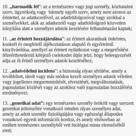
10.
„harmadik fél
”: az a természetes vagy jogi személy, közhatalmi
szerv, ügynökség vagy
bármely egyéb szerv, amely nem azonos az
érintettel, az adatkezelővel, az adatfeldolgozóval vagy azokkal a
személyekkel, akik az adatkezelő vagy adatfeldolgozó közvetlen
irányítása alatt a személyes adatok kezelésére felhatalmazást kaptak;
11. „
az érintett hozzájárulása
”: az érintett akaratának önkéntes,
konkrét és megfelelő tájékoztatáson alapuló és egyértelmű
kinyilvánítása, amellyel az érintett nyilatkozat vagy a megerősítést
félreérthetetlenül kifejező cselekedet útján jelzi, hogy beleegyezését
adja az őt érintő személyes adatok kezeléséhez;
12. „
adatvédelmi incidens
”: a biztonság olyan sérülése, amely a
továbbított, tárolt vagy más módon kezelt személyes adatok véletlen
vagy jogellenes megsemmisítését, elvesztését, megváltoztatását,
jogosulatlan közlését vagy az azokhoz való jogosulatlan hozzáférést
eredményezi;
13. „
genetikai adat”:
egy természetes személy örökölt vagy szerzett
genetikai jellemzőire vonatkozó minden olyan személyes adat,
amely az adott személy fiziológiájára vagy egészségi állapotára
vonatkozó egyedi információt hordoz, és amely elsősorban az
említett természetes személyből vett biológiai minta elemzéséből
ered;