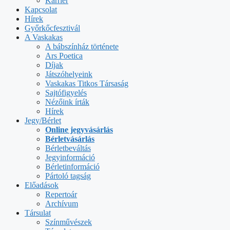
Karrier
Kapcsolat
Hírek
Győrkőcfesztivál
A Vaskakas
A bábszínház története
Ars Poetica
Díjak
Játszóhelyeink
Vaskakas Titkos Társaság
Sajtófigyelés
Nézőink írták
Hírek
Jegy/Bérlet
Online jegyvásárlás
Bérletvásárlás
Bérletbeváltás
Jegyinformáció
Bérletinformáció
Pártoló tagság
Előadások
Repertoár
Archívum
Társulat
Színművészek