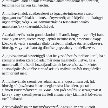
A munkavállalók adatait tartalmazó adathordozókat rendezetten,
biztonságos helyen kell tárolni.
A munkavállalók adatkezelését az igazgató/intézményvezető
(igazgató továbbiakban: intézményvezető) által kijelölt munkaügyi
ügyintéző(k) végzik, az adminisztrációs feladatokat ellátó
munkatárs(ak) közreműködésével.
Az adatkezelés során gondoskodni kell arról, hogy – személyi iratra
csak olyan adat, illetve megállapítás kerülhessen, amelynek alapja
közokirat, vagy a munkavállaló írásbeli nyilatkozata, rendelkezése,
bíróság, vagy más hatóság döntése, jogszabályi rendelkezése.
A jogviszonnyal összefüggő adat helyesbítésre és törlésre kerül, ha a
személyi iraton szereplő adat már nem megfelelő, illetve, ha a
munkavállaló írásbeli hozzájárulásának beszerzése az önkéntes
adatszolgáltatás körébe tartozó adatok nyilvántartását megelőzően
nem történt meg.
A munkavállaló személyes adatai az arra jogosult szervek (pl.
bíróság stb.) számára írásos megkeresést követően, postai úton
ajánlott küldeményként, ill. e-mailben (kézbesítési visszaigazolást
kérve), vagy személyesen átvételi elismervény kiállítását követően
továbbíthatók.
Adattovábbításra az intézményvezető jogosult, az erre kijelölt