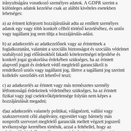
irányultságára vonatkozó személyes adatok. A GDPR szerint a
különleges adatok kezelése csak az alábbi kivételes esetekben
lehetséges:
a) az érintett kifejezett hozzájárulását adta az említett személyes
adatok egy vagy több konkrét célból történő kezeléséhez, és uniós
vagy tagállami jog nem tiltja a hozzájárulás-adást.
b) az adatkezelés az adatkezelőnek vagy az érintettnek a
foglalkoztatást, valamint a szociális biztonságot és szociális védelmet
szabályozó jogi előírásokból fakadó kötelezettségei teljesítése és
konkrét jogai gyakorlása érdekében szükséges, ha az érintett
alapvető jogait és érdekeit védő megfelelő garanciákról is
rendelkező uniós vagy tagállami jog, illetve a tagállami jog szerinti
kollektív szerződés ezt lehetővé teszi;
c) az adatkezelés az érintett vagy más természetes személy
létfontosságú érdekeinek védelméhez szükséges, ha az érintett
fizikai vagy jogi cselekvőképtelensége folytán nem képes a
hozzájárulását megadni;
d)az adatkezelés valamely politikai, világnézeti, vallási vagy
szakszervezeti célú alapítvány, egyesület vagy bármely más
nonprofit szervezet megfelelő garanciák mellett végzett jogszerű
tevékenysége keretében történik, azzal a feltétellel, hogy az