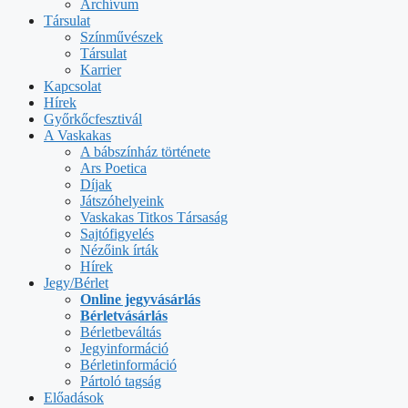
Archívum
Társulat
Színművészek
Társulat
Karrier
Kapcsolat
Hírek
Győrkőcfesztivál
A Vaskakas
A bábszínház története
Ars Poetica
Díjak
Játszóhelyeink
Vaskakas Titkos Társaság
Sajtófigyelés
Nézőink írták
Hírek
Jegy/Bérlet
Online jegyvásárlás
Bérletvásárlás
Bérletbeváltás
Jegyinformáció
Bérletinformáció
Pártoló tagság
Előadások