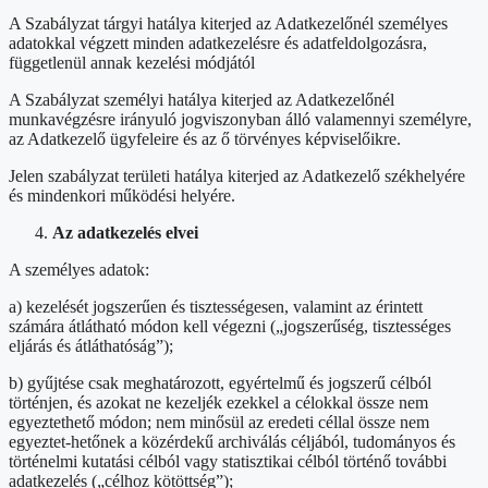
A Szabályzat tárgyi hatálya kiterjed az Adatkezelőnél személyes
adatokkal végzett minden adatkezelésre és adatfeldolgozásra,
függetlenül annak kezelési módjától
A Szabályzat személyi hatálya kiterjed az Adatkezelőnél
munkavégzésre irányuló jogviszonyban álló valamennyi személyre,
az Adatkezelő ügyfeleire és az ő törvényes képviselőikre.
Jelen szabályzat területi hatálya kiterjed az Adatkezelő székhelyére
és mindenkori működési helyére.
Az adatkezelés elvei
A személyes adatok:
a) kezelését jogszerűen és tisztességesen, valamint az érintett
számára átlátható módon kell végezni („jogszerűség, tisztességes
eljárás és átláthatóság”);
b) gyűjtése csak meghatározott, egyértelmű és jogszerű célból
történjen, és azokat ne kezeljék ezekkel a célokkal össze nem
egyeztethető módon; nem minősül az eredeti céllal össze nem
egyeztet-hetőnek a közérdekű archiválás céljából, tudományos és
történelmi kutatási célból vagy statisztikai célból történő további
adatkezelés („célhoz kötöttség”);