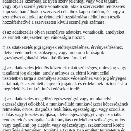
adatkezelés kizárólag az ilyen szerv jelenlegi vagy volt tagjaira,
vagy olyan személyekre vonatkozik, akik a szervezettel rendszeres
kapcsolatban állnak a szervezet céljaihoz kapcsolódóan, és hogy a
személyes adatokat az érintettek hozzájárulása nélkül nem teszik
hozzáférhetővé a szervezeten kívüli személyek számára;
e) az adatkezelés olyan személyes adatokra vonatkozik, amelyeket
az érintett kifejezetten nyilvánosságra hozott;
f) az adatkezelés jogi igények előterjesztéséhez, érvényesítéséhez,
illetve védelméhez szükséges, vagy amikor a bíróságok
igazságszolgáltatási feladatkörükben járnak el;
g) az adatkezelés jelentős közérdek miatt szükséges, uniós jog vagy
tagállami jog alapján, amely arányos az elérni kívánt céllal,
tiszteletben tartja a személyes adatok védelméhez való jog lényeges
tartalmát, és az érintett alapvető jogainak és érdekeinek biztosítására
megfelelő és konkrét intézkedéseket ír elő;
h) az adatkezelés megelőző egészségügyi vagy munkahelyi
egészségügyi célokból, a munkavállaló munkavégzési képességének
felmérése, orvosi diagnózis felállítása, egészségügyi vagy szociális
ellátás vagy kezelés nyújtása, illetve egészségügyi vagy szociális
rendszerek és szolgáltatások irányítása érdekében szükséges, uniós
vagy tagállami jog alapján vagy egészségügyi szakemberrel kötött
szerződés értelmében, továbbá a GDPR-ban említett feltételekre és