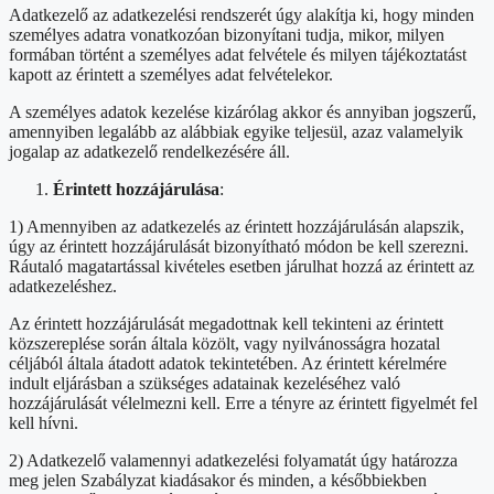
Adatkezelő az adatkezelési rendszerét úgy alakítja ki, hogy minden
személyes adatra vonatkozóan bizonyítani tudja, mikor, milyen
formában történt a személyes adat felvétele és milyen tájékoztatást
kapott az érintett a személyes adat felvételekor.
A személyes adatok kezelése kizárólag akkor és annyiban jogszerű,
amennyiben legalább az alábbiak egyike teljesül, azaz valamelyik
jogalap az adatkezelő rendelkezésére áll.
Érintett hozzájárulása
:
1) Amennyiben az adatkezelés az érintett hozzájárulásán alapszik,
úgy az érintett hozzájárulását bizonyítható módon be kell szerezni.
Ráutaló magatartással kivételes esetben járulhat hozzá az érintett az
adatkezeléshez.
Az érintett hozzájárulását megadottnak kell tekinteni az érintett
közszereplése során általa közölt, vagy nyilvánosságra hozatal
céljából általa átadott adatok tekintetében. Az érintett kérelmére
indult eljárásban a szükséges adatainak kezeléséhez való
hozzájárulását vélelmezni kell. Erre a tényre az érintett figyelmét fel
kell hívni.
2) Adatkezelő valamennyi adatkezelési folyamatát úgy határozza
meg jelen Szabályzat kiadásakor és minden, a későbbiekben