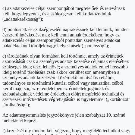
c) az adatkezelés céljai szempontjából megfelelőek és relevánsak
kell, hogy legyenek, és a szükségesre kell korlátozódniuk
(„adattakarékosság”);
d) pontosnak és szükség esetén naprakésznek kell lenniük; minden
észszerű intézkedést meg kell tenni annak érdekében, hogy az
adatkezelés céljai szempontjából pontatlan személyes adatokat
haladéktalanul töröljék vagy helyesbítsék („pontosság”);
e) tárolásának olyan formában kell történnie, amely az érintettek
azonosítását csak a személyes adatok kezelése céljainak eléréséhez
szükséges ideig teszi lehetővé; a személyes adatok ennél hosszabb
ideig történő tárolására csak akkor kerülhet sor, amennyiben a
személyes adatok kezelésére közérdekű archiválás céljából,
tudományos és történelmi kutatási célból vagy statisztikai célból
kerül majd sor, az e rendeletben az érintettek jogainak és
szabadságainak védelme érdekében előírt megfelelő technikai és
szervezési intézkedések végrehajtására is figyelemmel („korlátozott
tárolhatóság”);
Az adatmegsemmisítés jegyzőkönyve jelen szabályzat 10. számú
mellékletét képezi.
f) kezelését oly módon kell végezni, hogy megfelelő technikai vagy