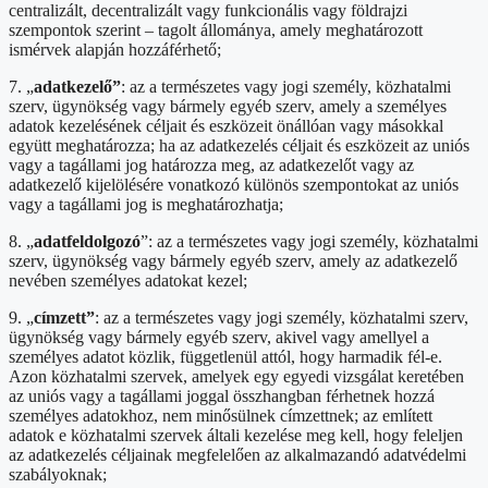
centralizált, decentralizált vagy funkcionális vagy földrajzi
szempontok szerint – tagolt állománya, amely meghatározott
ismérvek alapján hozzáférhető;
7. „
adatkezelő”
: az a természetes vagy jogi személy, közhatalmi
szerv, ügynökség vagy bármely egyéb szerv, amely a személyes
adatok kezelésének céljait és eszközeit önállóan vagy másokkal
együtt meghatározza; ha az adatkezelés céljait és eszközeit az uniós
vagy a tagállami jog határozza meg, az adatkezelőt vagy az
adatkezelő kijelölésére vonatkozó különös szempontokat az uniós
vagy a tagállami jog is meghatározhatja;
8. „
adatfeldolgozó
”: az a természetes vagy jogi személy, közhatalmi
szerv, ügynökség vagy bármely egyéb szerv, amely az adatkezelő
nevében személyes adatokat kezel;
9. „
címzett”
: az a természetes vagy jogi személy, közhatalmi szerv,
ügynökség vagy bármely egyéb szerv, akivel vagy amellyel a
személyes adatot közlik, függetlenül attól, hogy harmadik fél-e.
Azon közhatalmi szervek, amelyek egy egyedi vizsgálat keretében
az uniós vagy a tagállami joggal összhangban férhetnek hozzá
személyes adatokhoz, nem minősülnek címzettnek; az említett
adatok e közhatalmi szervek általi kezelése meg kell, hogy feleljen
az adatkezelés céljainak megfelelően az alkalmazandó adatvédelmi
szabályoknak;