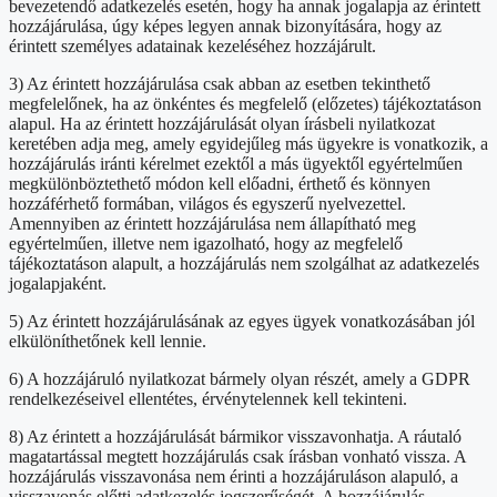
bevezetendő adatkezelés esetén, hogy ha annak jogalapja az érintett
hozzájárulása, úgy képes legyen annak bizonyítására, hogy az
érintett személyes adatainak kezeléséhez hozzájárult.
3) Az érintett hozzájárulása csak abban az esetben tekinthető
megfelelőnek, ha az önkéntes és megfelelő (előzetes) tájékoztatáson
alapul. Ha az érintett hozzájárulását olyan írásbeli nyilatkozat
keretében adja meg, amely egyidejűleg más ügyekre is vonatkozik, a
hozzájárulás iránti kérelmet ezektől a más ügyektől egyértelműen
megkülönböztethető módon kell előadni, érthető és könnyen
hozzáférhető formában, világos és egyszerű nyelvezettel.
Amennyiben az érintett hozzájárulása nem állapítható meg
egyértelműen, illetve nem igazolható, hogy az megfelelő
tájékoztatáson alapult, a hozzájárulás nem szolgálhat az adatkezelés
jogalapjaként.
5) Az érintett hozzájárulásának az egyes ügyek vonatkozásában jól
elkülöníthetőnek kell lennie.
6) A hozzájáruló nyilatkozat bármely olyan részét, amely a GDPR
rendelkezéseivel ellentétes, érvénytelennek kell tekinteni.
8) Az érintett a hozzájárulását bármikor visszavonhatja. A ráutaló
magatartással megtett hozzájárulás csak írásban vonható vissza. A
hozzájárulás visszavonása nem érinti a hozzájáruláson alapuló, a
visszavonás előtti adatkezelés jogszerűségét. A hozzájárulás