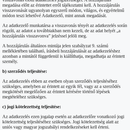
megadása előtt az érintettet erről tájékoztatni kell. A hozzájárulás
visszavonását ugyanolyan egyszerű módon, világos, és egyértelmű
módon teszi lehetővé Adatkezelő, mint annak megadását.
Az adatkezelő munkatársa a visszavonás tényét az adatkezelés során
rögzíti, az adatot a továbbiakban nem kezeli, de az adat helyét „a
hozzájárulás visszavonva” jelzéssel jelöli meg.
A hozzájárulás általános mintája jelen szabályzat 9. számú
mellékletében található, írásbeli hozzájárulását az adatkezeléshez
azonban a mintától függetlenül is kiállíthatja, megadhatja az érintett
személy.
b) szerződés teljesítése:
Az adatkezelés ebben az esetben olyan szerződés teljesítéséhez
szükséges, amelyben az érintett az egyik fél, vagy az a szerződés
megkötését megelőzően az érintett kérésére történő lépések
megtételéhez szükséges.
c) jogi kötelezettség teljesítése:
Az adatkezelés ezen jogalap esetén az adatkezelőre vonatkozó jogi
kötelezettség teljesítéséhez szükséges. Jogi kötelezettség alatt az
uniós vagy magyar jogszabályi rendelkezéseket kell érteni.