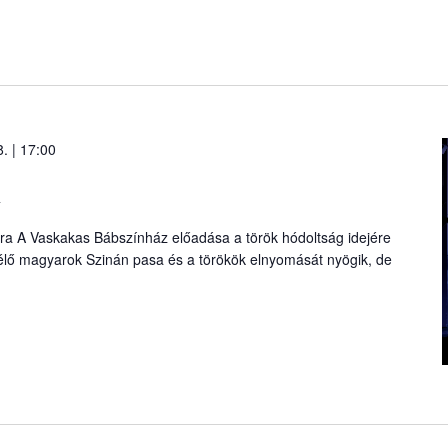
. | 17:00
a
óra A Vaskakas Bábszínház előadása a török hódoltság idejére
 élő magyarok Szinán pasa és a törökök elnyomását nyögik, de