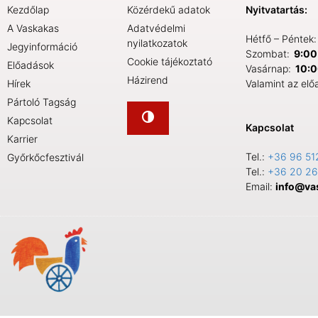
Kezdőlap
Közérdekű adatok
Nyitvatartás:
A Vaskakas
Adatvédelmi
Hétfő – Péntek
nyilatkozatok
Jegyinformáció
Szombat:
9:00 
Cookie tájékoztató
Előadások
Vasárnap:
10:0
Házirend
Hírek
Valamint az elő
Pártoló Tagság
Kapcsolat
Kapcsolat
Karrier
Tel.:
+36 96 51
Győrkőcfesztivál
Tel.:
+36 20 26
Email:
info@va