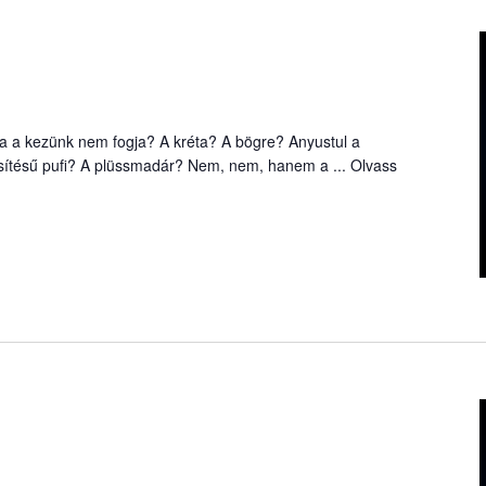
a a kezünk nem fogja? A kréta? A bögre? Anyustul a
sítésű pufi? A plüssmadár? Nem, nem, hanem a ...
Olvass