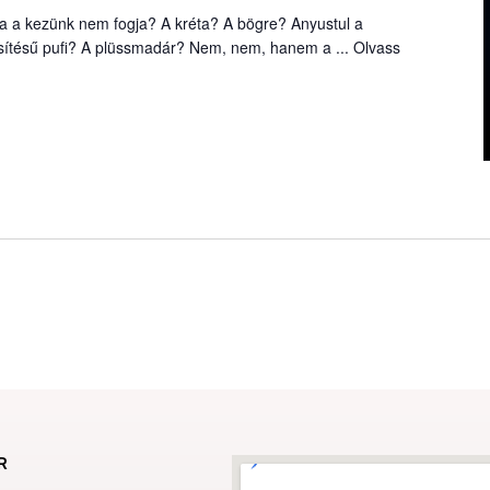
a a kezünk nem fogja? A kréta? A bögre? Anyustul a
sítésű pufi? A plüssmadár? Nem, nem, hanem a ...
Olvass
R