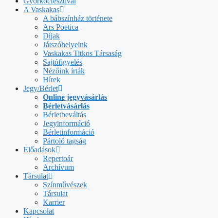
Győrkőcfesztivál
A Vaskakas
A bábszínház története
Ars Poetica
Díjak
Játszóhelyeink
Vaskakas Titkos Társaság
Sajtófigyelés
Nézőink írták
Hírek
Jegy/Bérlet
Online jegyvásárlás
Bérletvásárlás
Bérletbeváltás
Jegyinformáció
Bérletinformáció
Pártoló tagság
Előadások
Repertoár
Archívum
Társulat
Színművészek
Társulat
Karrier
Kapcsolat