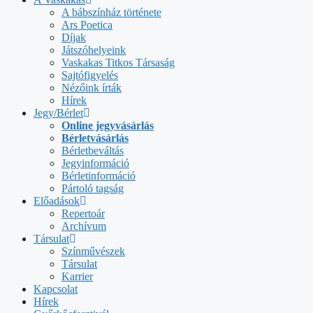
A bábszínház története
Ars Poetica
Díjak
Játszóhelyeink
Vaskakas Titkos Társaság
Sajtófigyelés
Nézőink írták
Hírek
Jegy/Bérlet
Online jegyvásárlás
Bérletvásárlás
Bérletbeváltás
Jegyinformáció
Bérletinformáció
Pártoló tagság
Előadások
Repertoár
Archívum
Társulat
Színművészek
Társulat
Karrier
Kapcsolat
Hírek