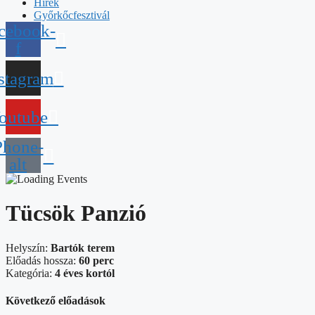
Hírek
Győrkőcfesztivál
cebook-
f
stagram
outube
Phone-
alt
Tücsök Panzió
Helyszín:
Bartók terem
Előadás hossza:
60 perc
Kategória:
4 éves kortól
Következő előadások