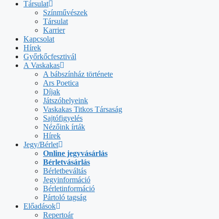
Társulat
Színművészek
Társulat
Karrier
Kapcsolat
Hírek
Győrkőcfesztivál
A Vaskakas
A bábszínház története
Ars Poetica
Díjak
Játszóhelyeink
Vaskakas Titkos Társaság
Sajtófigyelés
Nézőink írták
Hírek
Jegy/Bérlet
Online jegyvásárlás
Bérletvásárlás
Bérletbeváltás
Jegyinformáció
Bérletinformáció
Pártoló tagság
Előadások
Repertoár