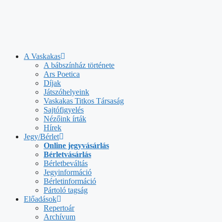
A Vaskakas
A bábszínház története
Ars Poetica
Díjak
Játszóhelyeink
Vaskakas Titkos Társaság
Sajtófigyelés
Nézőink írták
Hírek
Jegy/Bérlet
Online jegyvásárlás
Bérletvásárlás
Bérletbeváltás
Jegyinformáció
Bérletinformáció
Pártoló tagság
Előadások
Repertoár
Archívum