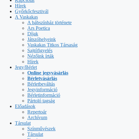
Kapcsolat
Hírek
Győrkőcfesztivál
A Vaskakas
A bábszínház története
Ars Poetica
Díjak
Játszóhelyeink
Vaskakas Titkos Társaság
Sajtófigyelés
Nézőink írták
Hírek
Jegy/Bérlet
Online jegyvásárlás
Bérletvásárlás
Bérletbeváltás
Jegyinformáció
Bérletinformáció
Pártoló tagság
Előadások
Repertoár
Archívum
Társulat
Színművészek
Társulat