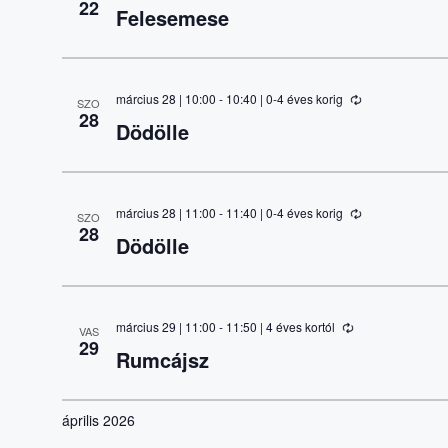
22
Felesemese
of
events
to
refresh
with
március 28 | 10:00
-
10:40
| 0-4 éves korig
the
SZO
28
filtered
Dödölle
results.
március 28 | 11:00
-
11:40
| 0-4 éves korig
SZO
28
Dödölle
március 29 | 11:00
-
11:50
| 4 éves kortól
VAS
29
Rumcájsz
április 2026