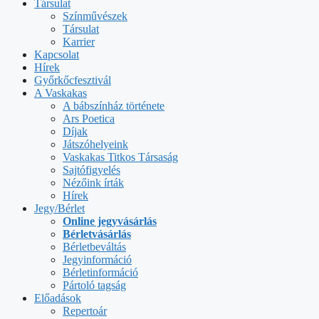
Társulat
Színművészek
Társulat
Karrier
Kapcsolat
Hírek
Győrkőcfesztivál
A Vaskakas
A bábszínház története
Ars Poetica
Díjak
Játszóhelyeink
Vaskakas Titkos Társaság
Sajtófigyelés
Nézőink írták
Hírek
Jegy/Bérlet
Online jegyvásárlás
Bérletvásárlás
Bérletbeváltás
Jegyinformáció
Bérletinformáció
Pártoló tagság
Előadások
Repertoár