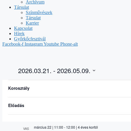
Archívum
Társulat
Színművészek
Társulat
Karrier
Kapcsolat
Hírek
Győrkőcfesztivál
Facebook-f
Instagram
Youtube
Phone-alt
2026.03.21.
 - 
2026.05.09.
Select
Szűrők
Changing
date.
március 2026
any
Korosztály
of
március 21 | 10:00
-
10:40
| 0-4 éves korig
SZO
the
21
Síppal-dobbal
form
Előadás
inputs
will
cause
the
március 22 | 11:00
-
12:00
| 4 éves kortól
VAS
list