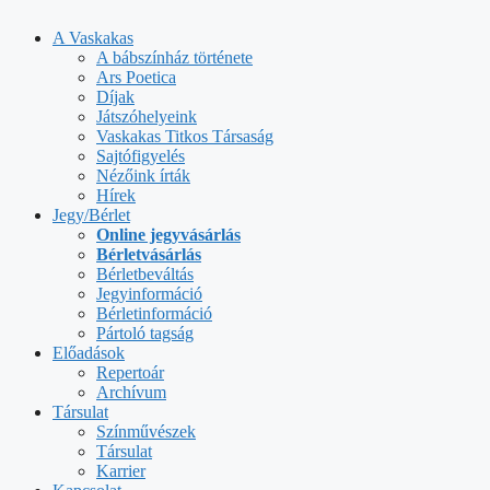
Kilépés
a
A Vaskakas
tartalomba
A bábszínház története
Ars Poetica
Díjak
Játszóhelyeink
Vaskakas Titkos Társaság
Sajtófigyelés
Nézőink írták
Hírek
Jegy/Bérlet
Online jegyvásárlás
Bérletvásárlás
Bérletbeváltás
Jegyinformáció
Bérletinformáció
Pártoló tagság
Előadások
Repertoár
Archívum
Társulat
Színművészek
Társulat
Karrier