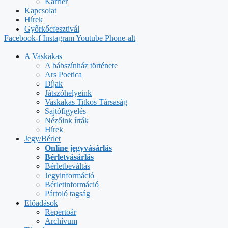
Karrier
Kapcsolat
Hírek
Győrkőcfesztivál
Facebook-f
Instagram
Youtube
Phone-alt
A Vaskakas
A bábszínház története
Ars Poetica
Díjak
Játszóhelyeink
Vaskakas Titkos Társaság
Sajtófigyelés
Nézőink írták
Hírek
Jegy/Bérlet
Online jegyvásárlás
Bérletvásárlás
Bérletbeváltás
Jegyinformáció
Bérletinformáció
Pártoló tagság
Előadások
Repertoár
Archívum