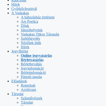
Kapcsolat
Hírek
Győrkőcfesztivál
A Vaskakas
A bábszínház története
Ars Poetica
Díjak
Játszóhelyeink
Vaskakas Titkos Társaság
Sajtófigyelés
Nézőink írták
Hírek
Jegy/Bérlet
Online jegyvásárlás
Bérletvásárlás
Bérletbeváltás
Jegyinformáció
Bérletinformáció
Pártoló tagság
Előadások
Repertoár
Archívum
Társulat
Színművészek
Társulat