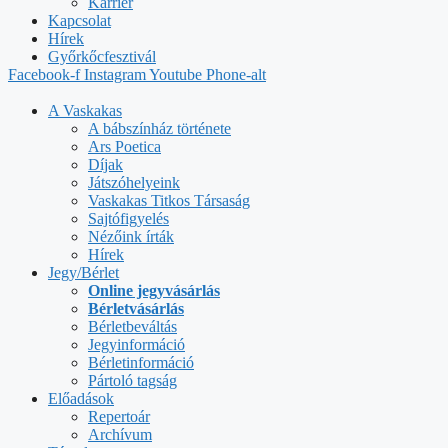
Karrier
Kapcsolat
Hírek
Győrkőcfesztivál
Facebook-f
Instagram
Youtube
Phone-alt
A Vaskakas
A bábszínház története
Ars Poetica
Díjak
Játszóhelyeink
Vaskakas Titkos Társaság
Sajtófigyelés
Nézőink írták
Hírek
Jegy/Bérlet
Online jegyvásárlás
Bérletvásárlás
Bérletbeváltás
Jegyinformáció
Bérletinformáció
Pártoló tagság
Előadások
Repertoár
Archívum