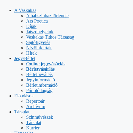
Kilépés
a
A Vaskakas
tartalomba
A bábszínház története
Ars Poetica
Díjak
Játszóhelyeink
Vaskakas Titkos Társaság
Sajtófigyelés
Nézőink írták
Hírek
Jegy/Bérlet
Online jegyvásárlás
Bérletvásárlás
Bérletbeváltás
Jegyinformáció
Bérletinformáció
Pártoló tagság
Előadások
Repertoár
Archívum
Társulat
Színművészek
Társulat
Karrier