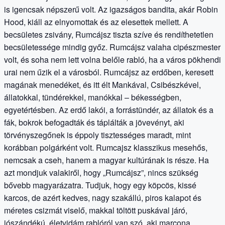
is igencsak népszerű volt. Az igazságos bandita, akár Robin
Hood, kiáll az elnyomottak és az elesettek mellett. A
becsületes zsivány, Rumcájsz tiszta szíve és rendíthetetlen
becsületessége mindig győz. Rumcájsz valaha cipészmester
volt, és soha nem lett volna belőle rabló, ha a város pökhendi
urai nem űzik el a városból. Rumcájsz az erdőben, keresett
magának menedéket, és itt élt Mankával, Csibészkével,
állatokkal, tündérekkel, manókkal – békességben,
egyetértésben. Az erdő lakói, a forrástündér, az állatok és a
fák, bokrok befogadták és táplálták a jövevényt, aki
törvényszegőnek is éppoly tisztességes maradt, mint
korábban polgárként volt. Rumcajsz klasszikus mesehős,
nemcsak a cseh, hanem a magyar kultúrának is része. Ha
azt mondjuk valakiről, hogy „Rumcájsz”, nincs szükség
bővebb magyarázatra. Tudjuk, hogy egy köpcös, kissé
karcos, de azért kedves, nagy szakállú, piros kalapot és
méretes csizmát viselő, makkal töltött puskával járó,
jószándékú, életvidám rablóról van szó, aki marcona