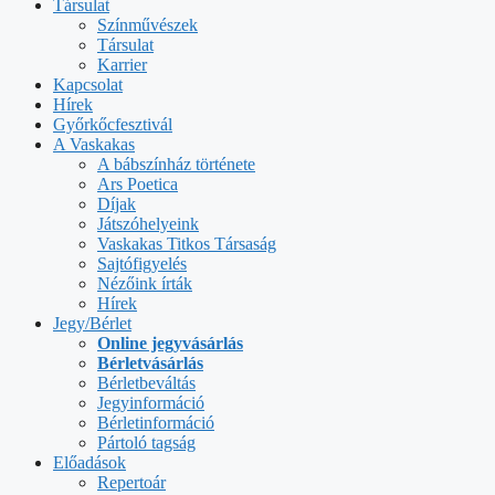
Társulat
Színművészek
Társulat
Karrier
Kapcsolat
Hírek
Győrkőcfesztivál
A Vaskakas
A bábszínház története
Ars Poetica
Díjak
Játszóhelyeink
Vaskakas Titkos Társaság
Sajtófigyelés
Nézőink írták
Hírek
Jegy/Bérlet
Online jegyvásárlás
Bérletvásárlás
Bérletbeváltás
Jegyinformáció
Bérletinformáció
Pártoló tagság
Előadások
Repertoár