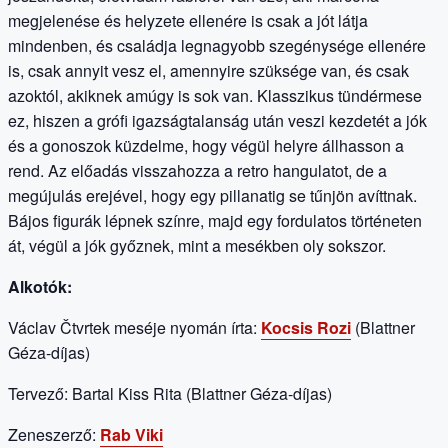
megjelenése és helyzete ellenére is csak a jót látja
mindenben, és családja legnagyobb szegénysége ellenére
is, csak annyit vesz el, amennyire szüksége van, és csak
azoktól, akiknek amúgy is sok van. Klasszikus tündérmese
ez, hiszen a grófi igazságtalanság után veszi kezdetét a jók
és a gonoszok küzdelme, hogy végül helyre állhasson a
rend. Az előadás visszahozza a retro hangulatot, de a
megújulás erejével, hogy egy pillanatig se tűnjön avíttnak.
Bájos figurák lépnek színre, majd egy fordulatos történeten
át, végül a jók győznek, mint a mesékben oly sokszor.
Alkotók:
Václav Čtvrtek meséje nyomán írta:
Kocsis Rozi
(Blattner
Géza-díjas)
Tervező: Bartal Kiss Rita (Blattner Géza-díjas)
Zeneszerző:
Rab Viki