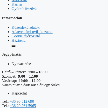
Karrier
Győrkőcfesztivál
Információk
Közérdekű adatok
Adatvédelmi nyilatkozatok
Cookie tájékoztató
Házirend
Jegypénztár
Nyitvatartás:
Hétfő – Péntek:
9:00 – 18:00
Szombat:
9:00 – 12:00
Vasárnap:
10:00 – 12:00
Valamint az előadások előtt egy órával.
Kapcsolat
Tel.:
+36 96 512 690
Tel.:
+36 20 261 5965