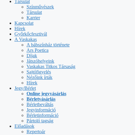
Társulat
Színművészek
Társulat
Karrier
Kapcsolat
Hírek
Győrkőcfesztivál
A Vaskakas
A bábszínház története
Ars Poetica
Díjak
Játszóhelyeink
Vaskakas Titkos Társaság
Sajtófigyelés
Nézőink írták
Hírek
Jegy/Bérlet
Online jegyvásárlás
Bérletvásárlás
Bérletbeváltás
Jegyinformáció
Bérletinformáció
Pártoló tagság
Előadások
Repertoár