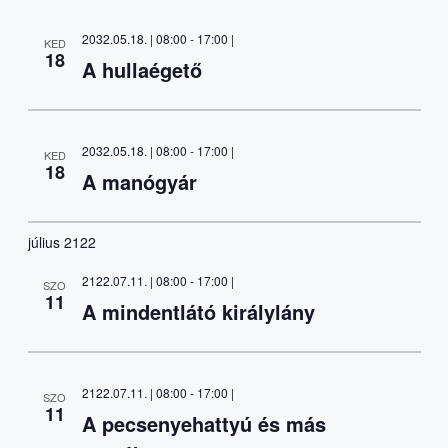
2032.05.18. | 08:00
-
17:00
|
KED
18
A hullaégető
2032.05.18. | 08:00
-
17:00
|
KED
18
A manógyár
július 2122
2122.07.11. | 08:00
-
17:00
|
SZO
11
A mindentlátó királylány
2122.07.11. | 08:00
-
17:00
|
SZO
11
A pecsenyehattyú és más