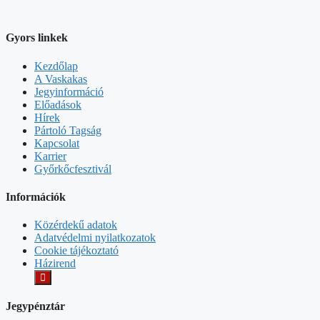
Gyors linkek
Kezdőlap
A Vaskakas
Jegyinformáció
Előadások
Hírek
Pártoló Tagság
Kapcsolat
Karrier
Győrkőcfesztivál
Információk
Közérdekű adatok
Adatvédelmi nyilatkozatok
Cookie tájékoztató
Házirend
Jegypénztár