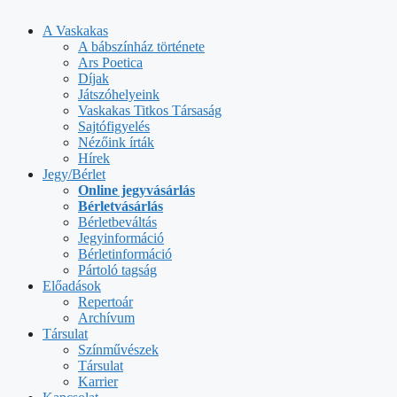
Kilépés
a
A Vaskakas
tartalomba
A bábszínház története
Ars Poetica
Díjak
Játszóhelyeink
Vaskakas Titkos Társaság
Sajtófigyelés
Nézőink írták
Hírek
Jegy/Bérlet
Online jegyvásárlás
Bérletvásárlás
Bérletbeváltás
Jegyinformáció
Bérletinformáció
Pártoló tagság
Előadások
Repertoár
Archívum
Társulat
Színművészek
Társulat
Karrier