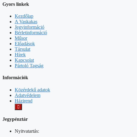
Gyors linkek
Kezdőlap
A Vaskakas
Jegyinformáció
Bérletinformáció
Műsor
Előadások
Társulat
Hírek
Kapcsolat
Pártoló Tagság
Információk
Közérdekű adatok
Adatvédelem
Házirend
Jegypénztár
Nyitvatartás: