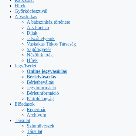
Kapcsolat
Hírek
Győrkőcfesztivál
A Vaskakas
A bábszínház története
Ars Poetica
Díjak
Játszóhelyeink
Vaskakas Titkos Társaság
Sajtófigyelés
Nézőink írták
Hírek
Jegy/Bérlet
Online jegyvásárlás
Bérletvásárlás
Bérletbeváltás
Jegyinformáció
Bérletinformáció
Pártoló tagság
Előadások
Repertoár
Archívum
Társulat
Színművészek
Társulat