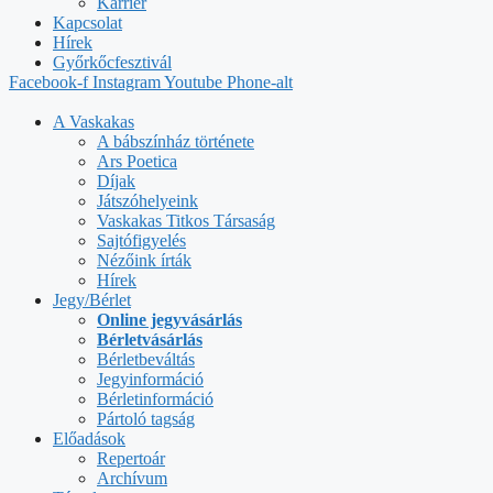
Karrier
Kapcsolat
Hírek
Győrkőcfesztivál
Facebook-f
Instagram
Youtube
Phone-alt
A Vaskakas
A bábszínház története
Ars Poetica
Díjak
Játszóhelyeink
Vaskakas Titkos Társaság
Sajtófigyelés
Nézőink írták
Hírek
Jegy/Bérlet
Online jegyvásárlás
Bérletvásárlás
Bérletbeváltás
Jegyinformáció
Bérletinformáció
Pártoló tagság
Előadások
Repertoár
Archívum