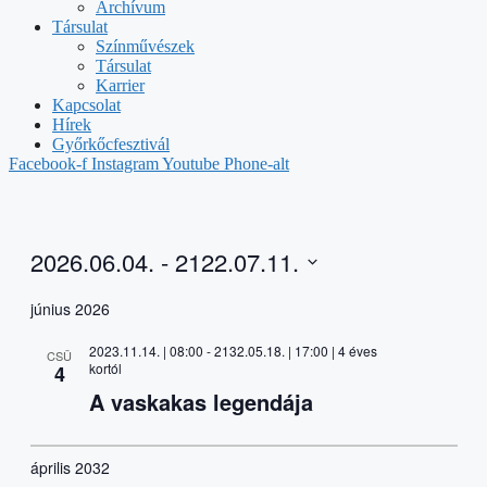
Archívum
Társulat
Színművészek
Társulat
Karrier
Kapcsolat
Hírek
Győrkőcfesztivál
Facebook-f
Instagram
Youtube
Phone-alt
2026.06.04.
 - 
2122.07.11.
Select
date.
június 2026
2023.11.14. | 08:00
-
2132.05.18. | 17:00
| 4 éves
CSÜ
kortól
4
A vaskakas legendája
április 2032