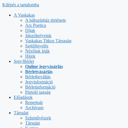
Kilépés a tartalomba
A Vaskakas
A bábszínház története
Ars Poetica
Díjak
Játszóhelyeink
Vaskakas Titkos Társaság
Sajtófigyelés
Nézőink írták
Hírek
Jegy/Bérlet
Online jegyvásárlás
Bérletvásárlás
Bérletbeváltás
Jegyinformáció
Bérletinformáció
Pártoló tagság
Előadások
Repertoár
Archívum
Társulat
Színművészek
Társulat