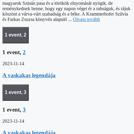
magyarok Szinán pasa és a törökök elnyomását nyögik, de
reménykednek benne, hogy egy napon véget ér a rabságuk, és rájuk
köszönt a várva-várt szabadság és a béke. A Krammerhofer Szilvia
és Farkas Zsuzsa könyvén alapuló ...
Olvass tovább
1 event,
2
1 event,
2
2023-11-14
A vaskakas legendája
1 event,
3
1 event,
3
2023-11-14
A vaskakas legendája