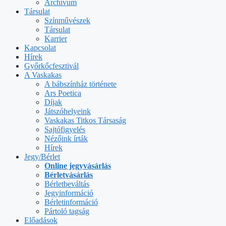
Archívum
Társulat
Színművészek
Társulat
Karrier
Kapcsolat
Hírek
Győrkőcfesztivál
A Vaskakas
A bábszínház története
Ars Poetica
Díjak
Játszóhelyeink
Vaskakas Titkos Társaság
Sajtófigyelés
Nézőink írták
Hírek
Jegy/Bérlet
Online jegyvásárlás
Bérletvásárlás
Bérletbeváltás
Jegyinformáció
Bérletinformáció
Pártoló tagság
Előadások