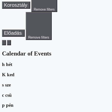
Korosztály
:
Remove filters
Előadás
:
Remove filters
Calendar of Events
h
hét
K
ked
s
sze
c
csü
p
pén