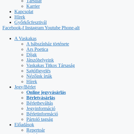
Társulat
Karrier
Kapcsolat
Hírek
Győrkőcfesztivál
Facebook-f
Instagram
Youtube
Phone-alt
A Vaskakas
A bábszínház története
Ars Poetica
Díjak
Játszóhelyeink
Vaskakas Titkos Társaság
Sajtófigyelés
Nézőink írták
Hírek
Jegy/Bérlet
Online jegyvásárlás
Bérletvásárlás
Bérletbeváltás
Jegyinformáció
Bérletinformáció
Pártoló tagság
Előadások
Repertoár