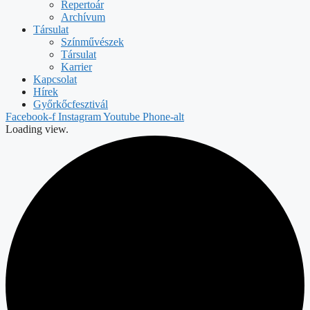
Repertoár
Archívum
Társulat
Színművészek
Társulat
Karrier
Kapcsolat
Hírek
Győrkőcfesztivál
Facebook-f
Instagram
Youtube
Phone-alt
Loading view.