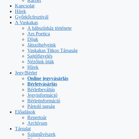
Karrier
Kapcsolat
Hírek
Győrkőcfesztivál
A Vaskakas
A bábszínház története
Ars Poetica
Díjak
Játszóhelyeink
Vaskakas Titkos Társaság
Sajtófigyelés
Nézőink írták
Hírek
Jegy/Bérlet
Online jegyvásárlás
Bérletvásárlás
Bérletbeváltás
Jegyinformáció
Bérletinformáció
Pártoló tagság
Előadások
Repertoár
Archívum
Társulat
Színművészek