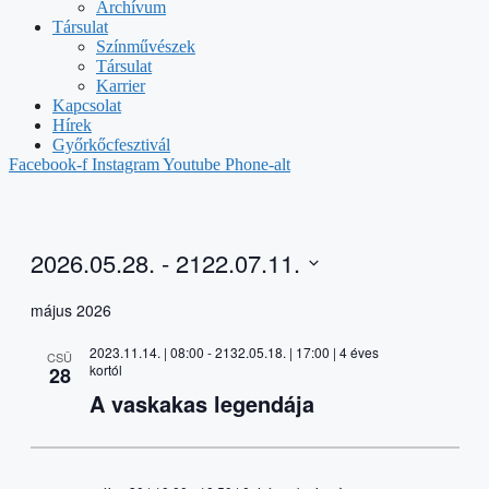
Archívum
Társulat
Színművészek
Társulat
Karrier
Kapcsolat
Hírek
Győrkőcfesztivál
Facebook-f
Instagram
Youtube
Phone-alt
2026.05.28.
 - 
2122.07.11.
Select
date.
május 2026
2023.11.14. | 08:00
-
2132.05.18. | 17:00
| 4 éves
CSÜ
kortól
28
A vaskakas legendája