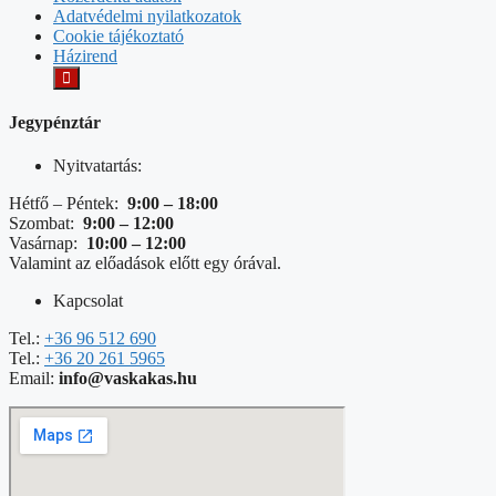
Adatvédelmi nyilatkozatok
Cookie tájékoztató
Házirend
Jegypénztár
Nyitvatartás:
Hétfő – Péntek:
9:00 – 18:00
Szombat:
9:00 – 12:00
Vasárnap:
10:00 – 12:00
Valamint az előadások előtt egy órával.
Kapcsolat
Tel.:
+36 96 512 690
Tel.:
+36 20 261 5965
Email:
info@vaskakas.hu