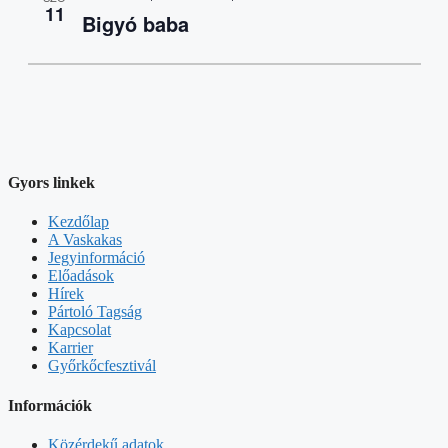
11
Bigyó baba
Gyors linkek
Kezdőlap
A Vaskakas
Jegyinformáció
Előadások
Hírek
Pártoló Tagság
Kapcsolat
Karrier
Győrkőcfesztivál
Információk
Közérdekű adatok