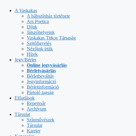
Kilépés
a
A Vaskakas
tartalomba
A bábszínház története
Ars Poetica
Díjak
Játszóhelyeink
Vaskakas Titkos Társaság
Sajtófigyelés
Nézőink írták
Hírek
Jegy/Bérlet
Online jegyvásárlás
Bérletvásárlás
Bérletbeváltás
Jegyinformáció
Bérletinformáció
Pártoló tagság
Előadások
Repertoár
Archívum
Társulat
Színművészek
Társulat
Karrier