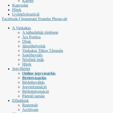
Karrier
Kapcsolat
Hírek
Győrkőcfesztivál
Facebook-f
Instagram
Youtube
Phone-alt
A Vaskakas
A bábszínház története
Ars Poetica
Díjak
Játszóhelyeink
Vaskakas Titkos Társaság
Sajtófigyelés
Nézőink írták
Hírek
Jegy/Bérlet
Online jegyvásárlás
Bérletvásárlás
Bérletbeváltás
Jegyinformáció
Bérletinformáció
Pártoló tagság
Előadások
Repertoár
Archívum