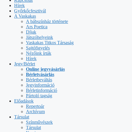
Kapcsolat
Hírek
Győrkőcfesztivál
A Vaskakas
A bábszínház története
Ars Poetica
Díjak
Játszóhelyeink
Vaskakas Titkos Társaság
Sajtófigyelés
Nézőink írták
Hírek
Jegy/Bérlet
Online jegyvásárlás
Bérletvásárlás
Bérletbeváltás
Jegyinformáció
Bérletinformáció
Pártoló tagság
Előadások
Repertoár
Archívum
Társulat
Színművészek
Társulat