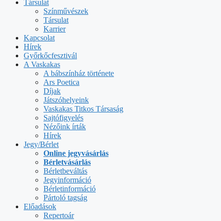
Társulat
Színművészek
Társulat
Karrier
Kapcsolat
Hírek
Győrkőcfesztivál
A Vaskakas
A bábszínház története
Ars Poetica
Díjak
Játszóhelyeink
Vaskakas Titkos Társaság
Sajtófigyelés
Nézőink írták
Hírek
Jegy/Bérlet
Online jegyvásárlás
Bérletvásárlás
Bérletbeváltás
Jegyinformáció
Bérletinformáció
Pártoló tagság
Előadások
Repertoár