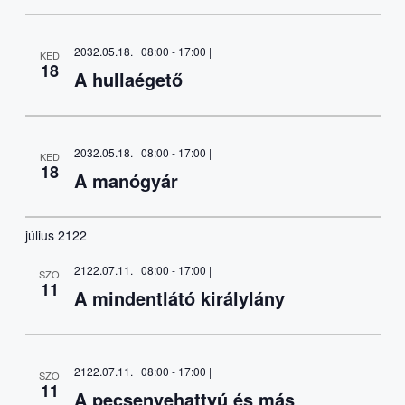
2032.05.18. | 08:00
-
17:00
|
KED
18
A hullaégető
2032.05.18. | 08:00
-
17:00
|
KED
18
A manógyár
július 2122
2122.07.11. | 08:00
-
17:00
|
SZO
11
A mindentlátó királylány
2122.07.11. | 08:00
-
17:00
|
SZO
11
A pecsenyehattyú és más