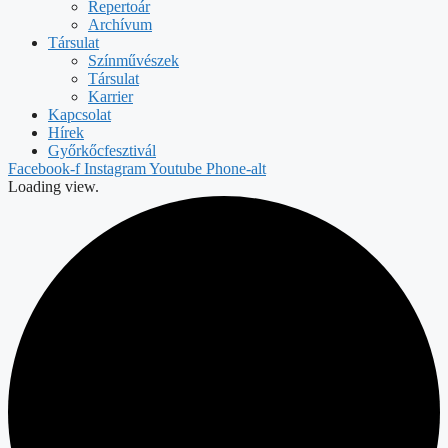
Repertoár
Archívum
Társulat
Színművészek
Társulat
Karrier
Kapcsolat
Hírek
Győrkőcfesztivál
Facebook-f
Instagram
Youtube
Phone-alt
Loading view.