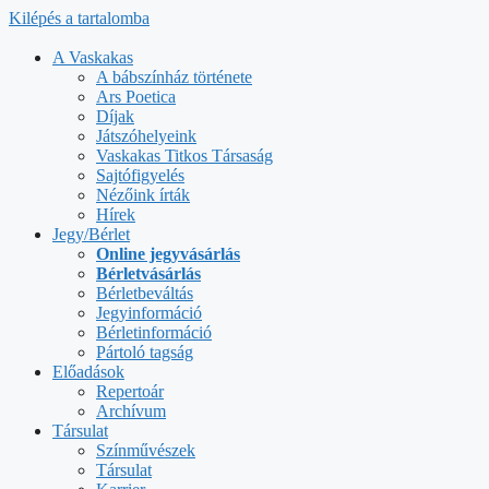
Kilépés a tartalomba
A Vaskakas
A bábszínház története
Ars Poetica
Díjak
Játszóhelyeink
Vaskakas Titkos Társaság
Sajtófigyelés
Nézőink írták
Hírek
Jegy/Bérlet
Online jegyvásárlás
Bérletvásárlás
Bérletbeváltás
Jegyinformáció
Bérletinformáció
Pártoló tagság
Előadások
Repertoár
Archívum
Társulat
Színművészek
Társulat