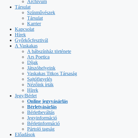
Archívum
Társulat
Színművészek
Társulat
Karrier
Kapcsolat
Hírek
Győrkőcfesztivál
A Vaskakas
A bábszínház története
Ars Poetica
Díjak
Játszóhelyeink
Vaskakas Titkos Társaság
Sajtófigyelés
Nézőink írták
Hírek
Jegy/Bérlet
Online jegyvásárlás
Bérletvásárlás
Bérletbeváltás
Jegyinformáció
Bérletinformáció
Pártoló tagság
Előadások