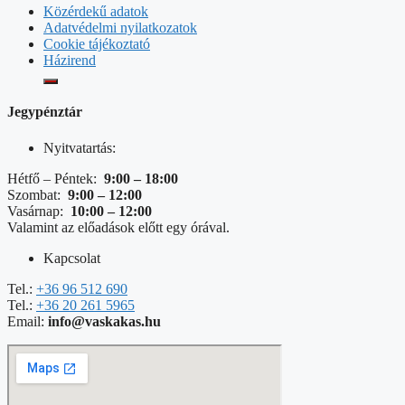
Közérdekű adatok
Adatvédelmi nyilatkozatok
Cookie tájékoztató
Házirend
Jegypénztár
Nyitvatartás:
Hétfő – Péntek:
9:00 – 18:00
Szombat:
9:00 – 12:00
Vasárnap:
10:00 – 12:00
Valamint az előadások előtt egy órával.
Kapcsolat
Tel.:
+36 96 512 690
Tel.:
+36 20 261 5965
Email:
info@vaskakas.hu