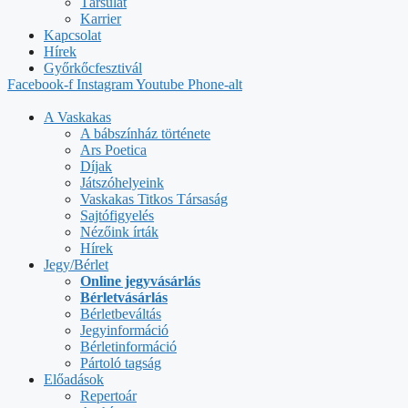
Társulat
Karrier
Kapcsolat
Hírek
Győrkőcfesztivál
Facebook-f
Instagram
Youtube
Phone-alt
A Vaskakas
A bábszínház története
Ars Poetica
Díjak
Játszóhelyeink
Vaskakas Titkos Társaság
Sajtófigyelés
Nézőink írták
Hírek
Jegy/Bérlet
Online jegyvásárlás
Bérletvásárlás
Bérletbeváltás
Jegyinformáció
Bérletinformáció
Pártoló tagság
Előadások
Repertoár