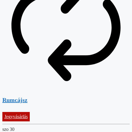
Rumcájsz
Jegyvásárlás
szo
30