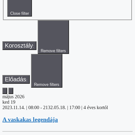
Close filter
Korosztály
:
Remove filters
Előadás
:
Remove filters
május 2026
ked
19
2023.11.14. | 08:00
-
2132.05.18. | 17:00
| 4 éves kortól
A vaskakas legendája