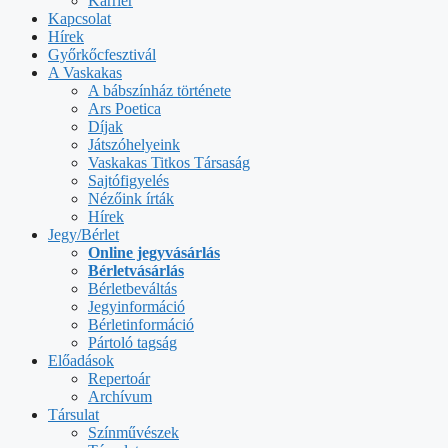
Karrier
Kapcsolat
Hírek
Győrkőcfesztivál
A Vaskakas
A bábszínház története
Ars Poetica
Díjak
Játszóhelyeink
Vaskakas Titkos Társaság
Sajtófigyelés
Nézőink írták
Hírek
Jegy/Bérlet
Online jegyvásárlás
Bérletvásárlás
Bérletbeváltás
Jegyinformáció
Bérletinformáció
Pártoló tagság
Előadások
Repertoár
Archívum
Társulat
Színművészek