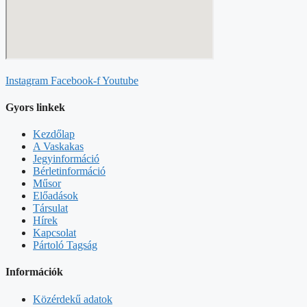
Instagram
Facebook-f
Youtube
Gyors linkek
Kezdőlap
A Vaskakas
Jegyinformáció
Bérletinformáció
Műsor
Előadások
Társulat
Hírek
Kapcsolat
Pártoló Tagság
Információk
Közérdekű adatok