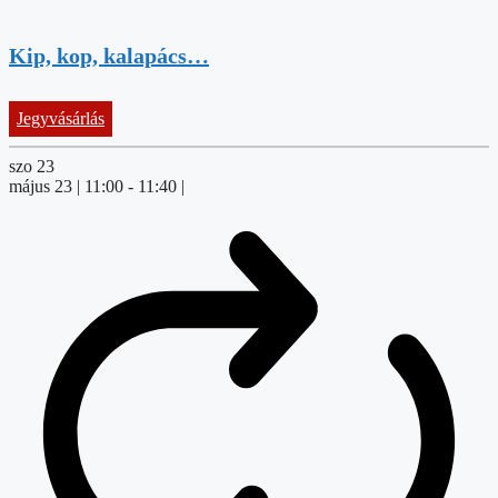
Kip, kop, kalapács…
Jegyvásárlás
szo
23
május 23 | 11:00
-
11:40
|