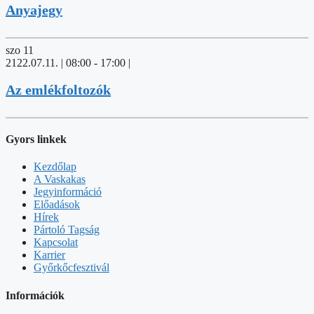
Anyajegy
szo
11
2122.07.11. | 08:00
-
17:00
|
Az emlékfoltozók
Gyors linkek
Kezdőlap
A Vaskakas
Jegyinformáció
Előadások
Hírek
Pártoló Tagság
Kapcsolat
Karrier
Győrkőcfesztivál
Információk