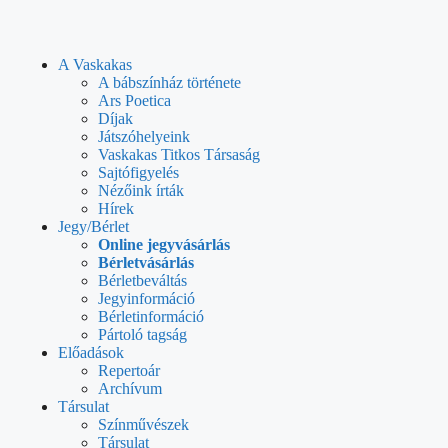
A Vaskakas
A bábszínház története
Ars Poetica
Díjak
Játszóhelyeink
Vaskakas Titkos Társaság
Sajtófigyelés
Nézőink írták
Hírek
Jegy/Bérlet
Online jegyvásárlás
Bérletvásárlás
Bérletbeváltás
Jegyinformáció
Bérletinformáció
Pártoló tagság
Előadások
Repertoár
Archívum
Társulat
Színművészek
Társulat