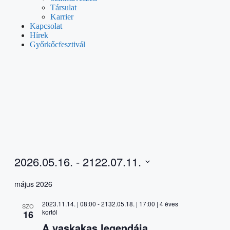
Társulat
Karrier
Kapcsolat
Hírek
Győrkőcfesztivál
2026.05.16.
 - 
2122.07.11.
Select
date.
május 2026
2023.11.14. | 08:00
-
2132.05.18. | 17:00
| 4 éves
SZO
kortól
16
A vaskakas legendája