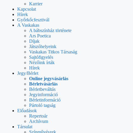
Karrier
Kapcsolat
Hírek
Győrkőcfesztivál
A Vaskakas
A bábszínház története
Ars Poetica
Díjak
Játszóhelyeink
Vaskakas Titkos Társaság
Sajtófigyelés
Nézőink írták
Hírek
Jegy/Bérlet
Online jegyvásárlás
Bérletvásárlás
Bérletbeváltás
Jegyinformáció
Bérletinformáció
Pártoló tagság
Előadások
Repertoár
Archívum
Társulat
Színművészek