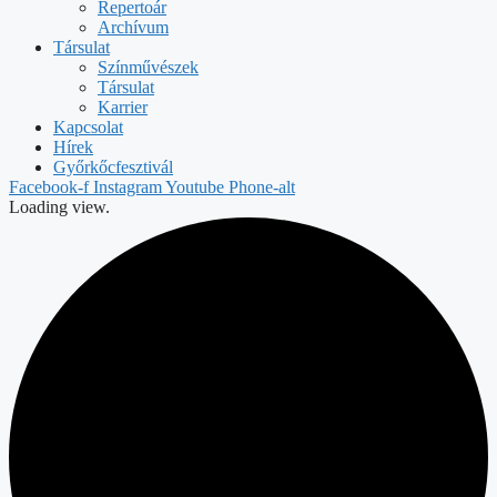
Repertoár
Archívum
Társulat
Színművészek
Társulat
Karrier
Kapcsolat
Hírek
Győrkőcfesztivál
Facebook-f
Instagram
Youtube
Phone-alt
Loading view.