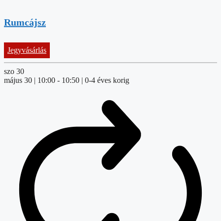
Rumcájsz
Jegyvásárlás
szo
30
május 30 | 10:00
-
10:50
| 0-4 éves korig