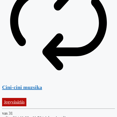
Cini-cini muzsika
Jegyvásárlás
vas
31