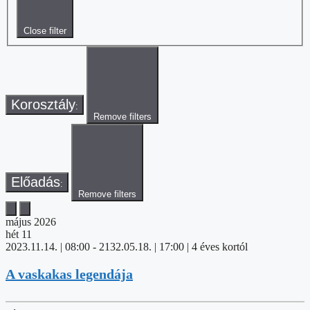
Close filter
Korosztály
:
Remove filters
Előadás
:
Remove filters
május 2026
hét
11
2023.11.14. | 08:00
-
2132.05.18. | 17:00
| 4 éves kortól
A vaskakas legendája