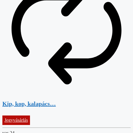
Kip, kop, kalapács…
Jegyvásárlás
vas
24