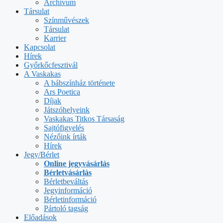
Archívum
Társulat
Színművészek
Társulat
Karrier
Kapcsolat
Hírek
Győrkőcfesztivál
A Vaskakas
A bábszínház története
Ars Poetica
Díjak
Játszóhelyeink
Vaskakas Titkos Társaság
Sajtófigyelés
Nézőink írták
Hírek
Jegy/Bérlet
Online jegyvásárlás
Bérletvásárlás
Bérletbeváltás
Jegyinformáció
Bérletinformáció
Pártoló tagság
Előadások