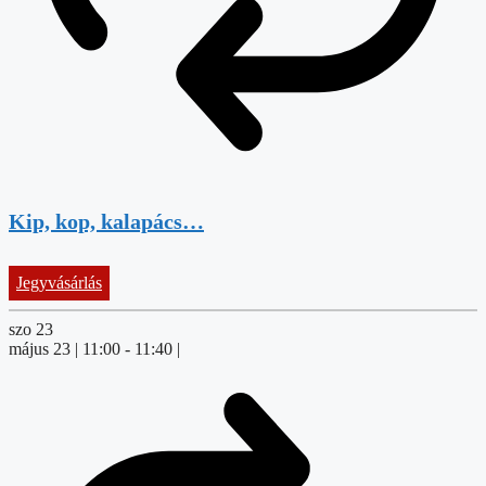
Kip, kop, kalapács…
Jegyvásárlás
szo
23
május 23 | 11:00
-
11:40
|