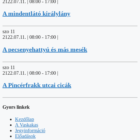
2122.07.11. | 08:00
-
17:00
|
A mindentlátó királylány
szo
11
2122.07.11. | 08:00
-
17:00
|
A pecsenyehattyú és más mesék
szo
11
2122.07.11. | 08:00
-
17:00
|
A Pincérfrakk utcai cicák
Gyors linkek
Kezdőlap
A Vaskakas
Jegyinformáció
Előadások