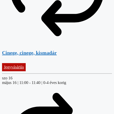
Cinege, cinege, kismadár
Jegyvásárlás
szo
16
május 16 | 11:00
-
11:40
| 0-4 éves korig