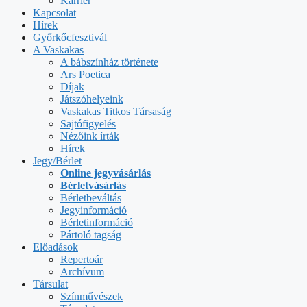
Karrier
Kapcsolat
Hírek
Győrkőcfesztivál
A Vaskakas
A bábszínház története
Ars Poetica
Díjak
Játszóhelyeink
Vaskakas Titkos Társaság
Sajtófigyelés
Nézőink írták
Hírek
Jegy/Bérlet
Online jegyvásárlás
Bérletvásárlás
Bérletbeváltás
Jegyinformáció
Bérletinformáció
Pártoló tagság
Előadások
Repertoár
Archívum
Társulat
Színművészek