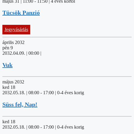
május 31 | 11:00
-
11:50
| 4 éves kortól
Tücsök Panzió
Jegyvásárlás
április 2032
pén
9
2032.04.09. | 00:00
|
Vuk
május 2032
ked
18
2032.05.18. | 08:00
-
17:00
| 0-4 éves korig
Süss fel, Nap!
ked
18
2032.05.18. | 08:00
-
17:00
| 0-4 éves korig