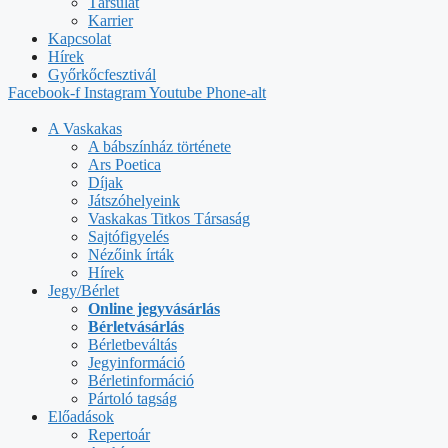
Társulat
Karrier
Kapcsolat
Hírek
Győrkőcfesztivál
Facebook-f
Instagram
Youtube
Phone-alt
A Vaskakas
A bábszínház története
Ars Poetica
Díjak
Játszóhelyeink
Vaskakas Titkos Társaság
Sajtófigyelés
Nézőink írták
Hírek
Jegy/Bérlet
Online jegyvásárlás
Bérletvásárlás
Bérletbeváltás
Jegyinformáció
Bérletinformáció
Pártoló tagság
Előadások
Repertoár