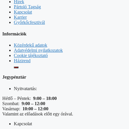
Hírek
Pártoló Tagság
Kapcsolat
Karrier
Győrkőcfesztivál
Információk
Közérdekű adatok
Adatvédelmi nyilatkozatok
Cookie tájékoztató
Házirend
Jegypénztár
Nyitvatartás:
Hétfő – Péntek:
9:00 – 18:00
Szombat:
9:00 – 12:00
Vasárnap:
10:00 – 12:00
Valamint az előadások előtt egy órával.
Kapcsolat