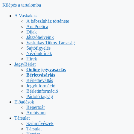
Kilépés a tartalomba
A Vaskakas
A bábszínház története
Ars Poetica
Díjak
Játszóhelyeink
Vaskakas Titkos Társaság
Sajtófigyelés
Nézőink írták
Hírek
Jegy/Bérlet
Online jegyvásárlás
Bérletvásárlás
Bérletbeváltás
Jegyinformáció
Bérletinformáció
Pártoló tagság
Előadások
Repertoár
Archívum
Társulat
Színművészek
Társulat