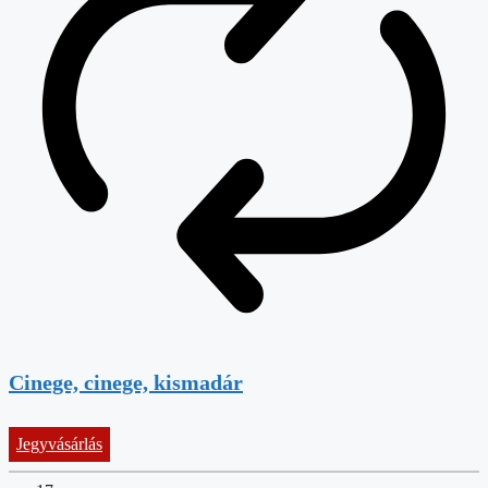
Cinege, cinege, kismadár
Jegyvásárlás