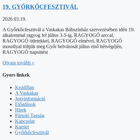
19. GYŐRKŐCFESZTIVÁL
2026.03.19.
A Győrkőcfesztivál a Vaskakas Bábszínház szervezésében idén 19.
alkalommal ragyog fel július 3-5-ig. RAGYOGÓ arccal,
RAGYOGÓ ötletekkel, RAGYOGÓ elmével, RAGYOGÓ
mosollyal töltjük meg Győr belvárosát július első hétvégéjén,
RAGYOGÓ napsütést
Olvass tovább »
Gyors linkek
Kezdőlap
A Vaskakas
Jegyinformáció
Előadások
Hírek
Pártoló Tagság
Kapcsolat
Karrier
Győrkőcfesztivál