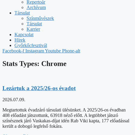
Repertoár
Archívum
Társulat
Színművészek
Társulat
Karrier
Kapcsolat
Hírek
Győrkőcfesztivál
Facebook-f
Instagram
Youtube
Phone-alt
Stats Types: Chrome
Lezártuk a 2025/26-os évadot
2026.07.09.
Megtartottuk évadzáró társulati ülésünket. A 2025/26-os évadban
408 előadást játszottunk, 63918 néző előtt. A legtöbbet játszó
színésznek járó Vaskakas-díjat idén Rab Viki kapta, 177 előadással
került a dobogó legfelső fokára.