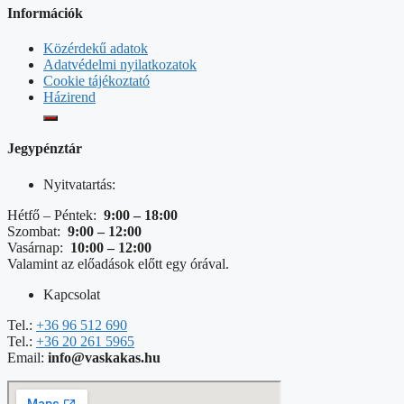
Információk
Közérdekű adatok
Adatvédelmi nyilatkozatok
Cookie tájékoztató
Házirend
Jegypénztár
Nyitvatartás:
Hétfő – Péntek:
9:00 – 18:00
Szombat:
9:00 – 12:00
Vasárnap:
10:00 – 12:00
Valamint az előadások előtt egy órával.
Kapcsolat
Tel.:
+36 96 512 690
Tel.:
+36 20 261 5965
Email:
info@vaskakas.hu