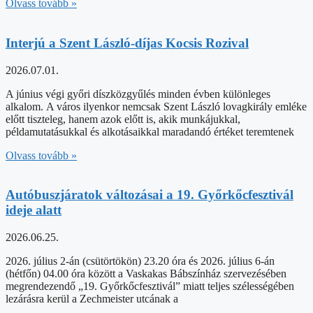
Olvass tovább »
Interjú a Szent László-díjas Kocsis Rozival
2026.07.01.
A június végi győri díszközgyűlés minden évben különleges
alkalom. A város ilyenkor nemcsak Szent László lovagkirály emléke
előtt tiszteleg, hanem azok előtt is, akik munkájukkal,
példamutatásukkal és alkotásaikkal maradandó értéket teremtenek
Olvass tovább »
Autóbuszjáratok változásai a 19. Győrkőcfesztivál
ideje alatt
2026.06.25.
2026. július 2-án (csütörtökön) 23.20 óra és 2026. július 6-án
(hétfőn) 04.00 óra között a Vaskakas Bábszínház szervezésében
megrendezendő „19. Győrkőcfesztivál” miatt teljes szélességében
lezárásra kerül a Zechmeister utcának a