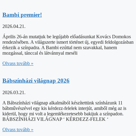
Bambi premier!
2026.04.21.
Április 26-án mutatjuk be legújabb előadásunkat Kovács Domokos
rendezésében. A világszerte ismert történet új, egyedi feldolgozásban
érkezik a színpadra. A Bambi ezúttal nem szavakkal, hanem
mozgással, tánccal és látvánnyal meséli
Olvass tovább »
Bábszínházi világnap 2026
2026.03.21.
A Bábszínházi világnap alkalmából készítettünk színházunk 11
bábművészével egy kis kérdezz-felelek interjút, amiből még az is
kiderül, hogy mi volt a legemlékezetesebb bakijuk a színpadon.
BÁBSZÍNHÁZI VILÁGNAP ‘ KÉRDEZZ-FELEK ‘
Olvass tovább »