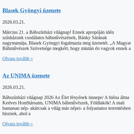
Blasek Gyöngyi üzenete
2026.03.21.
Március 21. a Bábszínházi világnap! Ennek apropóján idén
színházunk csodálatos bábművészének, Bánky Sárának
nagymamája, Blasek Gyöngyi fogalmazta meg üzenetét. „A Magyar
Bábművészek Szövetsége megkért, hogy miután én vagyok ennek a
Olvass tovább »
Az UNIMA üzenete
2026.03.21.
Bábszínházi világnap 2026 Az Élet fényének ünnepe/ A hiéna álma
Kedves Honfitársaim, UNIMA bábművészek, Földlakók! A mali
bamanan nép- akárcsak a világ más népei- a folyamatos teremtésben
hisznek, ahol a
Olvass tovább »