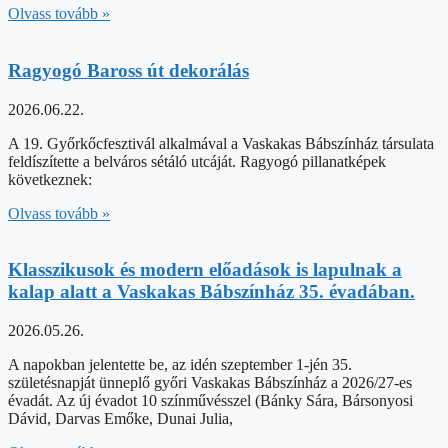
Olvass tovább »
Ragyogó Baross út dekorálás
2026.06.22.
A 19. Győrkőcfesztivál alkalmával a Vaskakas Bábszínház társulata
feldíszítette a belváros sétáló utcáját. Ragyogó pillanatképek
következnek:
Olvass tovább »
Klasszikusok és modern előadások is lapulnak a
kalap alatt a Vaskakas Bábszínház 35. évadában.
2026.05.26.
A napokban jelentette be, az idén szeptember 1-jén 35.
születésnapját ünneplő győri Vaskakas Bábszínház a 2026/27-es
évadát. Az új évadot 10 színművésszel (Bánky Sára, Bársonyosi
Dávid, Darvas Emőke, Dunai Julia,