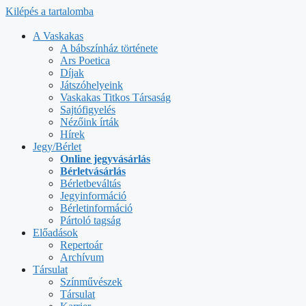
Kilépés a tartalomba
A Vaskakas
A bábszínház története
Ars Poetica
Díjak
Játszóhelyeink
Vaskakas Titkos Társaság
Sajtófigyelés
Nézőink írták
Hírek
Jegy/Bérlet
Online jegyvásárlás
Bérletvásárlás
Bérletbeváltás
Jegyinformáció
Bérletinformáció
Pártoló tagság
Előadások
Repertoár
Archívum
Társulat
Színművészek
Társulat