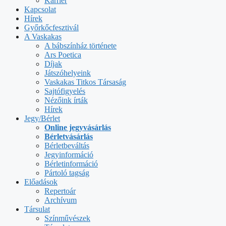
Karrier
Kapcsolat
Hírek
Győrkőcfesztivál
A Vaskakas
A bábszínház története
Ars Poetica
Díjak
Játszóhelyeink
Vaskakas Titkos Társaság
Sajtófigyelés
Nézőink írták
Hírek
Jegy/Bérlet
Online jegyvásárlás
Bérletvásárlás
Bérletbeváltás
Jegyinformáció
Bérletinformáció
Pártoló tagság
Előadások
Repertoár
Archívum
Társulat
Színművészek