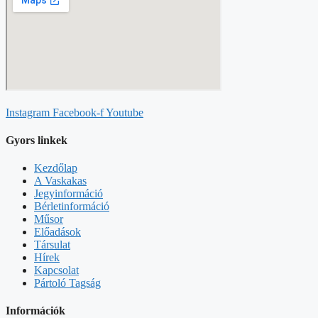
Instagram
Facebook-f
Youtube
Gyors linkek
Kezdőlap
A Vaskakas
Jegyinformáció
Bérletinformáció
Műsor
Előadások
Társulat
Hírek
Kapcsolat
Pártoló Tagság
Információk