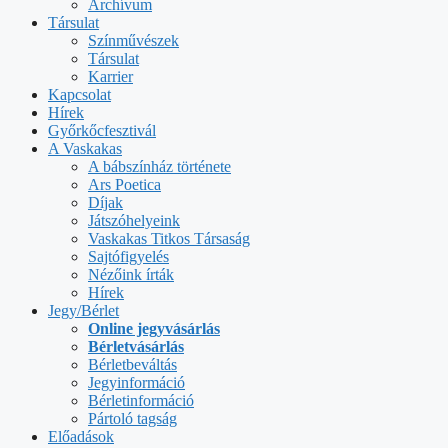
Archívum
Társulat
Színművészek
Társulat
Karrier
Kapcsolat
Hírek
Győrkőcfesztivál
A Vaskakas
A bábszínház története
Ars Poetica
Díjak
Játszóhelyeink
Vaskakas Titkos Társaság
Sajtófigyelés
Nézőink írták
Hírek
Jegy/Bérlet
Online jegyvásárlás
Bérletvásárlás
Bérletbeváltás
Jegyinformáció
Bérletinformáció
Pártoló tagság
Előadások