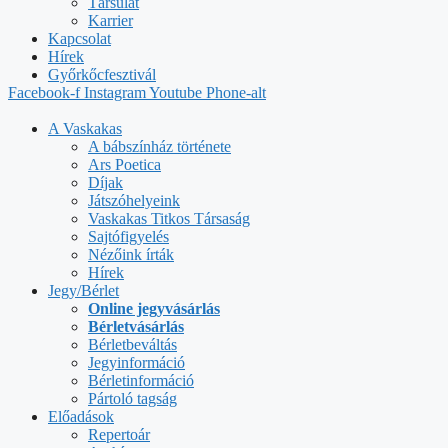
Társulat
Karrier
Kapcsolat
Hírek
Győrkőcfesztivál
Facebook-f
Instagram
Youtube
Phone-alt
A Vaskakas
A bábszínház története
Ars Poetica
Díjak
Játszóhelyeink
Vaskakas Titkos Társaság
Sajtófigyelés
Nézőink írták
Hírek
Jegy/Bérlet
Online jegyvásárlás
Bérletvásárlás
Bérletbeváltás
Jegyinformáció
Bérletinformáció
Pártoló tagság
Előadások
Repertoár