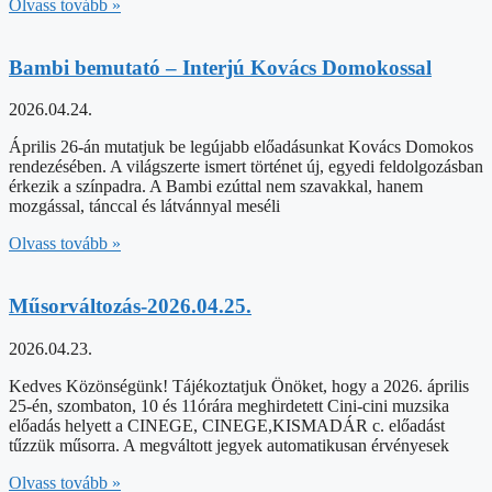
Olvass tovább »
Bambi bemutató – Interjú Kovács Domokossal
2026.04.24.
Április 26-án mutatjuk be legújabb előadásunkat Kovács Domokos
rendezésében. A világszerte ismert történet új, egyedi feldolgozásban
érkezik a színpadra. A Bambi ezúttal nem szavakkal, hanem
mozgással, tánccal és látvánnyal meséli
Olvass tovább »
Műsorváltozás-2026.04.25.
2026.04.23.
Kedves Közönségünk! Tájékoztatjuk Önöket, hogy a 2026. április
25-én, szombaton, 10 és 11órára meghirdetett Cini-cini muzsika
előadás helyett a CINEGE, CINEGE,KISMADÁR c. előadást
tűzzük műsorra. A megváltott jegyek automatikusan érvényesek
Olvass tovább »