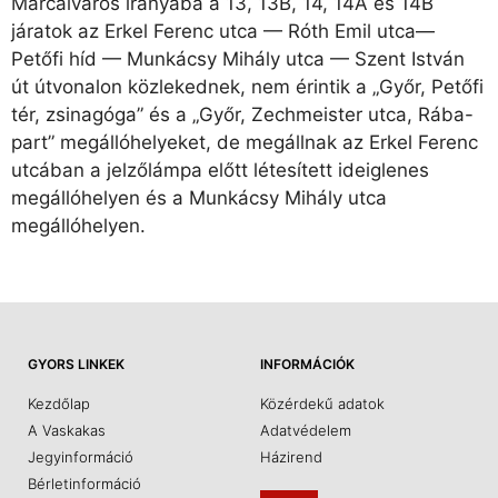
Marcalváros irányába a 13, 13B, 14, 14A és 14B
járatok az Erkel Ferenc utca — Róth Emil utca—
Petőfi híd — Munkácsy Mihály utca — Szent István
út útvonalon közlekednek, nem érintik a „Győr, Petőfi
tér, zsinagóga” és a „Győr, Zechmeister utca, Rába-
part” megállóhelyeket, de megállnak az Erkel Ferenc
utcában a jelzőlámpa előtt létesített ideiglenes
megállóhelyen és a Munkácsy Mihály utca
megállóhelyen.
GYORS LINKEK
INFORMÁCIÓK
Kezdőlap
Közérdekű adatok
A Vaskakas
Adatvédelem
Jegyinformáció
Házirend
Bérletinformáció