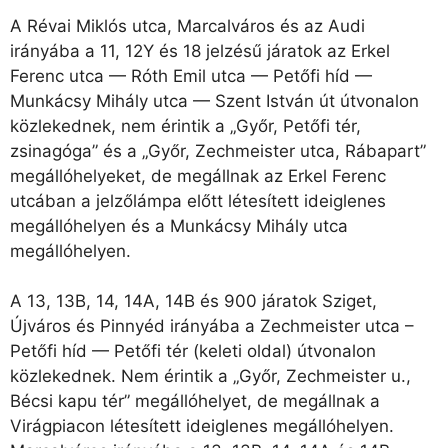
A Révai Miklós utca, Marcalváros és az Audi
irányába a 11, 12Y és 18 jelzésű járatok az Erkel
Ferenc utca — Róth Emil utca — Petőfi híd —
Munkácsy Mihály utca — Szent István út útvonalon
közlekednek, nem érintik a „Győr, Petőfi tér,
zsinagóga” és a „Győr, Zechmeister utca, Rábapart”
megállóhelyeket, de megállnak az Erkel Ferenc
utcában a jelzőlámpa előtt létesített ideiglenes
megállóhelyen és a Munkácsy Mihály utca
megállóhelyen.
A 13, 13B, 14, 14A, 14B és 900 járatok Sziget,
Újváros és Pinnyéd irányába a Zechmeister utca –
Petőfi híd — Petőfi tér (keleti oldal) útvonalon
közlekednek. Nem érintik a „Győr, Zechmeister u.,
Bécsi kapu tér” megállóhelyet, de megállnak a
Virágpiacon létesített ideiglenes megállóhelyen.