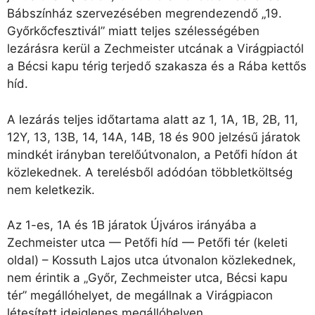
Bábszínház szervezésében megrendezendő „19.
Győrkőcfesztivál” miatt teljes szélességében
lezárásra kerül a Zechmeister utcának a Virágpiactól
a Bécsi kapu térig terjedő szakasza és a Rába kettős
híd.
A lezárás teljes időtartama alatt az 1, 1A, 1B, 2B, 11,
12Y, 13, 13B, 14, 14A, 14B, 18 és 900 jelzésű járatok
mindkét irányban terelőútvonalon, a Petőfi hídon át
közlekednek. A terelésből adódóan többletköltség
nem keletkezik.
Az 1-es, 1A és 1B járatok Újváros irányába a
Zechmeister utca — Petőfi híd — Petőfi tér (keleti
oldal) – Kossuth Lajos utca útvonalon közlekednek,
nem érintik a „Győr, Zechmeister utca, Bécsi kapu
tér” megállóhelyet, de megállnak a Virágpiacon
létesített ideiglenes megállóhelyen.