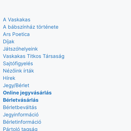
A Vaskakas
A bábszínház története
Ars Poetica
Díjak
Játszóhelyeink
Vaskakas Titkos Társaság
Sajtófigyelés
Nézőink írták
Hírek
Jegy/Bérlet
Online jegyvásárlás
Bérletvásárlás
Bérletbeváltás
Jegyinformáció
Bérletinformáció
Pártoló tagság