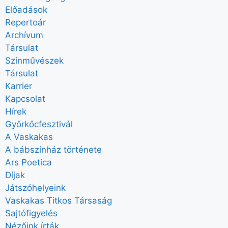
Előadások
Repertoár
Archívum
Társulat
Színművészek
Társulat
Karrier
Kapcsolat
Hírek
Győrkőcfesztivál
A Vaskakas
A bábszínház története
Ars Poetica
Díjak
Játszóhelyeink
Vaskakas Titkos Társaság
Sajtófigyelés
Nézőink írták