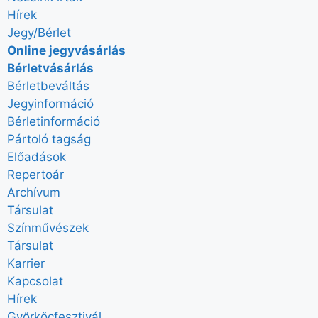
Hírek
Jegy/Bérlet
Online jegyvásárlás
Bérletvásárlás
Bérletbeváltás
Jegyinformáció
Bérletinformáció
Pártoló tagság
Előadások
Repertoár
Archívum
Társulat
Színművészek
Társulat
Karrier
Kapcsolat
Hírek
Győrkőcfesztivál