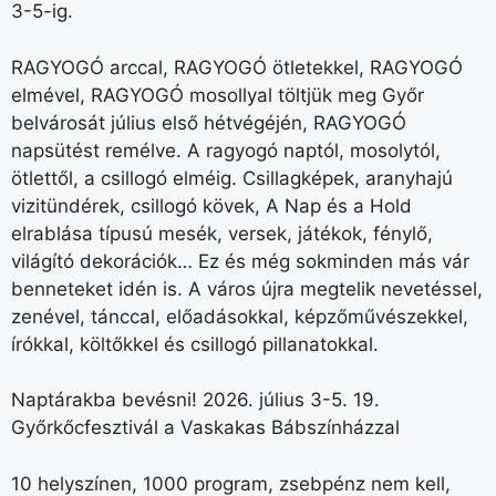
3-5-ig.
RAGYOGÓ arccal, RAGYOGÓ ötletekkel, RAGYOGÓ
elmével, RAGYOGÓ mosollyal töltjük meg Győr
belvárosát július első hétvégéjén, RAGYOGÓ
napsütést remélve. A ragyogó naptól, mosolytól,
ötlettől, a csillogó elméig. Csillagképek, aranyhajú
vizitündérek, csillogó kövek, A Nap és a Hold
elrablása típusú mesék, versek, játékok, fénylő,
világító dekorációk… Ez és még sokminden más vár
benneteket idén is. A város újra megtelik nevetéssel,
zenével, tánccal, előadásokkal, képzőművészekkel,
írókkal, költőkkel és csillogó pillanatokkal.
Naptárakba bevésni! 2026. július 3-5. 19.
Győrkőcfesztivál a Vaskakas Bábszínházzal
10 helyszínen, 1000 program, zsebpénz nem kell,