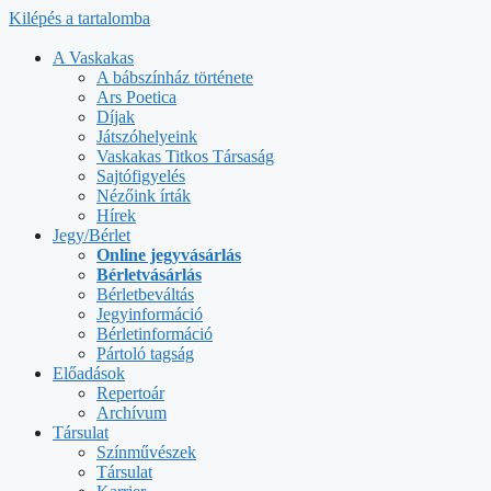
Kilépés a tartalomba
A Vaskakas
A bábszínház története
Ars Poetica
Díjak
Játszóhelyeink
Vaskakas Titkos Társaság
Sajtófigyelés
Nézőink írták
Hírek
Jegy/Bérlet
Online jegyvásárlás
Bérletvásárlás
Bérletbeváltás
Jegyinformáció
Bérletinformáció
Pártoló tagság
Előadások
Repertoár
Archívum
Társulat
Színművészek
Társulat