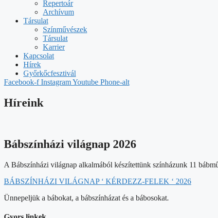
Repertoár
Archívum
Társulat
Színművészek
Társulat
Karrier
Kapcsolat
Hírek
Győrkőcfesztivál
Facebook-f
Instagram
Youtube
Phone-alt
Híreink
Bábszínházi világnap 2026
A Bábszínházi világnap alkalmából készítettünk színházunk 11 bábművé
BÁBSZÍNHÁZI VILÁGNAP ‘ KÉRDEZZ-FELEK ‘ 2026
Ünnepeljük a bábokat, a bábszínházat és a bábosokat.
Gyors linkek