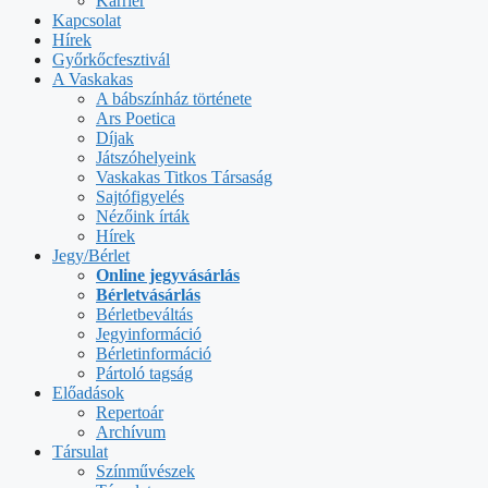
Karrier
Kapcsolat
Hírek
Győrkőcfesztivál
A Vaskakas
A bábszínház története
Ars Poetica
Díjak
Játszóhelyeink
Vaskakas Titkos Társaság
Sajtófigyelés
Nézőink írták
Hírek
Jegy/Bérlet
Online jegyvásárlás
Bérletvásárlás
Bérletbeváltás
Jegyinformáció
Bérletinformáció
Pártoló tagság
Előadások
Repertoár
Archívum
Társulat
Színművészek