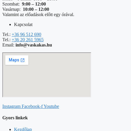
Szombat:
9:00 – 12:00
Vasárnap:
10:00 – 12:00
Valamint az előadások előtt egy órával.
Kapcsolat
Tel.:
+36 96 512 690
Tel.:
+36 20 261 5965
Email:
info@vaskakas.hu
Instagram
Facebook-f
Youtube
Gyors linkek
Kezdőlap