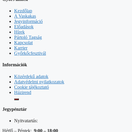
Kezdőlap
A Vaskakas
Jegyinformáció
Előadások
Hírek
Pártoló Tagság
Kapcsolat
Karrier
Győrkőcfesztivál
Információk
Közérdekű adatok
Adatvédelmi nyilatkozatok
Cookie tájékoztató
Házirend
Jegypénztár
Nyitvatartás:
Hétfő – Péntek:
9:00 – 18:00