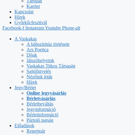
Társulat
Karrier
Kapcsolat
Hírek
Győrkőcfesztivál
Facebook-f
Instagram
Youtube
Phone-alt
A Vaskakas
A bábszínház története
Ars Poetica
Díjak
Játszóhelyeink
Vaskakas Titkos Társaság
Sajtófigyelés
Nézőink írták
Hírek
Jegy/Bérlet
Online jegyvásárlás
Bérletvásárlás
Bérletbeváltás
Jegyinformáció
Bérletinformáció
Pártoló tagság
Előadások
Repertoár