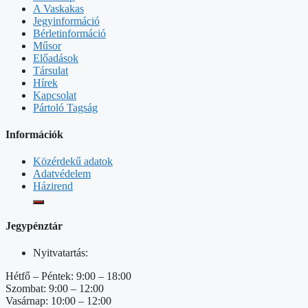
A Vaskakas
Jegyinformáció
Bérletinformáció
Műsor
Előadások
Társulat
Hírek
Kapcsolat
Pártoló Tagság
Információk
Közérdekű adatok
Adatvédelem
Házirend
Jegypénztár
Nyitvatartás:
Hétfő – Péntek: 9:00 – 18:00
Szombat: 9:00 – 12:00
Vasárnap: 10:00 – 12:00