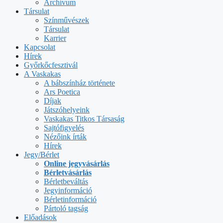
Archívum
Társulat
Színművészek
Társulat
Karrier
Kapcsolat
Hírek
Győrkőcfesztivál
A Vaskakas
A bábszínház története
Ars Poetica
Díjak
Játszóhelyeink
Vaskakas Titkos Társaság
Sajtófigyelés
Nézőink írták
Hírek
Jegy/Bérlet
Online jegyvásárlás
Bérletvásárlás
Bérletbeváltás
Jegyinformáció
Bérletinformáció
Pártoló tagság
Előadások