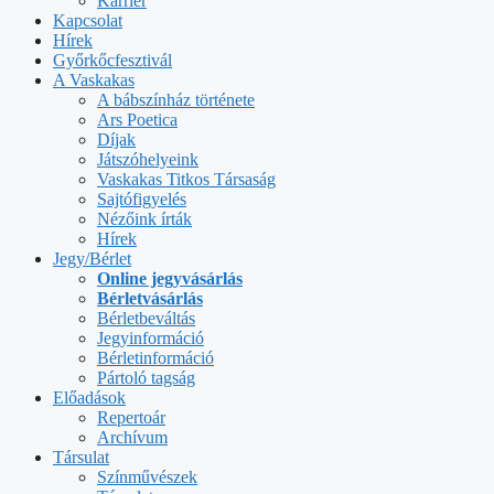
Karrier
Kapcsolat
Hírek
Győrkőcfesztivál
A Vaskakas
A bábszínház története
Ars Poetica
Díjak
Játszóhelyeink
Vaskakas Titkos Társaság
Sajtófigyelés
Nézőink írták
Hírek
Jegy/Bérlet
Online jegyvásárlás
Bérletvásárlás
Bérletbeváltás
Jegyinformáció
Bérletinformáció
Pártoló tagság
Előadások
Repertoár
Archívum
Társulat
Színművészek