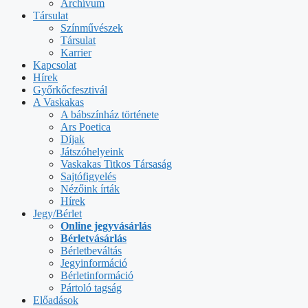
Archívum
Társulat
Színművészek
Társulat
Karrier
Kapcsolat
Hírek
Győrkőcfesztivál
A Vaskakas
A bábszínház története
Ars Poetica
Díjak
Játszóhelyeink
Vaskakas Titkos Társaság
Sajtófigyelés
Nézőink írták
Hírek
Jegy/Bérlet
Online jegyvásárlás
Bérletvásárlás
Bérletbeváltás
Jegyinformáció
Bérletinformáció
Pártoló tagság
Előadások