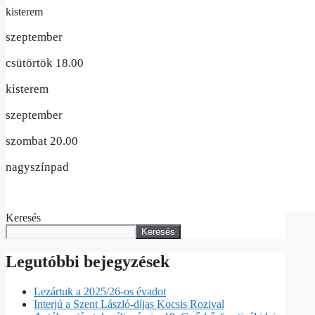
kisterem
szeptember
csütörtök 18.00
kisterem
szeptember
szombat 20.00
nagyszínpad
Keresés
Keresés
Legutóbbi bejegyzések
Lezártuk a 2025/26-os évadot
Interjú a Szent László-díjas Kocsis Rozival