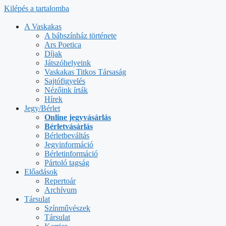
Kilépés a tartalomba
A Vaskakas
A bábszínház története
Ars Poetica
Díjak
Játszóhelyeink
Vaskakas Titkos Társaság
Sajtófigyelés
Nézőink írták
Hírek
Jegy/Bérlet
Online jegyvásárlás
Bérletvásárlás
Bérletbeváltás
Jegyinformáció
Bérletinformáció
Pártoló tagság
Előadások
Repertoár
Archívum
Társulat
Színművészek
Társulat