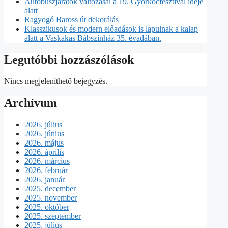
Autóbuszjáratok változásai a 19. Győrkőcfesztivál ideje
alatt
Ragyogó Baross út dekorálás
Klasszikusok és modern előadások is lapulnak a kalap
alatt a Vaskakas Bábszínház 35. évadában.
Legutóbbi hozzászólások
Nincs megjeleníthető bejegyzés.
Archívum
2026. július
2026. június
2026. május
2026. április
2026. március
2026. február
2026. január
2025. december
2025. november
2025. október
2025. szeptember
2025. július