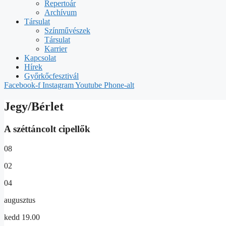
Repertoár
Archívum
Társulat
Színművészek
Társulat
Karrier
Kapcsolat
Hírek
Győrkőcfesztivál
Facebook-f
Instagram
Youtube
Phone-alt
Jegy/Bérlet
A széttáncolt cipellők
08
02
04
augusztus
kedd 19.00