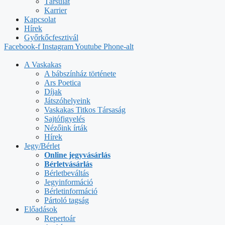
Társulat
Karrier
Kapcsolat
Hírek
Győrkőcfesztivál
Facebook-f
Instagram
Youtube
Phone-alt
A Vaskakas
A bábszínház története
Ars Poetica
Díjak
Játszóhelyeink
Vaskakas Titkos Társaság
Sajtófigyelés
Nézőink írták
Hírek
Jegy/Bérlet
Online jegyvásárlás
Bérletvásárlás
Bérletbeváltás
Jegyinformáció
Bérletinformáció
Pártoló tagság
Előadások
Repertoár