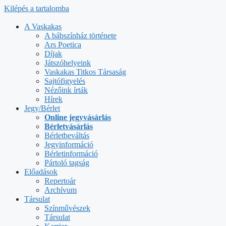
Kilépés a tartalomba
A Vaskakas
A bábszínház története
Ars Poetica
Díjak
Játszóhelyeink
Vaskakas Titkos Társaság
Sajtófigyelés
Nézőink írták
Hírek
Jegy/Bérlet
Online jegyvásárlás
Bérletvásárlás
Bérletbeváltás
Jegyinformáció
Bérletinformáció
Pártoló tagság
Előadások
Repertoár
Archívum
Társulat
Színművészek
Társulat