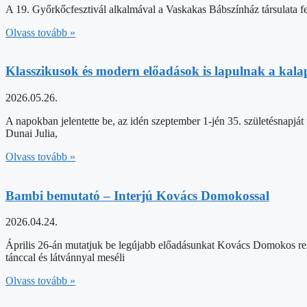
A 19. Győrkőcfesztivál alkalmával a Vaskakas Bábszínház társulata fel
Olvass tovább »
Klasszikusok és modern előadások is lapulnak a kala
2026.05.26.
A napokban jelentette be, az idén szeptember 1-jén 35. születésnap
Dunai Julia,
Olvass tovább »
Bambi bemutató – Interjú Kovács Domokossal
2026.04.24.
Április 26-án mutatjuk be legújabb előadásunkat Kovács Domokos rend
tánccal és látvánnyal meséli
Olvass tovább »