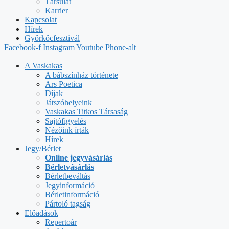
Társulat
Karrier
Kapcsolat
Hírek
Győrkőcfesztivál
Facebook-f
Instagram
Youtube
Phone-alt
A Vaskakas
A bábszínház története
Ars Poetica
Díjak
Játszóhelyeink
Vaskakas Titkos Társaság
Sajtófigyelés
Nézőink írták
Hírek
Jegy/Bérlet
Online jegyvásárlás
Bérletvásárlás
Bérletbeváltás
Jegyinformáció
Bérletinformáció
Pártoló tagság
Előadások
Repertoár