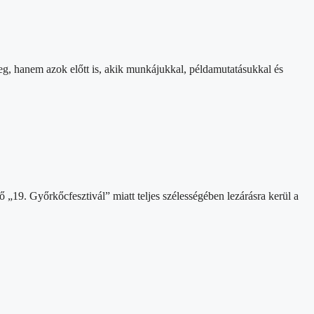
eg, hanem azok előtt is, akik munkájukkal, példamutatásukkal és
„19. Győrkőcfesztivál” miatt teljes szélességében lezárásra kerül a