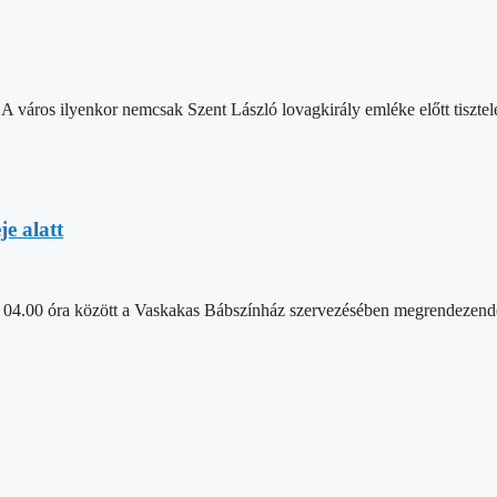
 város ilyenkor nemcsak Szent László lovagkirály emléke előtt tisztel
e alatt
őn) 04.00 óra között a Vaskakas Bábszínház szervezésében megrendezendő 