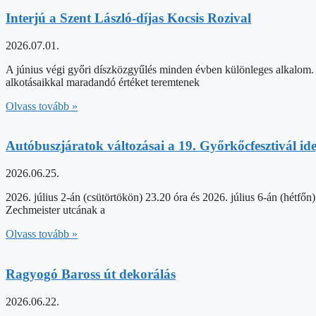
Interjú a Szent László-díjas Kocsis Rozival
2026.07.01.
A június végi győri díszközgyűlés minden évben különleges alkalom. A
alkotásaikkal maradandó értéket teremtenek
Olvass tovább »
Autóbuszjáratok változásai a 19. Győrkőcfesztivál idej
2026.06.25.
2026. július 2-án (csütörtökön) 23.20 óra és 2026. július 6-án (hétf
Zechmeister utcának a
Olvass tovább »
Ragyogó Baross út dekorálás
2026.06.22.