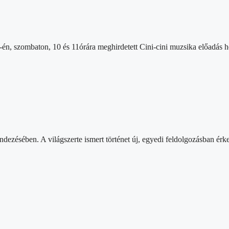
5-én, szombaton, 10 és 11órára meghirdetett Cini-cini muzsika elő
ezésében. A világszerte ismert történet új, egyedi feldolgozásban ér