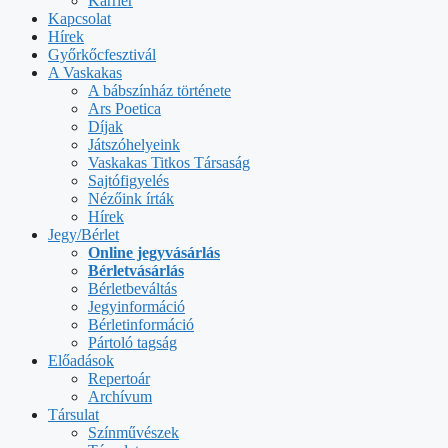
Karrier
Kapcsolat
Hírek
Győrkőcfesztivál
A Vaskakas
A bábszínház története
Ars Poetica
Díjak
Játszóhelyeink
Vaskakas Titkos Társaság
Sajtófigyelés
Nézőink írták
Hírek
Jegy/Bérlet
Online jegyvásárlás
Bérletvásárlás
Bérletbeváltás
Jegyinformáció
Bérletinformáció
Pártoló tagság
Előadások
Repertoár
Archívum
Társulat
Színművészek