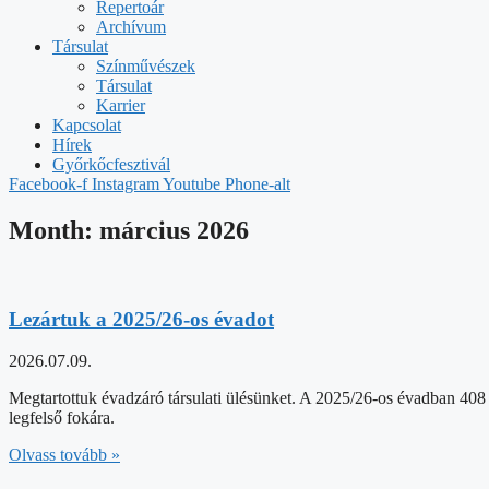
Repertoár
Archívum
Társulat
Színművészek
Társulat
Karrier
Kapcsolat
Hírek
Győrkőcfesztivál
Facebook-f
Instagram
Youtube
Phone-alt
Month: március 2026
Lezártuk a 2025/26-os évadot
2026.07.09.
Megtartottuk évadzáró társulati ülésünket. A 2025/26-os évadban 408 e
legfelső fokára.
Olvass tovább »