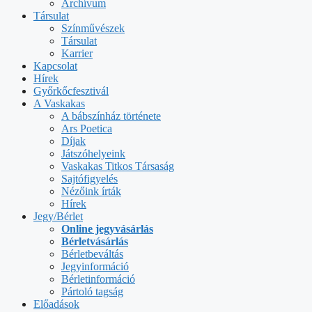
Archívum
Társulat
Színművészek
Társulat
Karrier
Kapcsolat
Hírek
Győrkőcfesztivál
A Vaskakas
A bábszínház története
Ars Poetica
Díjak
Játszóhelyeink
Vaskakas Titkos Társaság
Sajtófigyelés
Nézőink írták
Hírek
Jegy/Bérlet
Online jegyvásárlás
Bérletvásárlás
Bérletbeváltás
Jegyinformáció
Bérletinformáció
Pártoló tagság
Előadások