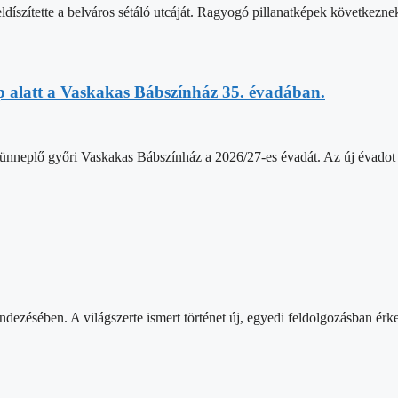
díszítette a belváros sétáló utcáját. Ragyogó pillanatképek következne
p alatt a Vaskakas Bábszínház 35. évadában.
ját ünneplő győri Vaskakas Bábszínház a 2026/27-es évadát. Az új éva
ezésében. A világszerte ismert történet új, egyedi feldolgozásban ér