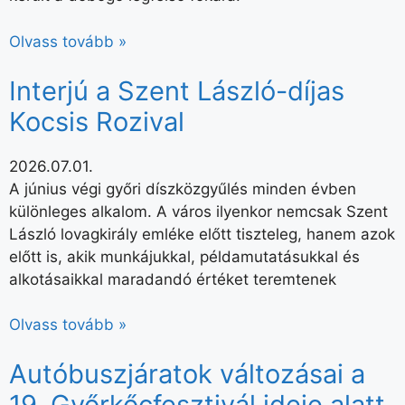
Olvass tovább »
Interjú a Szent László-díjas
Kocsis Rozival
2026.07.01.
A június végi győri díszközgyűlés minden évben
különleges alkalom. A város ilyenkor nemcsak Szent
László lovagkirály emléke előtt tiszteleg, hanem azok
előtt is, akik munkájukkal, példamutatásukkal és
alkotásaikkal maradandó értéket teremtenek
Olvass tovább »
Autóbuszjáratok változásai a
19. Győrkőcfesztivál ideje alatt