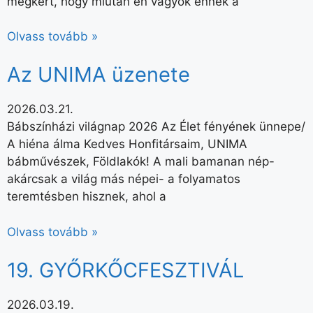
megkért, hogy miután én vagyok ennek a
Olvass tovább »
Az UNIMA üzenete
2026.03.21.
Bábszínházi világnap 2026 Az Élet fényének ünnepe/
A hiéna álma Kedves Honfitársaim, UNIMA
bábművészek, Földlakók! A mali bamanan nép-
akárcsak a világ más népei- a folyamatos
teremtésben hisznek, ahol a
Olvass tovább »
19. GYŐRKŐCFESZTIVÁL
2026.03.19.