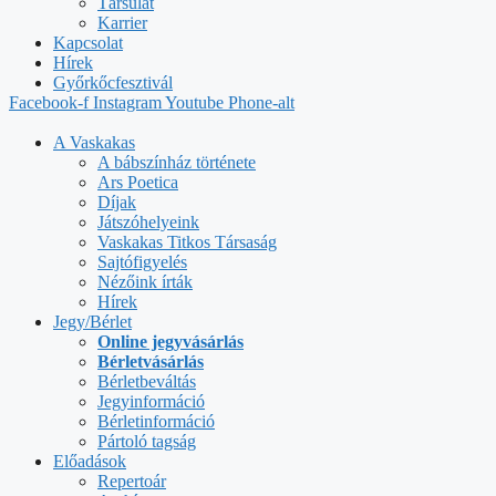
Társulat
Karrier
Kapcsolat
Hírek
Győrkőcfesztivál
Facebook-f
Instagram
Youtube
Phone-alt
A Vaskakas
A bábszínház története
Ars Poetica
Díjak
Játszóhelyeink
Vaskakas Titkos Társaság
Sajtófigyelés
Nézőink írták
Hírek
Jegy/Bérlet
Online jegyvásárlás
Bérletvásárlás
Bérletbeváltás
Jegyinformáció
Bérletinformáció
Pártoló tagság
Előadások
Repertoár