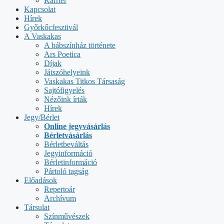
Karrier
Kapcsolat
Hírek
Győrkőcfesztivál
A Vaskakas
A bábszínház története
Ars Poetica
Díjak
Játszóhelyeink
Vaskakas Titkos Társaság
Sajtófigyelés
Nézőink írták
Hírek
Jegy/Bérlet
Online jegyvásárlás
Bérletvásárlás
Bérletbeváltás
Jegyinformáció
Bérletinformáció
Pártoló tagság
Előadások
Repertoár
Archívum
Társulat
Színművészek