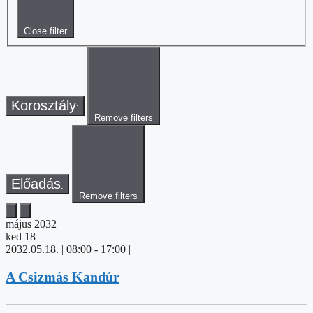
Close filter
Korosztály
:
Remove filters
Előadás
:
Remove filters
május 2032
ked
18
2032.05.18. | 08:00
-
17:00
|
A Csizmás Kandúr