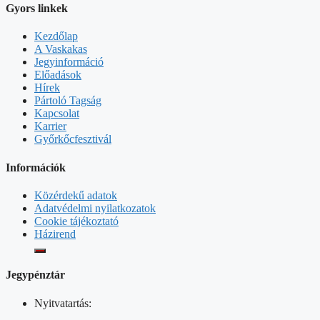
Gyors linkek
Kezdőlap
A Vaskakas
Jegyinformáció
Előadások
Hírek
Pártoló Tagság
Kapcsolat
Karrier
Győrkőcfesztivál
Információk
Közérdekű adatok
Adatvédelmi nyilatkozatok
Cookie tájékoztató
Házirend
Jegypénztár
Nyitvatartás: