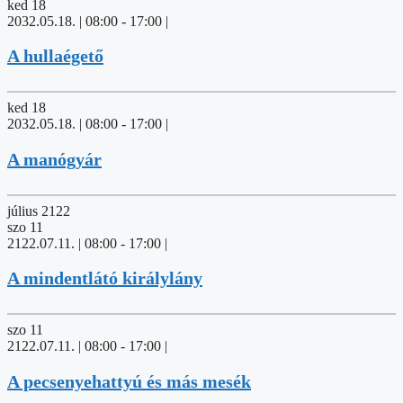
ked
18
2032.05.18. | 08:00
-
17:00
|
A hullaégető
ked
18
2032.05.18. | 08:00
-
17:00
|
A manógyár
július 2122
szo
11
2122.07.11. | 08:00
-
17:00
|
A mindentlátó királylány
szo
11
2122.07.11. | 08:00
-
17:00
|
A pecsenyehattyú és más mesék