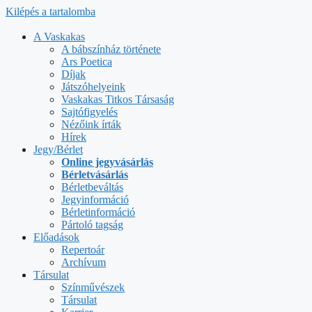
Kilépés a tartalomba
A Vaskakas
A bábszínház története
Ars Poetica
Díjak
Játszóhelyeink
Vaskakas Titkos Társaság
Sajtófigyelés
Nézőink írták
Hírek
Jegy/Bérlet
Online jegyvásárlás
Bérletvásárlás
Bérletbeváltás
Jegyinformáció
Bérletinformáció
Pártoló tagság
Előadások
Repertoár
Archívum
Társulat
Színművészek
Társulat