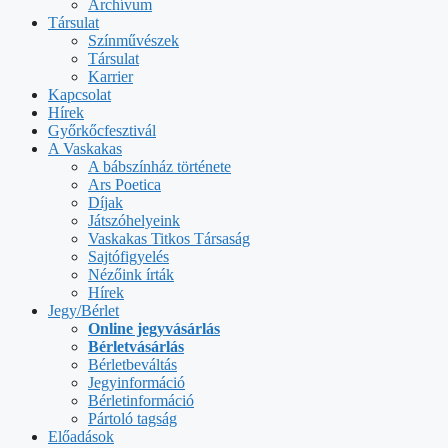
Archívum
Társulat
Színművészek
Társulat
Karrier
Kapcsolat
Hírek
Győrkőcfesztivál
A Vaskakas
A bábszínház története
Ars Poetica
Díjak
Játszóhelyeink
Vaskakas Titkos Társaság
Sajtófigyelés
Nézőink írták
Hírek
Jegy/Bérlet
Online jegyvásárlás
Bérletvásárlás
Bérletbeváltás
Jegyinformáció
Bérletinformáció
Pártoló tagság
Előadások