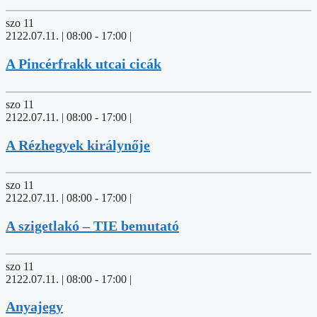
szo
11
2122.07.11. | 08:00
-
17:00
|
A Pincérfrakk utcai cicák
szo
11
2122.07.11. | 08:00
-
17:00
|
A Rézhegyek királynője
szo
11
2122.07.11. | 08:00
-
17:00
|
A szigetlakó – TIE bemutató
szo
11
2122.07.11. | 08:00
-
17:00
|
Anyajegy