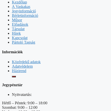
Kezdőlap
A Vaskakas
Jegyinformáció
Bérletinformáció
Műsor
Előadások
Társulat
Hírek
Kapcsolat
Pártoló Tagság
Információk
Közérdekű adatok
Adatvédelem
Házirend
Jegypénztár
Nyitvatartás:
Hétfő – Péntek: 9:00 – 18:00
Szombat: 9:00 – 12:00