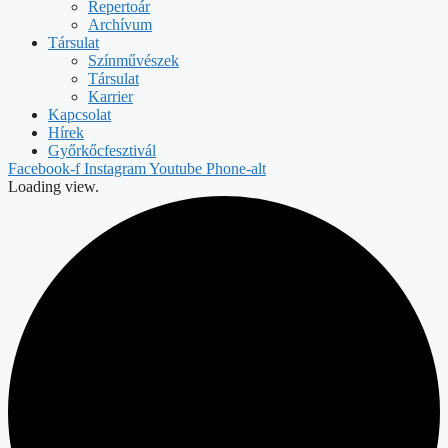
Repertoár
Archívum
Társulat
Színművészek
Társulat
Karrier
Kapcsolat
Hírek
Győrkőcfesztivál
Facebook-f
Instagram
Youtube
Phone-alt
Loading view.