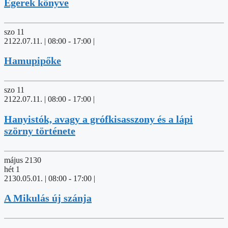
Egerek könyve
szo
11
2122.07.11. | 08:00
-
17:00
|
Hamupipőke
szo
11
2122.07.11. | 08:00
-
17:00
|
Hanyistók, avagy a grófkisasszony és a lápi
szörny története
május 2130
hét
1
2130.05.01. | 08:00
-
17:00
|
A Mikulás új szánja