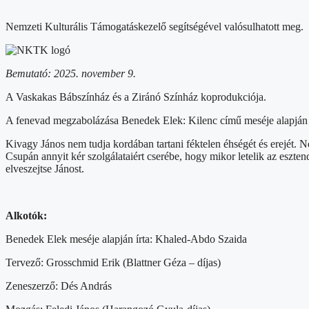
Nemzeti Kulturális Támogatáskezelő segítségével valósulhatott meg.
Bemutató: 2025. november 9.
A Vaskakas Bábszínház és a Ziránó Színház koprodukciója.
A fenevad megzabolázása Benedek Elek: Kilenc című meséje alapján
Kivagy János nem tudja kordában tartani féktelen éhségét és erejét. N
Csupán annyit kér szolgálataiért cserébe, hogy mikor letelik az eszten
elveszejtse Jánost.
Alkotók:
Benedek Elek meséje alapján írta: Khaled-Abdo Szaida
Tervező: Grosschmid Erik (Blattner Géza – díjas)
Zeneszerző: Dés András