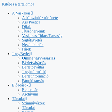
Kilépés a tartalomba
A Vaskakas
A bábszínház története
Ars Poetica
Díjak
Játszóhelyeink
Vaskakas Titkos Társaság
Sajtófigyelés
Nézőink írták
Hírek
Jegy/Bérlet
Online jegyvásárlás
Bérletvásárlás
Bérletbeváltás
Jegyinformáció
Bérletinformáció
Pártoló tagság
Előadások
Repertoár
Archívum
Társulat
Színművészek
Társulat