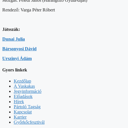
Mozgás: Feledi János (Harangozó Gyula-díjas)
Rendező: Varga Péter Róbert
Játsszák:
Dunai Julia
Bársonyosi Dávid
Urszinyi Ádám
Gyors linkek
Kezdőlap
A Vaskakas
Jegyinformáció
Előadások
Hírek
Pártoló Tagság
Kapcsolat
Karrier
Győrkőcfesztivál