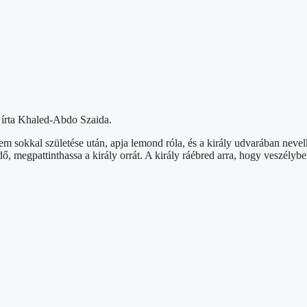
 írta Khaled-Abdo Szaida.
em sokkal születése után, apja lemond róla, és a király udvarában neve
dő, megpattinthassa a király orrát. A király ráébred arra, hogy veszélyb