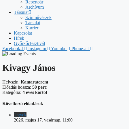
Repertoár
Archívum
Társulat
Színművészek
Társulat
Karrier
Kapcsolat
Hírek
Győrkőcfesztivál
Facebook-f
Instagram
Youtube
Phone-alt
Kivagy János
Helyszín:
Kamaraterem
Előadás hossza:
50 perc
Kategória:
4 éves kortól
Következő előadások
Jegyek
2026. május 17. vasárnap, 11:00