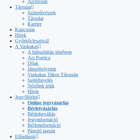
Archívum
Társulat
Színművészek
Társulat
Karrier
Kapcsolat
Hírek
Győrkőcfesztivál
A Vaskakas
A bábszínház története
Ars Poetica
Díjak
Játszóhelyeink
Vaskakas Titkos Társaság
Sajtófigyelés
Nézőink írták
Hírek
Jegy/Bérlet
Online jegyvásárlás
Bérletvásárlás
Bérletbeváltás
Jegyinformáció
Bérletinformáció
Pártoló tagság
Előadások