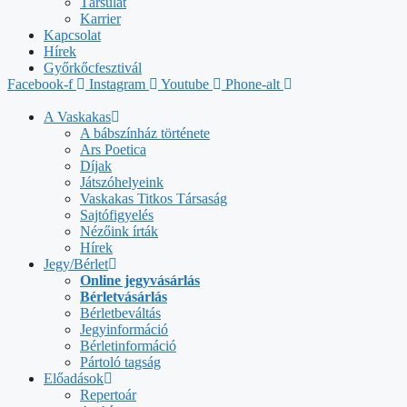
Társulat
Karrier
Kapcsolat
Hírek
Győrkőcfesztivál
Facebook-f
Instagram
Youtube
Phone-alt
A Vaskakas
A bábszínház története
Ars Poetica
Díjak
Játszóhelyeink
Vaskakas Titkos Társaság
Sajtófigyelés
Nézőink írták
Hírek
Jegy/Bérlet
Online jegyvásárlás
Bérletvásárlás
Bérletbeváltás
Jegyinformáció
Bérletinformáció
Pártoló tagság
Előadások
Repertoár