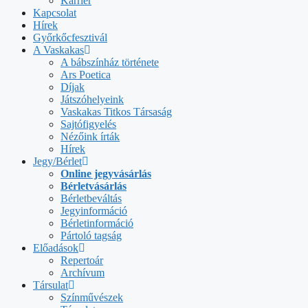
Karrier
Kapcsolat
Hírek
Győrkőcfesztivál
A Vaskakas
A bábszínház története
Ars Poetica
Díjak
Játszóhelyeink
Vaskakas Titkos Társaság
Sajtófigyelés
Nézőink írták
Hírek
Jegy/Bérlet
Online jegyvásárlás
Bérletvásárlás
Bérletbeváltás
Jegyinformáció
Bérletinformáció
Pártoló tagság
Előadások
Repertoár
Archívum
Társulat
Színművészek