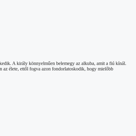
lkedik. A király könnyelműen belemegy az alkuba, amit a fiú kínál.
en az élete, ettől fogva azon fondorlatoskodik, hogy mielőbb