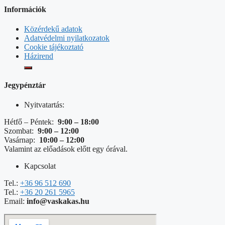
Információk
Közérdekű adatok
Adatvédelmi nyilatkozatok
Cookie tájékoztató
Házirend
Jegypénztár
Nyitvatartás:
Hétfő – Péntek:
9:00 – 18:00
Szombat:
9:00 – 12:00
Vasárnap:
10:00 – 12:00
Valamint az előadások előtt egy órával.
Kapcsolat
Tel.:
+36 96 512 690
Tel.:
+36 20 261 5965
Email:
info@vaskakas.hu