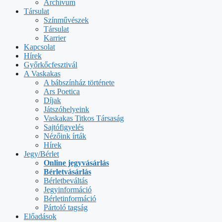
Archívum
Társulat
Színművészek
Társulat
Karrier
Kapcsolat
Hírek
Győrkőcfesztivál
A Vaskakas
A bábszínház története
Ars Poetica
Díjak
Játszóhelyeink
Vaskakas Titkos Társaság
Sajtófigyelés
Nézőink írták
Hírek
Jegy/Bérlet
Online jegyvásárlás
Bérletvásárlás
Bérletbeváltás
Jegyinformáció
Bérletinformáció
Pártoló tagság
Előadások