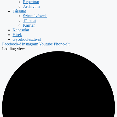
Repertoár
Archívum
Társulat
Színművészek
Társulat
Karrier
Kapcsolat
Hírek
Győrkőcfesztivál
Facebook-f
Instagram
Youtube
Phone-alt
Loading view.