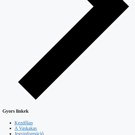
Gyors linkek
Kezdőlap
A Vaskakas
Jegyinformáció