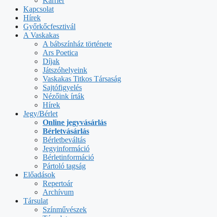
Karrier
Kapcsolat
Hírek
Győrkőcfesztivál
A Vaskakas
A bábszínház története
Ars Poetica
Díjak
Játszóhelyeink
Vaskakas Titkos Társaság
Sajtófigyelés
Nézőink írták
Hírek
Jegy/Bérlet
Online jegyvásárlás
Bérletvásárlás
Bérletbeváltás
Jegyinformáció
Bérletinformáció
Pártoló tagság
Előadások
Repertoár
Archívum
Társulat
Színművészek