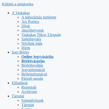
Kilépés a tartalomba
A Vaskakas
A bábszínház története
Ars Poetica
Díjak
Játszóhelyeink
Vaskakas Titkos Társaság
Sajtófigyelés
Nézőink írták
Hírek
Jegy/Bérlet
Online jegyvásárlás
Bérletvásárlás
Bérletbeváltás
Jegyinformáció
Bérletinformáció
Pártoló tagság
Előadások
Repertoár
Archívum
Társulat
Színművészek
Társulat