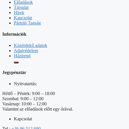
Előadások
Társulat
Hírek
Kapcsolat
Pártoló Tagság
Információk
Közérdekű adatok
Adatvédelem
Házirend
Jegypénztár
Nyitvatartás:
Hétfő – Péntek: 9:00 – 18:00
Szombat: 9:00 – 12:00
Vasárnap: 10:00 – 12:00
Valamint az előadások előtt egy órával.
Kapcsolat
Tel.:
+36 96 512 690