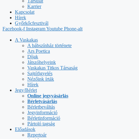
Társulat
Karrier
Kapcsolat
Hírek
Győrkőcfesztivál
Facebook-f
Instagram
Youtube
Phone-alt
A Vaskakas
A bábszínház története
Ars Poetica
Díjak
Játszóhelyeink
Vaskakas Titkos Társaság
Sajtófigyelés
Nézőink írták
Hírek
Jegy/Bérlet
Online jegyvásárlás
Bérletvásárlás
Bérletbeváltás
Jegyinformáció
Bérletinformáció
Pártoló tagság
Előadások
Repertoár