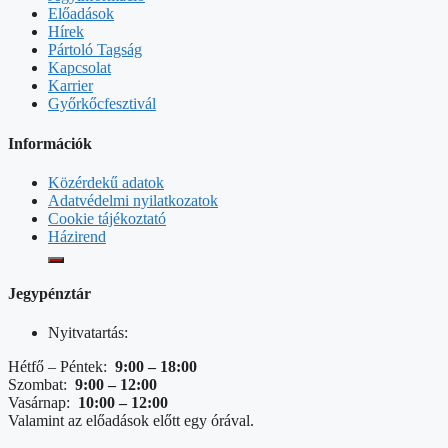
Előadások
Hírek
Pártoló Tagság
Kapcsolat
Karrier
Győrkőcfesztivál
Információk
Közérdekű adatok
Adatvédelmi nyilatkozatok
Cookie tájékoztató
Házirend
Jegypénztár
Nyitvatartás:
Hétfő – Péntek:
9:00 – 18:00
Szombat:
9:00 – 12:00
Vasárnap:
10:00 – 12:00
Valamint az előadások előtt egy órával.