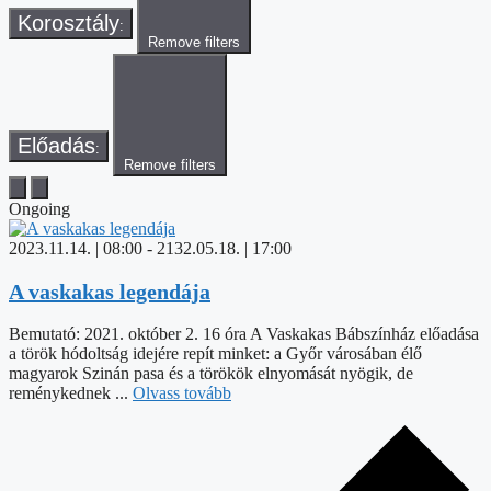
Korosztály
:
Remove filters
Előadás
:
Remove filters
Ongoing
2023.11.14. | 08:00
-
2132.05.18. | 17:00
A vaskakas legendája
Bemutató: 2021. október 2. 16 óra A Vaskakas Bábszínház előadása
a török hódoltság idejére repít minket: a Győr városában élő
magyarok Szinán pasa és a törökök elnyomását nyögik, de
reménykednek ...
Olvass tovább