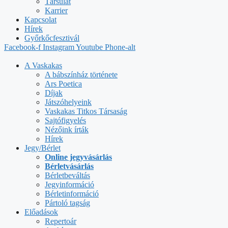
Társulat
Karrier
Kapcsolat
Hírek
Győrkőcfesztivál
Facebook-f
Instagram
Youtube
Phone-alt
A Vaskakas
A bábszínház története
Ars Poetica
Díjak
Játszóhelyeink
Vaskakas Titkos Társaság
Sajtófigyelés
Nézőink írták
Hírek
Jegy/Bérlet
Online jegyvásárlás
Bérletvásárlás
Bérletbeváltás
Jegyinformáció
Bérletinformáció
Pártoló tagság
Előadások
Repertoár