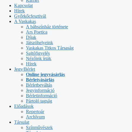
Karrier
Kapcsolat
Hírek
Győrkőcfesztivál
A Vaskakas
A bábszínház története
Ars Poetica
Díjak
Játszóhelyeink
Vaskakas Titkos Társaság
Sajtófigyelés
Nézőink írták
Hírek
Jegy/Bérlet
Online jegyvásárlás
Bérletvásárlás
Bérletbeváltás
Jegyinformáció
Bérletinformáció
Pártoló tagság
Előadások
Repertoár
Archívum
Társulat
Színművészek