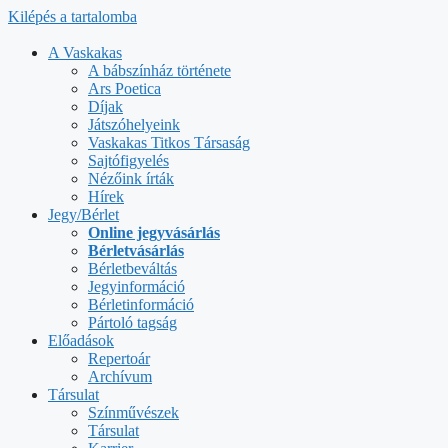
Kilépés a tartalomba
A Vaskakas
A bábszínház története
Ars Poetica
Díjak
Játszóhelyeink
Vaskakas Titkos Társaság
Sajtófigyelés
Nézőink írták
Hírek
Jegy/Bérlet
Online jegyvásárlás
Bérletvásárlás
Bérletbeváltás
Jegyinformáció
Bérletinformáció
Pártoló tagság
Előadások
Repertoár
Archívum
Társulat
Színművészek
Társulat