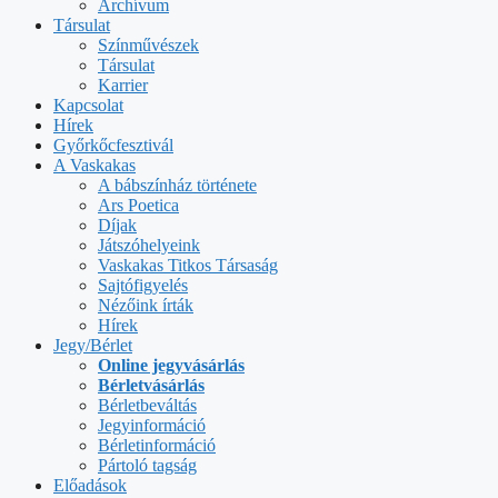
Archívum
Társulat
Színművészek
Társulat
Karrier
Kapcsolat
Hírek
Győrkőcfesztivál
A Vaskakas
A bábszínház története
Ars Poetica
Díjak
Játszóhelyeink
Vaskakas Titkos Társaság
Sajtófigyelés
Nézőink írták
Hírek
Jegy/Bérlet
Online jegyvásárlás
Bérletvásárlás
Bérletbeváltás
Jegyinformáció
Bérletinformáció
Pártoló tagság
Előadások