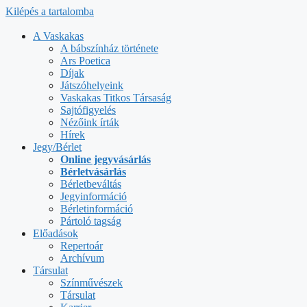
Kilépés a tartalomba
A Vaskakas
A bábszínház története
Ars Poetica
Díjak
Játszóhelyeink
Vaskakas Titkos Társaság
Sajtófigyelés
Nézőink írták
Hírek
Jegy/Bérlet
Online jegyvásárlás
Bérletvásárlás
Bérletbeváltás
Jegyinformáció
Bérletinformáció
Pártoló tagság
Előadások
Repertoár
Archívum
Társulat
Színművészek
Társulat