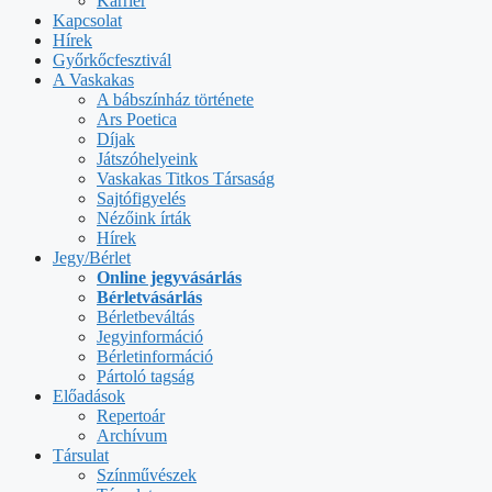
Karrier
Kapcsolat
Hírek
Győrkőcfesztivál
A Vaskakas
A bábszínház története
Ars Poetica
Díjak
Játszóhelyeink
Vaskakas Titkos Társaság
Sajtófigyelés
Nézőink írták
Hírek
Jegy/Bérlet
Online jegyvásárlás
Bérletvásárlás
Bérletbeváltás
Jegyinformáció
Bérletinformáció
Pártoló tagság
Előadások
Repertoár
Archívum
Társulat
Színművészek