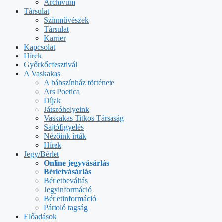
Archívum
Társulat
Színművészek
Társulat
Karrier
Kapcsolat
Hírek
Győrkőcfesztivál
A Vaskakas
A bábszínház története
Ars Poetica
Díjak
Játszóhelyeink
Vaskakas Titkos Társaság
Sajtófigyelés
Nézőink írták
Hírek
Jegy/Bérlet
Online jegyvásárlás
Bérletvásárlás
Bérletbeváltás
Jegyinformáció
Bérletinformáció
Pártoló tagság
Előadások