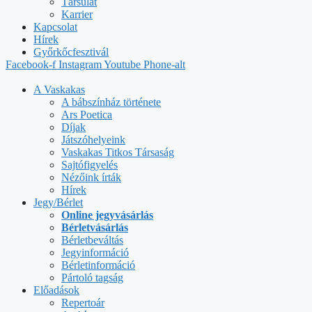
Társulat
Karrier
Kapcsolat
Hírek
Győrkőcfesztivál
Facebook-f
Instagram
Youtube
Phone-alt
A Vaskakas
A bábszínház története
Ars Poetica
Díjak
Játszóhelyeink
Vaskakas Titkos Társaság
Sajtófigyelés
Nézőink írták
Hírek
Jegy/Bérlet
Online jegyvásárlás
Bérletvásárlás
Bérletbeváltás
Jegyinformáció
Bérletinformáció
Pártoló tagság
Előadások
Repertoár