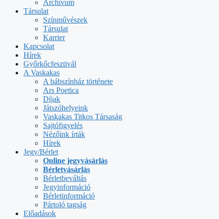
Archívum
Társulat
Színművészek
Társulat
Karrier
Kapcsolat
Hírek
Győrkőcfesztivál
A Vaskakas
A bábszínház története
Ars Poetica
Díjak
Játszóhelyeink
Vaskakas Titkos Társaság
Sajtófigyelés
Nézőink írták
Hírek
Jegy/Bérlet
Online jegyvásárlás
Bérletvásárlás
Bérletbeváltás
Jegyinformáció
Bérletinformáció
Pártoló tagság
Előadások