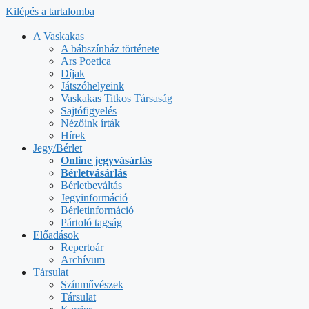
Kilépés a tartalomba
A Vaskakas
A bábszínház története
Ars Poetica
Díjak
Játszóhelyeink
Vaskakas Titkos Társaság
Sajtófigyelés
Nézőink írták
Hírek
Jegy/Bérlet
Online jegyvásárlás
Bérletvásárlás
Bérletbeváltás
Jegyinformáció
Bérletinformáció
Pártoló tagság
Előadások
Repertoár
Archívum
Társulat
Színművészek
Társulat