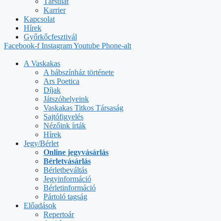
Társulat
Karrier
Kapcsolat
Hírek
Győrkőcfesztivál
Facebook-f
Instagram
Youtube
Phone-alt
A Vaskakas
A bábszínház története
Ars Poetica
Díjak
Játszóhelyeink
Vaskakas Titkos Társaság
Sajtófigyelés
Nézőink írták
Hírek
Jegy/Bérlet
Online jegyvásárlás
Bérletvásárlás
Bérletbeváltás
Jegyinformáció
Bérletinformáció
Pártoló tagság
Előadások
Repertoár