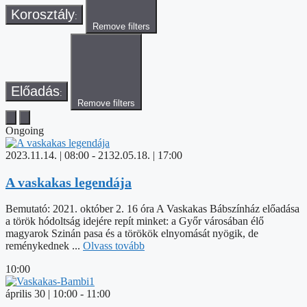
Korosztály
:
Remove filters
Előadás
:
Remove filters
Ongoing
2023.11.14. | 08:00
-
2132.05.18. | 17:00
A vaskakas legendája
Bemutató: 2021. október 2. 16 óra A Vaskakas Bábszínház előadása
a török hódoltság idejére repít minket: a Győr városában élő
magyarok Szinán pasa és a törökök elnyomását nyögik, de
reménykednek ...
Olvass tovább
10:00
április 30 | 10:00
-
11:00