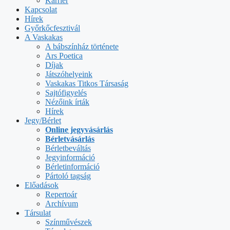
Karrier
Kapcsolat
Hírek
Győrkőcfesztivál
A Vaskakas
A bábszínház története
Ars Poetica
Díjak
Játszóhelyeink
Vaskakas Titkos Társaság
Sajtófigyelés
Nézőink írták
Hírek
Jegy/Bérlet
Online jegyvásárlás
Bérletvásárlás
Bérletbeváltás
Jegyinformáció
Bérletinformáció
Pártoló tagság
Előadások
Repertoár
Archívum
Társulat
Színművészek