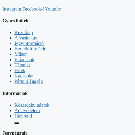
Instagram
Facebook-f
Youtube
Gyors linkek
Kezdőlap
A Vaskakas
Jegyinformáció
Bérletinformáció
Műsor
Előadások
Társulat
Hírek
Kapcsolat
Pártoló Tagság
Információk
Közérdekű adatok
Adatvédelem
Házirend
Jegypénztár