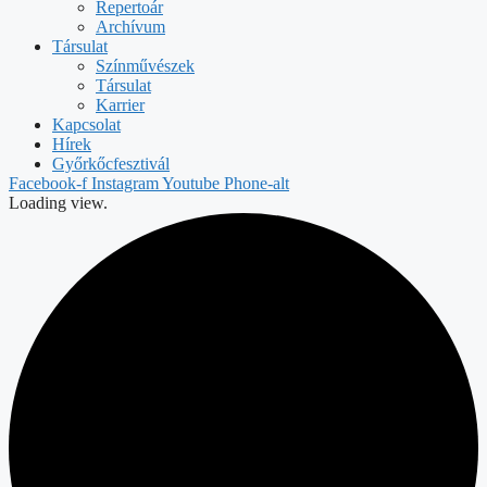
Repertoár
Archívum
Társulat
Színművészek
Társulat
Karrier
Kapcsolat
Hírek
Győrkőcfesztivál
Facebook-f
Instagram
Youtube
Phone-alt
Loading view.