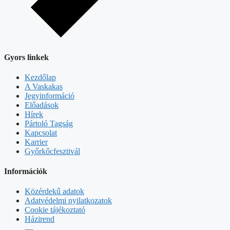
Gyors linkek
Kezdőlap
A Vaskakas
Jegyinformáció
Előadások
Hírek
Pártoló Tagság
Kapcsolat
Karrier
Győrkőcfesztivál
Információk
Közérdekű adatok
Adatvédelmi nyilatkozatok
Cookie tájékoztató
Házirend