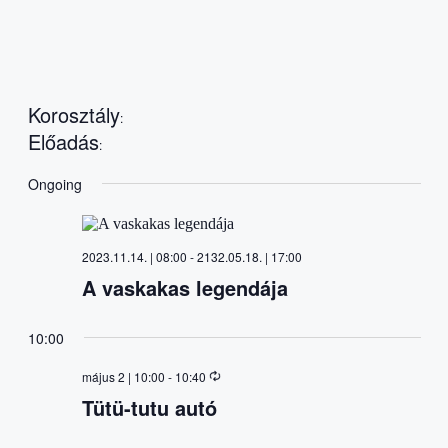
filter
Remove
filters
Open
Előadás
filter
Close
Close
Korosztály
filter
:
filter
Remove
Előadás
:
filters
Remove
filters
Ongoing
2023.11.14. | 08:00
-
2132.05.18. | 17:00
A vaskakas legendája
10:00
május 2 | 10:00
-
10:40
Tütü-tutu autó