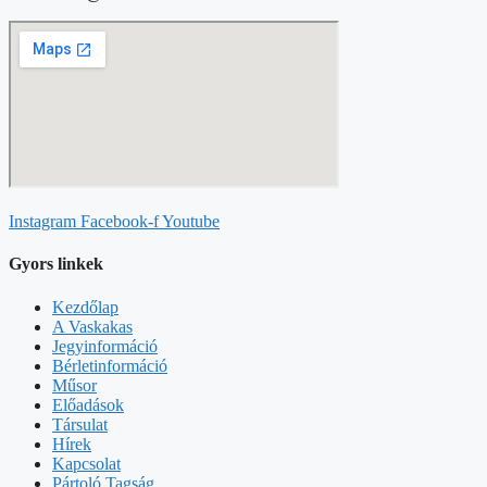
Instagram
Facebook-f
Youtube
Gyors linkek
Kezdőlap
A Vaskakas
Jegyinformáció
Bérletinformáció
Műsor
Előadások
Társulat
Hírek
Kapcsolat
Pártoló Tagság