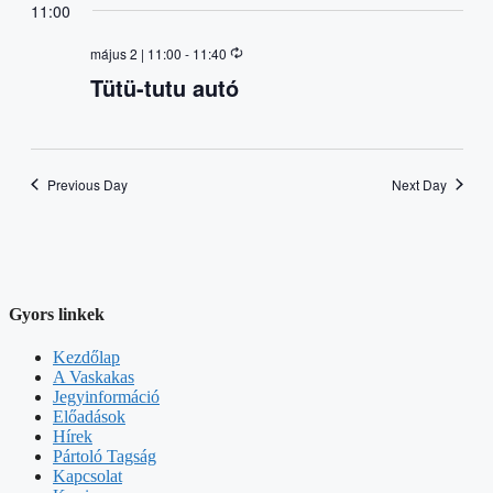
11:00
május 2 | 11:00
-
11:40
Tütü-tutu autó
Previous Day
Next Day
Gyors linkek
Kezdőlap
A Vaskakas
Jegyinformáció
Előadások
Hírek
Pártoló Tagság
Kapcsolat