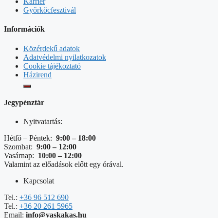
Karrier
Győrkőcfesztivál
Információk
Közérdekű adatok
Adatvédelmi nyilatkozatok
Cookie tájékoztató
Házirend
Jegypénztár
Nyitvatartás:
Hétfő – Péntek:
9:00 – 18:00
Szombat:
9:00 – 12:00
Vasárnap:
10:00 – 12:00
Valamint az előadások előtt egy órával.
Kapcsolat
Tel.:
+36 96 512 690
Tel.:
+36 20 261 5965
Email:
info@vaskakas.hu