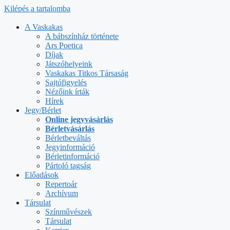
Kilépés a tartalomba
A Vaskakas
A bábszínház története
Ars Poetica
Díjak
Játszóhelyeink
Vaskakas Titkos Társaság
Sajtófigyelés
Nézőink írták
Hírek
Jegy/Bérlet
Online jegyvásárlás
Bérletvásárlás
Bérletbeváltás
Jegyinformáció
Bérletinformáció
Pártoló tagság
Előadások
Repertoár
Archívum
Társulat
Színművészek
Társulat