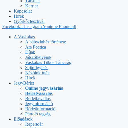
Társulat
Karrier
Kapcsolat
Hírek
Győrkőcfesztivál
Facebook-f
Instagram
Youtube
Phone-alt
A Vaskakas
A bábszínház története
Ars Poetica
Díjak
Játszóhelyeink
Vaskakas Titkos Társaság
Sajtófigyelés
Nézőink írták
Hírek
Jegy/Bérlet
Online jegyvásárlás
Bérletvásárlás
Bérletbeváltás
Jegyinformáció
Bérletinformáció
Pártoló tagság
Előadások
Repertoár