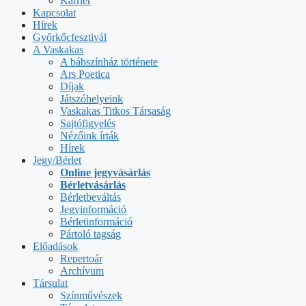
Karrier
Kapcsolat
Hírek
Győrkőcfesztivál
A Vaskakas
A bábszínház története
Ars Poetica
Díjak
Játszóhelyeink
Vaskakas Titkos Társaság
Sajtófigyelés
Nézőink írták
Hírek
Jegy/Bérlet
Online jegyvásárlás
Bérletvásárlás
Bérletbeváltás
Jegyinformáció
Bérletinformáció
Pártoló tagság
Előadások
Repertoár
Archívum
Társulat
Színművészek