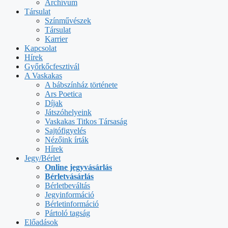
Archívum
Társulat
Színművészek
Társulat
Karrier
Kapcsolat
Hírek
Győrkőcfesztivál
A Vaskakas
A bábszínház története
Ars Poetica
Díjak
Játszóhelyeink
Vaskakas Titkos Társaság
Sajtófigyelés
Nézőink írták
Hírek
Jegy/Bérlet
Online jegyvásárlás
Bérletvásárlás
Bérletbeváltás
Jegyinformáció
Bérletinformáció
Pártoló tagság
Előadások