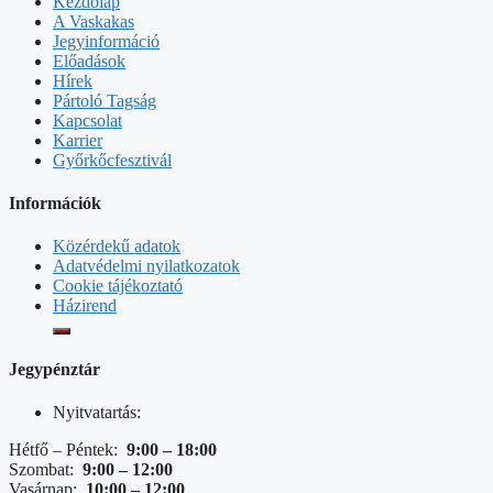
Kezdőlap
A Vaskakas
Jegyinformáció
Előadások
Hírek
Pártoló Tagság
Kapcsolat
Karrier
Győrkőcfesztivál
Információk
Közérdekű adatok
Adatvédelmi nyilatkozatok
Cookie tájékoztató
Házirend
Jegypénztár
Nyitvatartás:
Hétfő – Péntek:
9:00 – 18:00
Szombat:
9:00 – 12:00
Vasárnap:
10:00 – 12:00