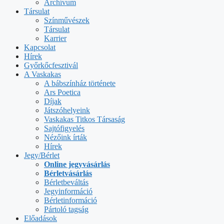
Archívum
Társulat
Színművészek
Társulat
Karrier
Kapcsolat
Hírek
Győrkőcfesztivál
A Vaskakas
A bábszínház története
Ars Poetica
Díjak
Játszóhelyeink
Vaskakas Titkos Társaság
Sajtófigyelés
Nézőink írták
Hírek
Jegy/Bérlet
Online jegyvásárlás
Bérletvásárlás
Bérletbeváltás
Jegyinformáció
Bérletinformáció
Pártoló tagság
Előadások