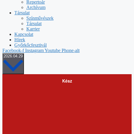
Repertoár
Archívum
Társulat
Színművészek
Társulat
Karrier
Kapcsolat
Hírek
Győrkőcfesztivál
Facebook-f
Instagram
Youtube
Phone-alt
Select
2026.04.29
date.
Szűrők
Changing
Kész
any
of
the
form
inputs
will
cause
the
list
of