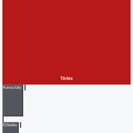
events
to
refresh
with
the
filtered
results.
Törlés
Korosztály
:
Remove
filters
Open
filter
Close
Korosztály
filter
Close
Előadás
:
filter
Remove