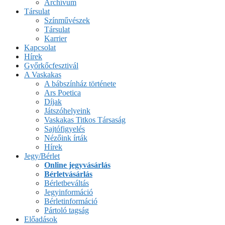
Archívum
Társulat
Színművészek
Társulat
Karrier
Kapcsolat
Hírek
Győrkőcfesztivál
A Vaskakas
A bábszínház története
Ars Poetica
Díjak
Játszóhelyeink
Vaskakas Titkos Társaság
Sajtófigyelés
Nézőink írták
Hírek
Jegy/Bérlet
Online jegyvásárlás
Bérletvásárlás
Bérletbeváltás
Jegyinformáció
Bérletinformáció
Pártoló tagság
Előadások