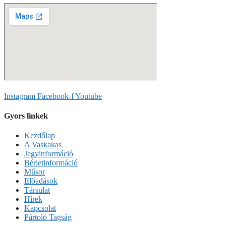
Instagram
Facebook-f
Youtube
Gyors linkek
Kezdőlap
A Vaskakas
Jegyinformáció
Bérletinformáció
Műsor
Előadások
Társulat
Hírek
Kapcsolat
Pártoló Tagság