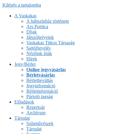
Kilépés a tartalomba
A Vaskakas
A bábszínház története
Ars Poetica
Díjak
Játszóhelyeink
Vaskakas Titkos Társaság
Sajtófigyelés
Nézőink írták
Hírek
Jegy/Bérlet
Online jegyvásárlás
Bérletvásárlás
Bérletbeváltás
Jegyinformáció
Bérletinformáció
Pártoló tagság
Előadások
Repertoár
Archívum
Társulat
Színművészek
Társulat