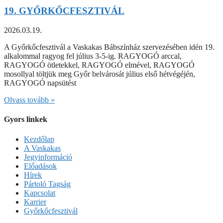
19. GYŐRKŐCFESZTIVÁL
2026.03.19.
A Győrkőcfesztivál a Vaskakas Bábszínház szervezésében idén 19.
alkalommal ragyog fel július 3-5-ig. RAGYOGÓ arccal,
RAGYOGÓ ötletekkel, RAGYOGÓ elmével, RAGYOGÓ
mosollyal töltjük meg Győr belvárosát július első hétvégéjén,
RAGYOGÓ napsütést
Olvass tovább »
Gyors linkek
Kezdőlap
A Vaskakas
Jegyinformáció
Előadások
Hírek
Pártoló Tagság
Kapcsolat
Karrier
Győrkőcfesztivál