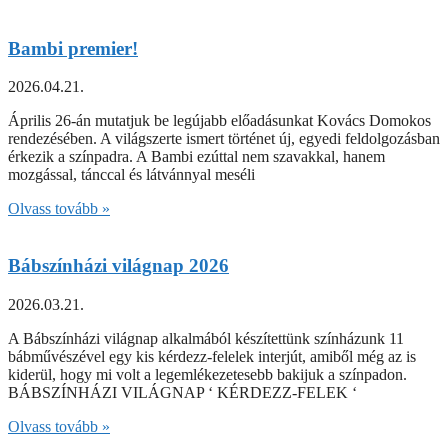
Bambi premier!
2026.04.21.
Április 26-án mutatjuk be legújabb előadásunkat Kovács Domokos
rendezésében. A világszerte ismert történet új, egyedi feldolgozásban
érkezik a színpadra. A Bambi ezúttal nem szavakkal, hanem
mozgással, tánccal és látvánnyal meséli
Olvass tovább »
Bábszínházi világnap 2026
2026.03.21.
A Bábszínházi világnap alkalmából készítettünk színházunk 11
bábművészével egy kis kérdezz-felelek interjút, amiből még az is
kiderül, hogy mi volt a legemlékezetesebb bakijuk a színpadon.
BÁBSZÍNHÁZI VILÁGNAP ‘ KÉRDEZZ-FELEK ‘
Olvass tovább »