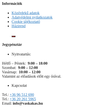
Információk
Közérdekű adatok
Adatvédelmi nyilatkozatok
Cookie tájékoztató
Házirend
Jegypénztár
Nyitvatartás:
Hétfő – Péntek:
9:00 – 18:00
Szombat:
9:00 – 12:00
Vasárnap:
10:00 – 12:00
Valamint az előadások előtt egy órával.
Kapcsolat
Tel.:
+36 96 512 690
Tel.:
+36 20 261 5965
Email:
info@vaskakas.hu