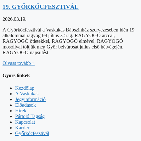
19. GYŐRKŐCFESZTIVÁL
2026.03.19.
A Győrkőcfesztivál a Vaskakas Bábszínház szervezésében idén 19.
alkalommal ragyog fel július 3-5-ig. RAGYOGÓ arccal,
RAGYOGÓ ötletekkel, RAGYOGÓ elmével, RAGYOGÓ
mosollyal töltjük meg Győr belvárosát július első hétvégéjén,
RAGYOGÓ napsütést
Olvass tovább »
Gyors linkek
Kezdőlap
A Vaskakas
Jegyinformáció
Előadások
Hírek
Pártoló Tagság
Kapcsolat
Karrier
Győrkőcfesztivál