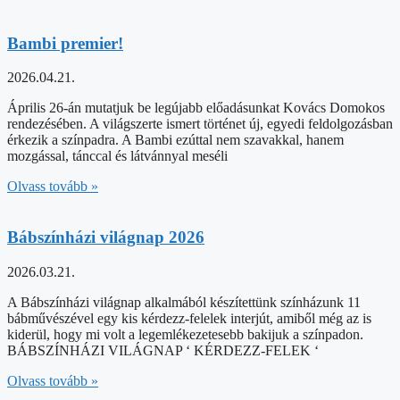
Bambi premier!
2026.04.21.
Április 26-án mutatjuk be legújabb előadásunkat Kovács Domokos
rendezésében. A világszerte ismert történet új, egyedi feldolgozásban
érkezik a színpadra. A Bambi ezúttal nem szavakkal, hanem
mozgással, tánccal és látvánnyal meséli
Olvass tovább »
Bábszínházi világnap 2026
2026.03.21.
A Bábszínházi világnap alkalmából készítettünk színházunk 11
bábművészével egy kis kérdezz-felelek interjút, amiből még az is
kiderül, hogy mi volt a legemlékezetesebb bakijuk a színpadon.
BÁBSZÍNHÁZI VILÁGNAP ‘ KÉRDEZZ-FELEK ‘
Olvass tovább »