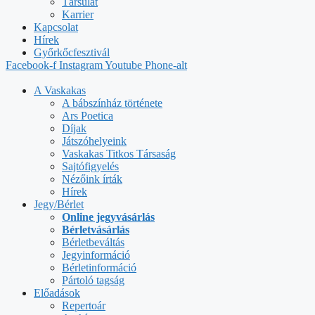
Társulat
Karrier
Kapcsolat
Hírek
Győrkőcfesztivál
Facebook-f
Instagram
Youtube
Phone-alt
A Vaskakas
A bábszínház története
Ars Poetica
Díjak
Játszóhelyeink
Vaskakas Titkos Társaság
Sajtófigyelés
Nézőink írták
Hírek
Jegy/Bérlet
Online jegyvásárlás
Bérletvásárlás
Bérletbeváltás
Jegyinformáció
Bérletinformáció
Pártoló tagság
Előadások
Repertoár