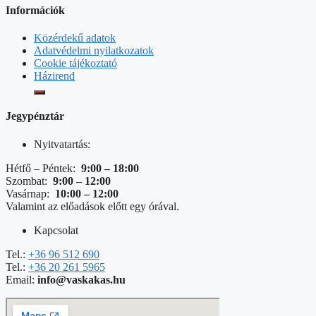
Információk
Közérdekű adatok
Adatvédelmi nyilatkozatok
Cookie tájékoztató
Házirend
Jegypénztár
Nyitvatartás:
Hétfő – Péntek:
9:00 – 18:00
Szombat:
9:00 – 12:00
Vasárnap:
10:00 – 12:00
Valamint az előadások előtt egy órával.
Kapcsolat
Tel.:
+36 96 512 690
Tel.:
+36 20 261 5965
Email:
info@vaskakas.hu