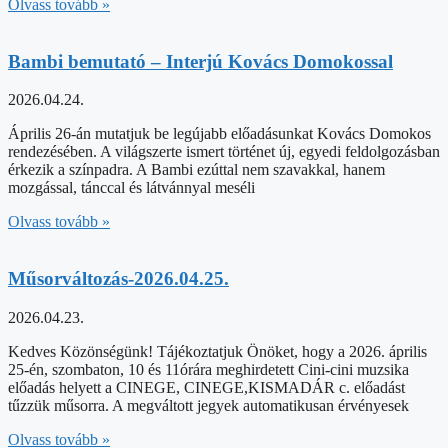
Olvass tovább »
Bambi bemutató – Interjú Kovács Domokossal
2026.04.24.
Április 26-án mutatjuk be legújabb előadásunkat Kovács Domokos
rendezésében. A világszerte ismert történet új, egyedi feldolgozásban
érkezik a színpadra. A Bambi ezúttal nem szavakkal, hanem
mozgással, tánccal és látvánnyal meséli
Olvass tovább »
Műsorváltozás-2026.04.25.
2026.04.23.
Kedves Közönségünk! Tájékoztatjuk Önöket, hogy a 2026. április
25-én, szombaton, 10 és 11órára meghirdetett Cini-cini muzsika
előadás helyett a CINEGE, CINEGE,KISMADÁR c. előadást
tűzzük műsorra. A megváltott jegyek automatikusan érvényesek
Olvass tovább »