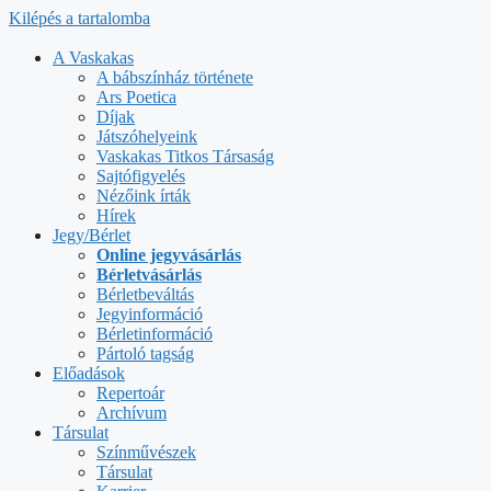
Kilépés a tartalomba
A Vaskakas
A bábszínház története
Ars Poetica
Díjak
Játszóhelyeink
Vaskakas Titkos Társaság
Sajtófigyelés
Nézőink írták
Hírek
Jegy/Bérlet
Online jegyvásárlás
Bérletvásárlás
Bérletbeváltás
Jegyinformáció
Bérletinformáció
Pártoló tagság
Előadások
Repertoár
Archívum
Társulat
Színművészek
Társulat