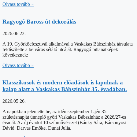
Olvass tovább »
Ragyogó Baross út dekorálás
2026.06.22.
A 19. Győrkőcfesztivál alkalmával a Vaskakas Bábszínház társulata
feldíszítette a belváros sétáló utcáját. Ragyogó pillanatképek
következnek:
Olvass tovább »
Klasszikusok és modern előadások is lapulnak a
kalap alatt a Vaskakas Bábszínház 35. évadában.
2026.05.26.
A napokban jelentette be, az idén szeptember 1-jén 35.
születésnapját ünneplő győri Vaskakas Bábszínház a 2026/27-es
évadát. Az új évadot 10 színművésszel (Bánky Sára, Bársonyosi
Dávid, Darvas Emőke, Dunai Julia,