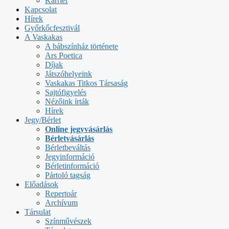
Karrier
Kapcsolat
Hírek
Győrkőcfesztivál
A Vaskakas
A bábszínház története
Ars Poetica
Díjak
Játszóhelyeink
Vaskakas Titkos Társaság
Sajtófigyelés
Nézőink írták
Hírek
Jegy/Bérlet
Online jegyvásárlás
Bérletvásárlás
Bérletbeváltás
Jegyinformáció
Bérletinformáció
Pártoló tagság
Előadások
Repertoár
Archívum
Társulat
Színművészek