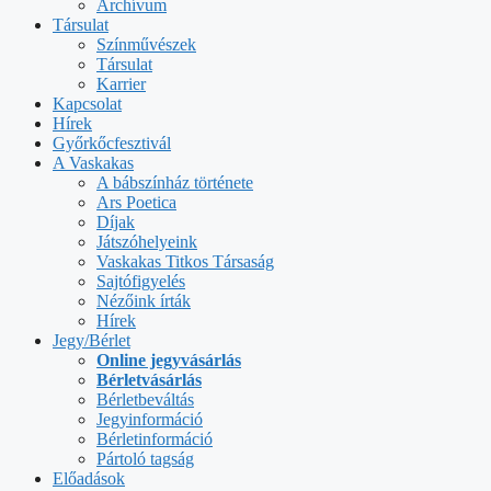
Archívum
Társulat
Színművészek
Társulat
Karrier
Kapcsolat
Hírek
Győrkőcfesztivál
A Vaskakas
A bábszínház története
Ars Poetica
Díjak
Játszóhelyeink
Vaskakas Titkos Társaság
Sajtófigyelés
Nézőink írták
Hírek
Jegy/Bérlet
Online jegyvásárlás
Bérletvásárlás
Bérletbeváltás
Jegyinformáció
Bérletinformáció
Pártoló tagság
Előadások