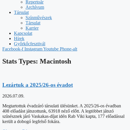
Repertoár
Archívum
Társulat
Színművészek
Társulat
Karrier
Kapcsolat
Hírek
Győrkőcfesztivál
Facebook-f
Instagram
Youtube
Phone-alt
Stats Types: Macintosh
Lezártuk a 2025/26-os évadot
2026.07.09.
Megtartottuk évadzáró társulati ülésünket. A 2025/26-os évadban
408 előadást játszottunk, 63918 néző előtt. A legtöbbet játszó
színésznek járó Vaskakas-díjat idén Rab Viki kapta, 177 előadással
került a dobogó legfelső fokára.