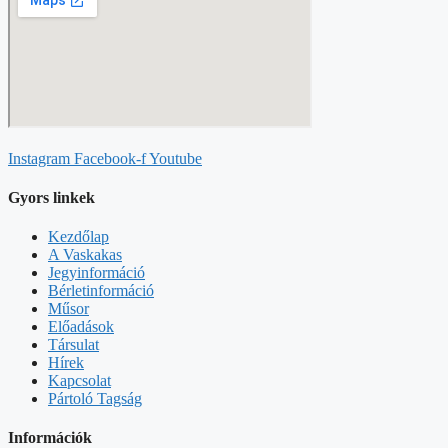
Instagram
Facebook-f
Youtube
Gyors linkek
Kezdőlap
A Vaskakas
Jegyinformáció
Bérletinformáció
Műsor
Előadások
Társulat
Hírek
Kapcsolat
Pártoló Tagság
Információk