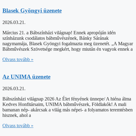
Blasek Gyöngyi üzenete
2026.03.21.
Március 21. a Bábszínházi világnap! Ennek apropóján idén
színházunk csodálatos bábművészének, Bánky Sárának
nagymamája, Blasek Gyöngyi fogalmazta meg üzenetét. „A Magyar
Bábművészek Szövetsége megkért, hogy miután én vagyok ennek a
Olvass tovább »
Az UNIMA üzenete
2026.03.21.
Bábszínházi világnap 2026 Az Élet fényének ünnepe/ A hiéna álma
Kedves Honfitársaim, UNIMA bábművészek, Földlakók! A mali
bamanan nép- akárcsak a világ más népei- a folyamatos teremtésben
hisznek, ahol a
Olvass tovább »