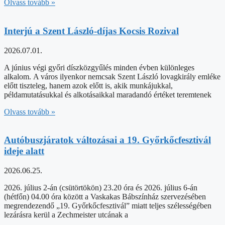
Olvass tovább »
Interjú a Szent László-díjas Kocsis Rozival
2026.07.01.
A június végi győri díszközgyűlés minden évben különleges
alkalom. A város ilyenkor nemcsak Szent László lovagkirály emléke
előtt tiszteleg, hanem azok előtt is, akik munkájukkal,
példamutatásukkal és alkotásaikkal maradandó értéket teremtenek
Olvass tovább »
Autóbuszjáratok változásai a 19. Győrkőcfesztivál
ideje alatt
2026.06.25.
2026. július 2-án (csütörtökön) 23.20 óra és 2026. július 6-án
(hétfőn) 04.00 óra között a Vaskakas Bábszínház szervezésében
megrendezendő „19. Győrkőcfesztivál” miatt teljes szélességében
lezárásra kerül a Zechmeister utcának a