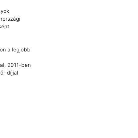
a
gyok
rországi
ként
on a legjobb
al, 2011-ben
r díjjal