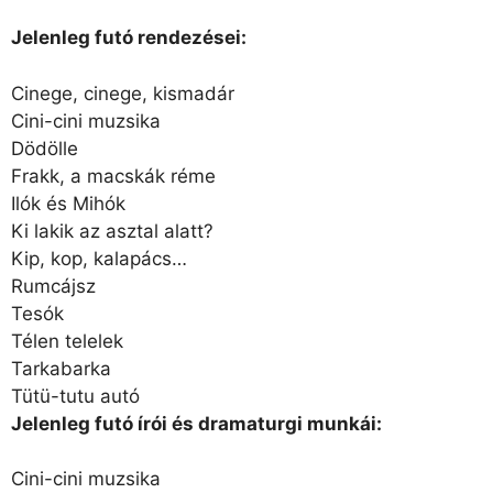
Jelenleg futó rendezései:
Cinege, cinege, kismadár
Cini-cini muzsika
Dödölle
Frakk, a macskák réme
Ilók és Mihók
Ki lakik az asztal alatt?
Kip, kop, kalapács…
Rumcájsz
Tesók
Télen telelek
Tarkabarka
Tütü-tutu autó
Jelenleg futó írói és dramaturgi munkái:
Cini-cini muzsika