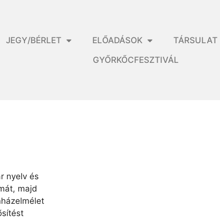
JEGY/BÉRLET
ELŐADÁSOK
TÁRSULAT
GYŐRKŐCFESZTIVÁL
 nyelv és
mát, majd
nházelmélet
ősítést