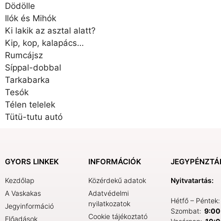
Dödölle
Ilók és Mihók
Ki lakik az asztal alatt?
Kip, kop, kalapács…
Rumcájsz
Síppal-dobbal
Tarkabarka
Tesók
Télen telelek
Tütü-tutu autó
GYORS LINKEK
INFORMÁCIÓK
JEGYPÉNZTÁ
Kezdőlap
Közérdekű adatok
Nyitvatartás:
A Vaskakas
Adatvédelmi
Hétfő – Péntek
nyilatkozatok
Jegyinformáció
Szombat:
9:00 
Cookie tájékoztató
Előadások