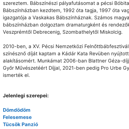
szereztem. Bábszínészi pályafutásomat a pécsi Bóbit
Bábszínházban kezdtem, 1992 óta tagja, 1997 óta va
igazgatója a Vaskakas Bábszínháznak. Számos magya
bábszínházban dolgoztam dramaturgként és rendező
Veszprémtől Debrecenig, Szombathelytől Miskolcig.
2010-ben, a XV. Pécsi Nemzetközi Felnőttbábfesztivál
színésznő díját kaptam a Kádár Kata Revüben nyújtott
alakításomért. Munkámat 2006-ban Blattner Géza-díjj
Győr Művészetéért Díjjal, 2021-ben pedig Pro Urbe Győ
ismerték el.
Jelenlegi szerepei:
Dömdödöm
Felesemese
Tücsök Panzió