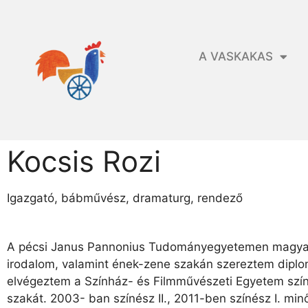
A VASKAKAS
Kocsis Rozi
Igazgató, bábművész, dramaturg, rendező
A pécsi Janus Pannonius Tudományegyetemen magyar
irodalom, valamint ének-zene szakán szereztem diplo
elvégeztem a Színház- és Filmművészeti Egyetem szí
szakát. 2003- ban színész II., 2011-ben színész I. min