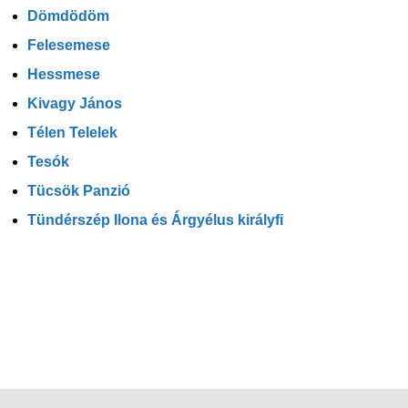
Dömdödöm
Felesemese
Hessmese
Kivagy János
Télen Telelek
Tesók
Tücsök Panzió
Tündérszép Ilona és Árgyélus királyfi