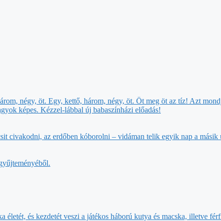
három, négy, öt. Egy, kettő, három, négy, öt. Öt meg öt az tíz! Azt m
agyok képes. Kézzel-lábbal új babaszínházi előadás!
 kicsit civakodni, az erdőben kóborolni – vidáman telik egyik nap a m
 gyűjteményéből.
 életét, és kezdetét veszi a játékos háború kutya és macska, illetve férf