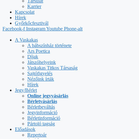
Társulat
Karrier
Kapcsolat
Hírek
Győrkőcfesztivál
Facebook-f
Instagram
Youtube
Phone-alt
A Vaskakas
A bábszínház története
Ars Poetica
Díjak
Játszóhelyeink
Vaskakas Titkos Társaság
Sajtófigyelés
Nézőink írták
Hírek
Jegy/Bérlet
Online jegyvásárlás
Bérletvásárlás
Bérletbeváltás
Jegyinformáció
Bérletinformáció
Pártoló tagság
Előadások
Repertoár