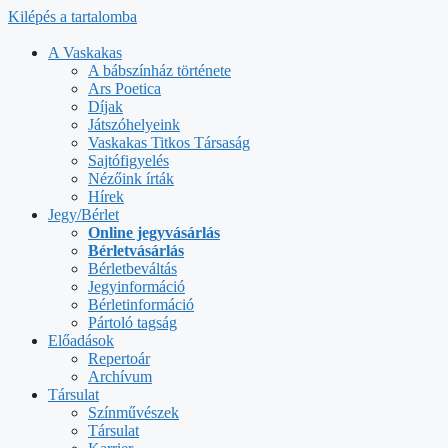
Kilépés a tartalomba
A Vaskakas
A bábszínház története
Ars Poetica
Díjak
Játszóhelyeink
Vaskakas Titkos Társaság
Sajtófigyelés
Nézőink írták
Hírek
Jegy/Bérlet
Online jegyvásárlás
Bérletvásárlás
Bérletbeváltás
Jegyinformáció
Bérletinformáció
Pártoló tagság
Előadások
Repertoár
Archívum
Társulat
Színművészek
Társulat