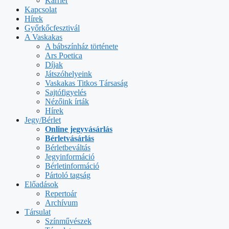
Karrier
Kapcsolat
Hírek
Győrkőcfesztivál
A Vaskakas
A bábszínház története
Ars Poetica
Díjak
Játszóhelyeink
Vaskakas Titkos Társaság
Sajtófigyelés
Nézőink írták
Hírek
Jegy/Bérlet
Online jegyvásárlás
Bérletvásárlás
Bérletbeváltás
Jegyinformáció
Bérletinformáció
Pártoló tagság
Előadások
Repertoár
Archívum
Társulat
Színművészek