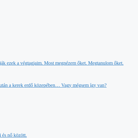
ondják ezek a végtagjaim. Most megnézem őket. Megtanulom őket.
ásik után a kerek erdő közepében… Vagy mégsem így van?
i és nő között.