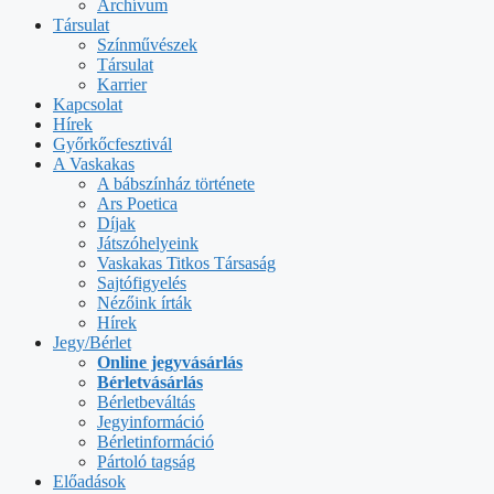
Archívum
Társulat
Színművészek
Társulat
Karrier
Kapcsolat
Hírek
Győrkőcfesztivál
A Vaskakas
A bábszínház története
Ars Poetica
Díjak
Játszóhelyeink
Vaskakas Titkos Társaság
Sajtófigyelés
Nézőink írták
Hírek
Jegy/Bérlet
Online jegyvásárlás
Bérletvásárlás
Bérletbeváltás
Jegyinformáció
Bérletinformáció
Pártoló tagság
Előadások