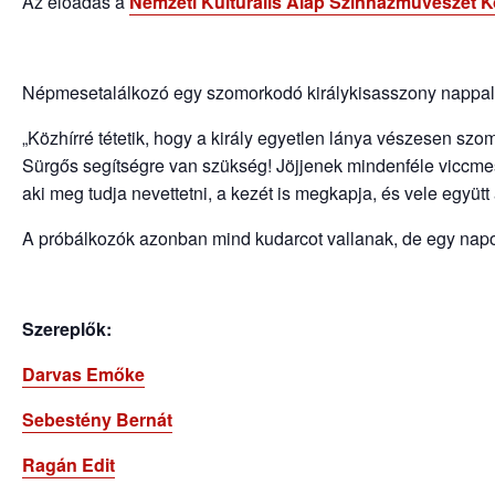
Az előadás a
Nemzeti Kulturális Alap Színházművészet K
Népmesetalálkozó egy szomorkodó királykisasszony nappal
„Közhírré tétetik, hogy a király egyetlen lánya vészesen szom
Sürgős segítségre van szükség! Jöjjenek mindenféle viccmes
aki meg tudja nevettetni, a kezét is megkapja, és vele együtt 
A próbálkozók azonban mind kudarcot vallanak, de egy napo
Szereplők:
Darvas Emőke
Sebestény Bernát
Ragán Edit