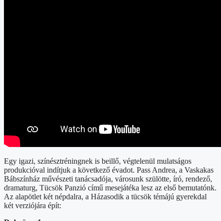
Egy igazi, színésztréningnek is beillő, végtelenül mulatságos
produkcióval indítjuk a következő évadot. Pass Andrea, a Vaskakas
Bábszínház művészeti tanácsadója, városunk szülötte, író, rendező,
dramaturg, Tücsök Panzió című mesejátéka lesz az első bemutatónk.
Az alapötlet két népdalra, a Házasodik a tücsök témájú gyerekdal
két verziójára épít: