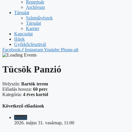
Repertoár
Archívum
Társulat
Színművészek
Társulat
Karrier
Kapcsolat
Hírek
Győrkőcfesztivál
Facebook-f
Instagram
Youtube
Phone-alt
Tücsök Panzió
Helyszín:
Bartók terem
Előadás hossza:
60 perc
Kategória:
4 éves kortól
Következő előadások
Jegyek
2026. május 31. vasárnap, 11:00