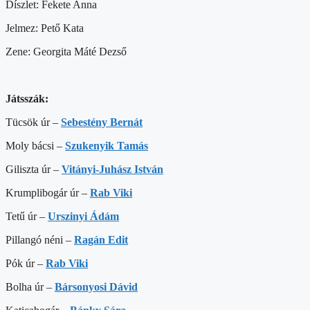
Díszlet: Fekete Anna
Jelmez: Pető Kata
Zene: Georgita Máté Dezső
Játsszák:
Tücsök úr –
Sebestény Bernát
Moly bácsi –
Szukenyik Tamás
Giliszta úr –
Vitányi-Juhász István
Krumplibogár úr –
Rab Viki
Tetű úr –
Urszinyi Ádám
Pillangó néni –
Ragán Edit
Pók úr –
Rab Viki
Bolha úr –
Bársonyosi Dávid