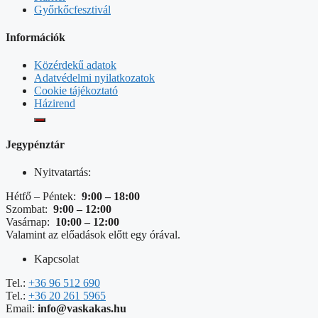
Győrkőcfesztivál
Információk
Közérdekű adatok
Adatvédelmi nyilatkozatok
Cookie tájékoztató
Házirend
Jegypénztár
Nyitvatartás:
Hétfő – Péntek:
9:00 – 18:00
Szombat:
9:00 – 12:00
Vasárnap:
10:00 – 12:00
Valamint az előadások előtt egy órával.
Kapcsolat
Tel.:
+36 96 512 690
Tel.:
+36 20 261 5965
Email:
info@vaskakas.hu