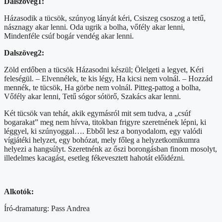
Dalszöveg1:
Házasodik a tücsök, szúnyog lányát kéri, Csiszeg csoszog a tetű,
násznagy akar lenni. Oda ugrik a bolha, vőfély akar lenni,
Mindenféle csúf bogár vendég akar lenni.
Dalszöveg2:
Zöld erdőben a tücsök Házasodni készül; Ölelgeti a legyet, Kéri
feleségül. – Elvennélek, te kis légy, Ha kicsi nem volnál. – Hozzád
mennék, te tücsök, Ha görbe nem volnál. Pitteg-pattog a bolha,
Vőfély akar lenni, Tetű sógor sótörő, Szakács akar lenni.
Két tücsök van tehát, akik egymásról mit sem tudva, a „csúf
bogarakat” meg nem hívva, titokban frigyre szeretnének lépni, ki
léggyel, ki szúnyoggal…. Ebből lesz a bonyodalom, egy valódi
vígjátéki helyzet, egy
bohózat
, mely főleg a helyzetkomikumra
helyezi a hangsúlyt. Szeretnénk az őszi borongásban finom mosolyt,
illedelmes kacagást, esetleg fékevesztett hahotát előidézni.
Alkotók:
Író-dramaturg: Pass Andrea