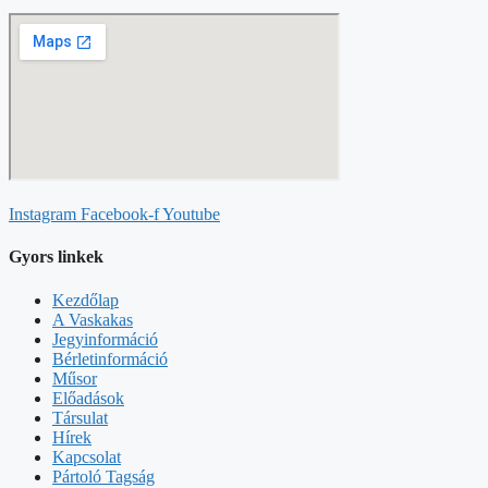
Instagram
Facebook-f
Youtube
Gyors linkek
Kezdőlap
A Vaskakas
Jegyinformáció
Bérletinformáció
Műsor
Előadások
Társulat
Hírek
Kapcsolat
Pártoló Tagság