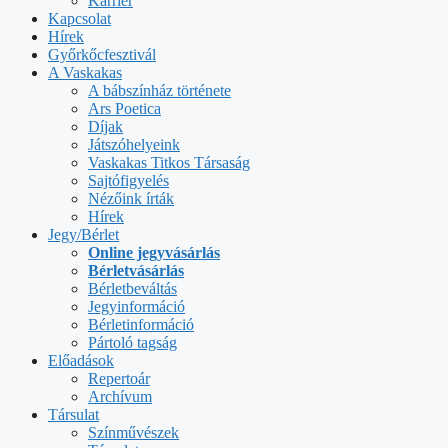
Karrier
Kapcsolat
Hírek
Győrkőcfesztivál
A Vaskakas
A bábszínház története
Ars Poetica
Díjak
Játszóhelyeink
Vaskakas Titkos Társaság
Sajtófigyelés
Nézőink írták
Hírek
Jegy/Bérlet
Online jegyvásárlás
Bérletvásárlás
Bérletbeváltás
Jegyinformáció
Bérletinformáció
Pártoló tagság
Előadások
Repertoár
Archívum
Társulat
Színművészek