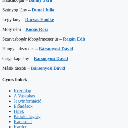
Katicabogár –
Bánky Sára
Szúnyog lány –
Dunai Julia
Légy lány –
Darvas Emőke
Moly néni –
Kocsis Rozi
Szarvasbogár főbogármester úr –
Ragán Edit
Hangya alezredes –
Bársonyosi Dávid
Csiga kapitány –
Bársonyosi Dávid
Másik tücsök –
Bársonyosi Dávid
Gyors linkek
Kezdőlap
A Vaskakas
Jegyinformáció
Előadások
Hírek
Pártoló Tagság
Kapcsolat
Karrier