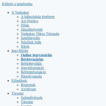
Kilépés a tartalomba
A Vaskakas
A bábszínház története
Ars Poetica
Díjak
Játszóhelyeink
Vaskakas Titkos Társaság
Sajtófigyelés
Nézőink írták
Hírek
Jegy/Bérlet
Online jegyvásárlás
Bérletvásárlás
Bérletbeváltás
Jegyinformáció
Bérletinformáció
Pártoló tagság
Előadások
Repertoár
Archívum
Társulat
Színművészek
Társulat