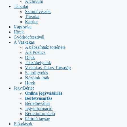
Archívum
Társulat
Színművészek
Társulat
Karrier
Kapcsolat
Hírek
Győrkőcfesztivál
A Vaskakas
A bábszínház története
Ars Poetica
Díjak
Játszóhelyeink
Vaskakas Titkos Társaság
Sajtófigyelés
Nézőink írták
Hírek
Jegy/Bérlet
Online jegyvásárlás
Bérletvásárlás
Bérletbeváltás
Jegyinformáció
Bérletinformáció
Pártoló tagság
Előadások