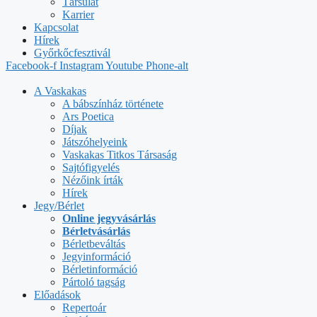
Társulat
Karrier
Kapcsolat
Hírek
Győrkőcfesztivál
Facebook-f
Instagram
Youtube
Phone-alt
A Vaskakas
A bábszínház története
Ars Poetica
Díjak
Játszóhelyeink
Vaskakas Titkos Társaság
Sajtófigyelés
Nézőink írták
Hírek
Jegy/Bérlet
Online jegyvásárlás
Bérletvásárlás
Bérletbeváltás
Jegyinformáció
Bérletinformáció
Pártoló tagság
Előadások
Repertoár