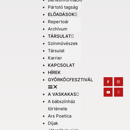
Pártoló tagság
ELŐADÁSOK
Repertoár
Archívum
TÁRSULAT
Színművészek
Társulat
Karrier
KAPCSOLAT
HÍREK
GYŐRKŐCFESZTIVÁL
A VASKAKAS
A bábszínház
története
Ars Poetica
Díjak