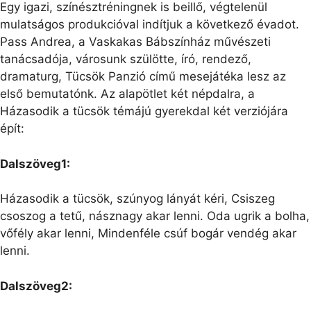
Egy igazi, színésztréningnek is beillő, végtelenül
mulatságos produkcióval indítjuk a következő évadot.
Pass Andrea, a Vaskakas Bábszínház művészeti
tanácsadója, városunk szülötte, író, rendező,
dramaturg, Tücsök Panzió című mesejátéka lesz az
első bemutatónk. Az alapötlet két népdalra, a
Házasodik a tücsök témájú gyerekdal két verziójára
épít:
Dalszöveg1:
Házasodik a tücsök, szúnyog lányát kéri, Csiszeg
csoszog a tetű, násznagy akar lenni. Oda ugrik a bolha,
vőfély akar lenni, Mindenféle csúf bogár vendég akar
lenni.
Dalszöveg2: