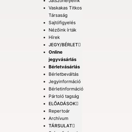
Játszóhelyeink
Vaskakas Titkos
Társaság
Sajtófigyelés
Nézőink írták
Hírek
JEGY/BÉRLET
Online
jegyvásárlás
Bérletvásárlás
Bérletbeváltás
Jegyinformáció
Bérletinformáció
Pártoló tagság
ELŐADÁSOK
Repertoár
Archívum
TÁRSULAT