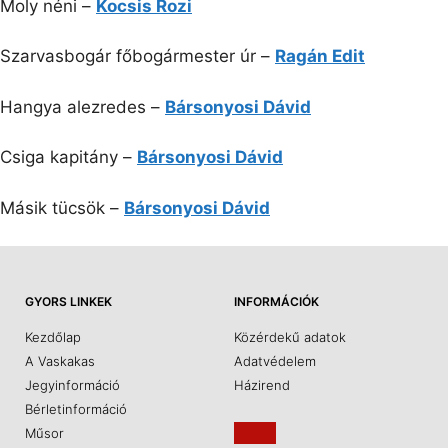
Moly néni –
Kocsis Rozi
Szarvasbogár főbogármester úr –
Ragán Edit
Hangya alezredes –
Bársonyosi Dávid
Csiga kapitány –
Bársonyosi Dávid
Másik tücsök –
Bársonyosi Dávid
GYORS LINKEK
INFORMÁCIÓK
Kezdőlap
Közérdekű adatok
A Vaskakas
Adatvédelem
Jegyinformáció
Házirend
Bérletinformáció
Műsor