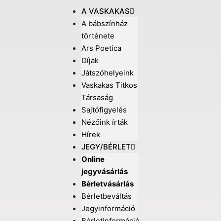
A VASKAKAS
A bábszínház
története
Ars Poetica
Díjak
Játszóhelyeink
Vaskakas Titkos
Társaság
Sajtófigyelés
Nézőink írták
Hírek
JEGY/BÉRLET
Online
jegyvásárlás
Bérletvásárlás
Bérletbeváltás
Jegyinformáció
Bérletinformáció