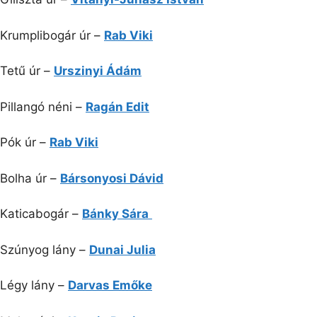
Krumplibogár úr –
Rab Viki
Tetű úr –
Urszinyi Ádám
Pillangó néni –
Ragán Edit
Pók úr –
Rab Viki
Bolha úr –
Bársonyosi Dávid
Katicabogár –
Bánky Sára
Szúnyog lány –
Dunai Julia
Légy lány –
Darvas Emőke