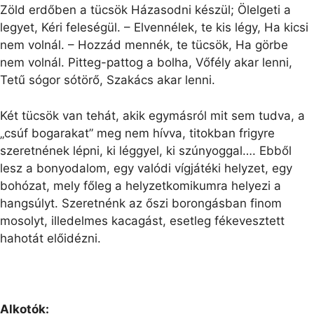
Zöld erdőben a tücsök Házasodni készül; Ölelgeti a
legyet, Kéri feleségül. – Elvennélek, te kis légy, Ha kicsi
nem volnál. – Hozzád mennék, te tücsök, Ha görbe
nem volnál. Pitteg-pattog a bolha, Vőfély akar lenni,
Tetű sógor sótörő, Szakács akar lenni.
Két tücsök van tehát, akik egymásról mit sem tudva, a
„csúf bogarakat” meg nem hívva, titokban frigyre
szeretnének lépni, ki léggyel, ki szúnyoggal…. Ebből
lesz a bonyodalom, egy valódi vígjátéki helyzet, egy
bohózat
, mely főleg a helyzetkomikumra helyezi a
hangsúlyt. Szeretnénk az őszi borongásban finom
mosolyt, illedelmes kacagást, esetleg fékevesztett
hahotát előidézni.
Alkotók: