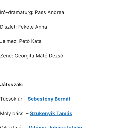
Író-dramaturg: Pass Andrea
Díszlet: Fekete Anna
Jelmez: Pető Kata
Zene: Georgita Máté Dezső
Játsszák:
Tücsök úr –
Sebestény Bernát
Moly bácsi –
Szukenyik Tamás
Giliszta úr –
Vitányi-Juhász István