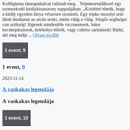
Kollégiuma támogatásával valósult meg. Népmesetalálkozó egy
szomorkodó királykisasszony nappalijában. „Közhírré tétetik, hogy
a király egyetlen lánya vészesen szomorú. Egy röpke mosolyt sem
látott átsuhanni az arcán senki, mióta világ a világ. Sürgős segítségre
van szükség! Jöjjenek mindenféle viccmesterek, bátor
kecskepásztorok, kelekótya hősök, vagy csibész sarlatánok! Bárki,
aki meg tudja ...
Olvass tovább
1 event,
9
1 event,
9
2023-11-14
A vaskakas legendája
A vaskakas legendája
1 event,
10