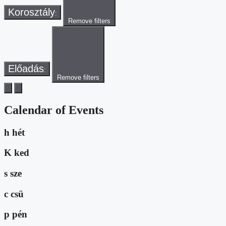
Korosztály
:
Remove filters
Előadás
:
Remove filters
Calendar of Events
h
hét
K
ked
s
sze
c
csü
p
pén