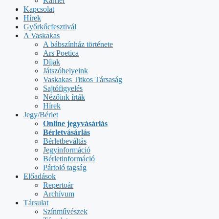
Karrier
Kapcsolat
Hírek
Győrkőcfesztivál
A Vaskakas
A bábszínház története
Ars Poetica
Díjak
Játszóhelyeink
Vaskakas Titkos Társaság
Sajtófigyelés
Nézőink írták
Hírek
Jegy/Bérlet
Online jegyvásárlás
Bérletvásárlás
Bérletbeváltás
Jegyinformáció
Bérletinformáció
Pártoló tagság
Előadások
Repertoár
Archívum
Társulat
Színművészek