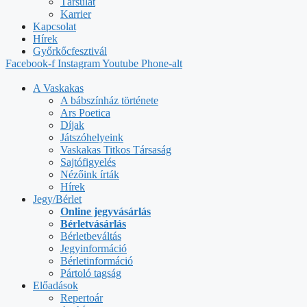
Társulat
Karrier
Kapcsolat
Hírek
Győrkőcfesztivál
Facebook-f
Instagram
Youtube
Phone-alt
A Vaskakas
A bábszínház története
Ars Poetica
Díjak
Játszóhelyeink
Vaskakas Titkos Társaság
Sajtófigyelés
Nézőink írták
Hírek
Jegy/Bérlet
Online jegyvásárlás
Bérletvásárlás
Bérletbeváltás
Jegyinformáció
Bérletinformáció
Pártoló tagság
Előadások
Repertoár