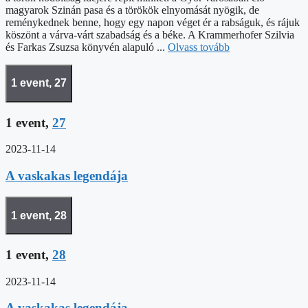
magyarok Szinán pasa és a törökök elnyomását nyögik, de
reménykednek benne, hogy egy napon véget ér a rabságuk, és rájuk
köszönt a várva-várt szabadság és a béke. A Krammerhofer Szilvia
és Farkas Zsuzsa könyvén alapuló ...
Olvass tovább
1 event,
27
1 event,
27
2023-11-14
A vaskakas legendája
1 event,
28
1 event,
28
2023-11-14
A vaskakas legendája