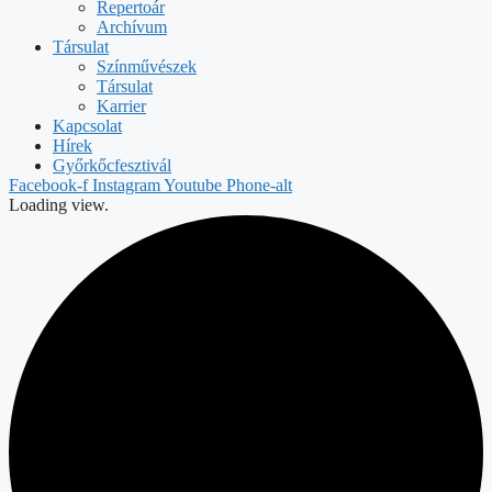
Repertoár
Archívum
Társulat
Színművészek
Társulat
Karrier
Kapcsolat
Hírek
Győrkőcfesztivál
Facebook-f
Instagram
Youtube
Phone-alt
Loading view.