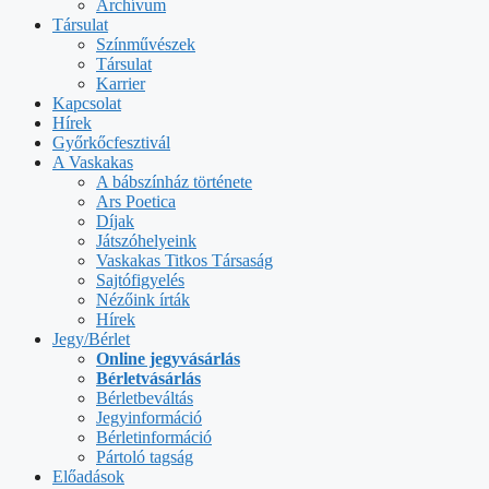
Archívum
Társulat
Színművészek
Társulat
Karrier
Kapcsolat
Hírek
Győrkőcfesztivál
A Vaskakas
A bábszínház története
Ars Poetica
Díjak
Játszóhelyeink
Vaskakas Titkos Társaság
Sajtófigyelés
Nézőink írták
Hírek
Jegy/Bérlet
Online jegyvásárlás
Bérletvásárlás
Bérletbeváltás
Jegyinformáció
Bérletinformáció
Pártoló tagság
Előadások