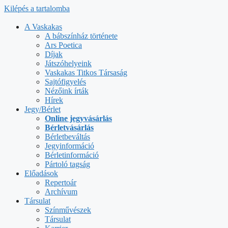
Kilépés a tartalomba
A Vaskakas
A bábszínház története
Ars Poetica
Díjak
Játszóhelyeink
Vaskakas Titkos Társaság
Sajtófigyelés
Nézőink írták
Hírek
Jegy/Bérlet
Online jegyvásárlás
Bérletvásárlás
Bérletbeváltás
Jegyinformáció
Bérletinformáció
Pártoló tagság
Előadások
Repertoár
Archívum
Társulat
Színművészek
Társulat