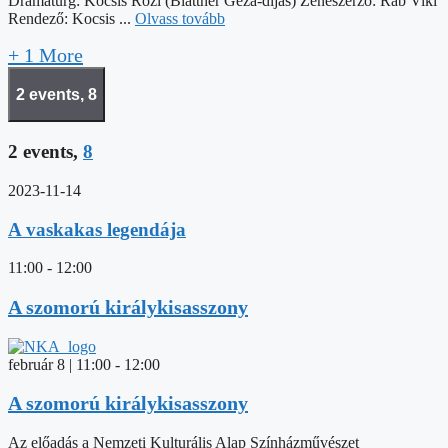
Dramaturg: Kocsis Rozi (Blattner Géza-díjas) Zeneszerző: Rab Viki
Rendező: Kocsis ...
Olvass tovább
+ 1 More
2 events,
8
2 events,
8
2023-11-14
A vaskakas legendája
11:00
-
12:00
A szomorú királykisasszony
február 8 | 11:00
-
12:00
A szomorú királykisasszony
Az előadás a Nemzeti Kulturális Alap Színházművészet