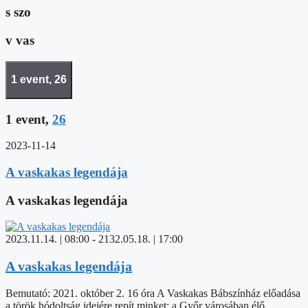
s
szo
v
vas
1 event,
26
1 event,
26
2023-11-14
A vaskakas legendája
A vaskakas legendája
2023.11.14. | 08:00
-
2132.05.18. | 17:00
A vaskakas legendája
Bemutató: 2021. október 2. 16 óra A Vaskakas Bábszínház előadása
a török hódoltság idejére repít minket: a Győr városában élő