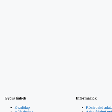
Select
date.
Gyors linkek
Információk
Kezdőlap
Közérdekű adat
A Vaskakas
Adatvédelmi nyi