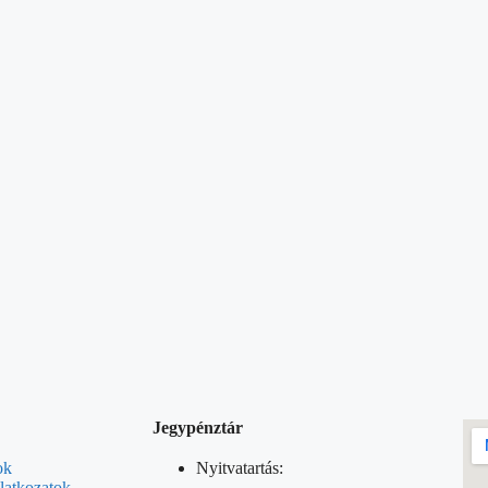
Jegypénztár
ok
Nyitvatartás:
latkozatok