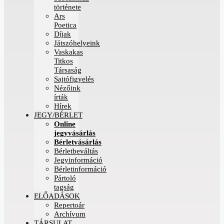
története
Ars
Poetica
Díjak
Játszóhelyeink
Vaskakas
Titkos
Társaság
Sajtófigyelés
Nézőink
írták
Hírek
JEGY/BÉRLET
Online
jegyvásárlás
Bérletvásárlás
Bérletbeváltás
Jegyinformáció
Bérletinformáció
Pártoló
tagság
ELŐADÁSOK
Repertoár
Archívum
TÁRSULAT