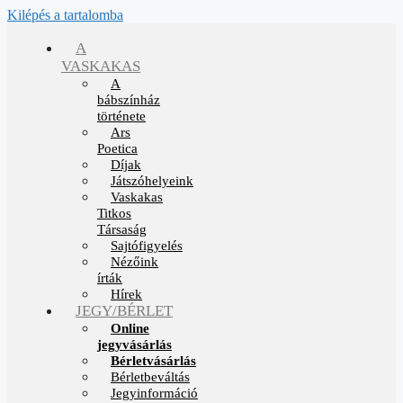
Kilépés a tartalomba
A
VASKAKAS
A
bábszínház
története
Ars
Poetica
Díjak
Játszóhelyeink
Vaskakas
Titkos
Társaság
Sajtófigyelés
Nézőink
írták
Hírek
JEGY/BÉRLET
Online
jegyvásárlás
Bérletvásárlás
Bérletbeváltás
Jegyinformáció