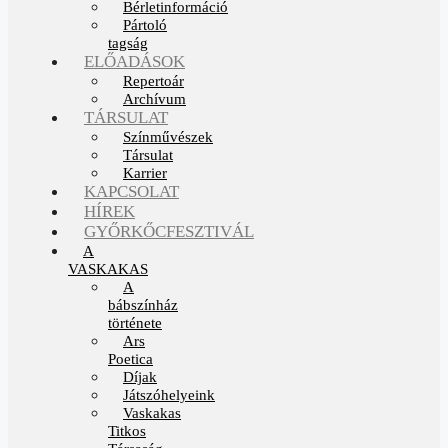
Bérletinformáció
Pártoló
tagság
ELŐADÁSOK
Repertoár
Archívum
TÁRSULAT
Színművészek
Társulat
Karrier
KAPCSOLAT
HÍREK
GYŐRKŐCFESZTIVÁL
A
VASKAKAS
A
bábszínház
története
Ars
Poetica
Díjak
Játszóhelyeink
Vaskakas
Titkos