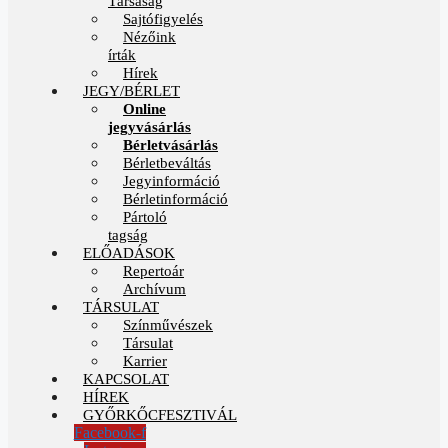
Társaság
Sajtófigyelés
Nézőink
írták
Hírek
JEGY/BÉRLET
Online
jegyvásárlás
Bérletvásárlás
Bérletbeváltás
Jegyinformáció
Bérletinformáció
Pártoló
tagság
ELŐADÁSOK
Repertoár
Archívum
TÁRSULAT
Színművészek
Társulat
Karrier
KAPCSOLAT
HÍREK
GYŐRKŐCFESZTIVÁL
Facebook-f