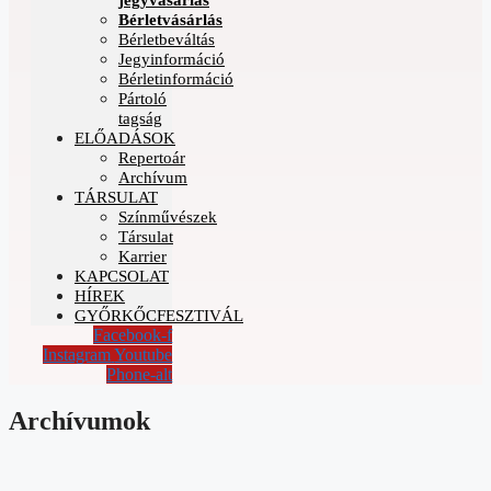
Bérletvásárlás
Bérletbeváltás
Jegyinformáció
Bérletinformáció
Pártoló
tagság
ELŐADÁSOK
Repertoár
Archívum
TÁRSULAT
Színművészek
Társulat
Karrier
KAPCSOLAT
HÍREK
GYŐRKŐCFESZTIVÁL
Facebook-f
Instagram
Youtube
Phone-alt
Archívumok