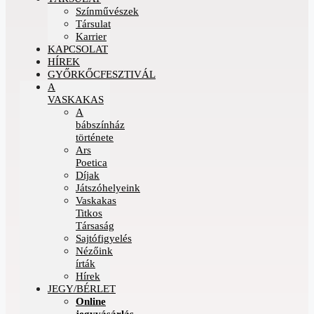
Színművészek
Társulat
Karrier
KAPCSOLAT
HÍREK
GYŐRKŐCFESZTIVÁL
A
VASKAKAS
A
bábszínház
története
Ars
Poetica
Díjak
Játszóhelyeink
Vaskakas
Titkos
Társaság
Sajtófigyelés
Nézőink
írták
Hírek
JEGY/BÉRLET
Online
jegyvásárlás