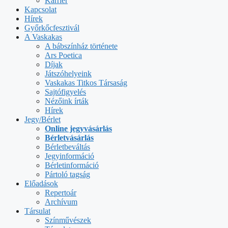
Karrier
Kapcsolat
Hírek
Győrkőcfesztivál
A Vaskakas
A bábszínház története
Ars Poetica
Díjak
Játszóhelyeink
Vaskakas Titkos Társaság
Sajtófigyelés
Nézőink írták
Hírek
Jegy/Bérlet
Online jegyvásárlás
Bérletvásárlás
Bérletbeváltás
Jegyinformáció
Bérletinformáció
Pártoló tagság
Előadások
Repertoár
Archívum
Társulat
Színművészek