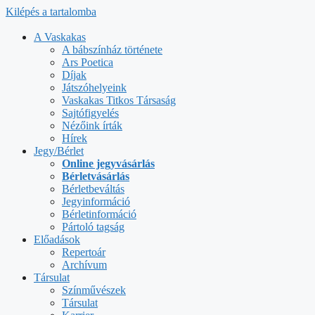
Kilépés a tartalomba
A Vaskakas
A bábszínház története
Ars Poetica
Díjak
Játszóhelyeink
Vaskakas Titkos Társaság
Sajtófigyelés
Nézőink írták
Hírek
Jegy/Bérlet
Online jegyvásárlás
Bérletvásárlás
Bérletbeváltás
Jegyinformáció
Bérletinformáció
Pártoló tagság
Előadások
Repertoár
Archívum
Társulat
Színművészek
Társulat