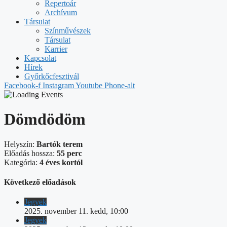
Repertoár
Archívum
Társulat
Színművészek
Társulat
Karrier
Kapcsolat
Hírek
Győrkőcfesztivál
Facebook-f
Instagram
Youtube
Phone-alt
Dömdödöm
Helyszín:
Bartók terem
Előadás hossza:
55 perc
Kategória:
4 éves kortól
Következő előadások
Jegyek
2025. november 11. kedd, 10:00
Jegyek