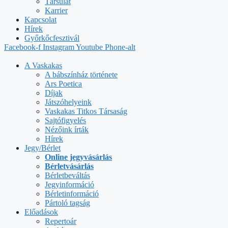
Társulat
Karrier
Kapcsolat
Hírek
Győrkőcfesztivál
Facebook-f
Instagram
Youtube
Phone-alt
A Vaskakas
A bábszínház története
Ars Poetica
Díjak
Játszóhelyeink
Vaskakas Titkos Társaság
Sajtófigyelés
Nézőink írták
Hírek
Jegy/Bérlet
Online jegyvásárlás
Bérletvásárlás
Bérletbeváltás
Jegyinformáció
Bérletinformáció
Pártoló tagság
Előadások
Repertoár