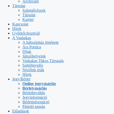
Archívum
Társulat
Színművészek
Társulat
Karrier
Kapcsolat
Hírek
Győrkőcfesztivál
A Vaskakas
A bábszínház története
Ars Poetica
Díjak
Játszóhelyeink
Vaskakas Titkos Társaság
Sajtófigyelés
Nézőink írták
Hírek
Jegy/Bérlet
Online jegyvásárlás
Bérletvásárlás
Bérletbeváltás
Jegyinformáció
Bérletinformáció
Pártoló tagság
Előadások