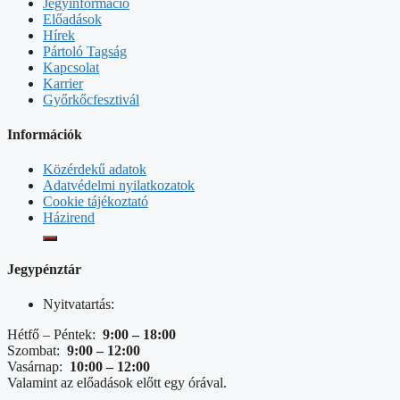
Jegyinformáció
Előadások
Hírek
Pártoló Tagság
Kapcsolat
Karrier
Győrkőcfesztivál
Információk
Közérdekű adatok
Adatvédelmi nyilatkozatok
Cookie tájékoztató
Házirend
Jegypénztár
Nyitvatartás:
Hétfő – Péntek:
9:00 – 18:00
Szombat:
9:00 – 12:00
Vasárnap:
10:00 – 12:00
Valamint az előadások előtt egy órával.