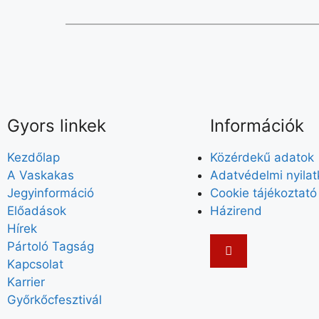
t
h
e
f
o
r
m
Gyors linkek
Információk
i
n
Kezdőlap
Közérdekű adatok
p
A Vaskakas
Adatvédelmi nyila
u
Jegyinformáció
Cookie tájékoztató
t
Előadások
Házirend
s
Hírek
w
Pártoló Tagság
i
Kapcsolat
l
Karrier
l
Győrkőcfesztivál
c