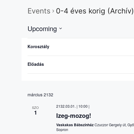
Events
0-4 éves korig (Archív)
Upcoming
S
S
C
május 2032
e
Korosztály
z
h
l
2032.05.18. | 08:00
-
17:00
| 0-4 éves korig
KED
a
ű
18
e
Süss fel, Nap!
n
Előadás
r
c
g
ő
t
i
k
d
n
a
g
március 2132
t
a
e
2132.03.01. | 10:00
|
SZO
n
.
1
Izeg-mozog!
y
o
Vaskakas Bábszínház
Czuczor Gergely út, Győ
Sopron
f