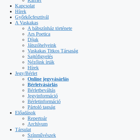
Karrier
Kapcsolat
Hírek
Győrkőcfesztivál
A Vaskakas
A bábszínház története
Ars Poetica
Díjak
Játszóhelyeink
Vaskakas Titkos Társaság
Sajtófigyelés
Nézőink írták
Hírek
Jegy/Bérlet
Online jegyvásárlás
Bérletvásárlás
Bérletbeváltás
Jegyinformáció
Bérletinformáció
Pártoló tagság
Előadások
Repertoár
Archívum
Társulat
Színművészek