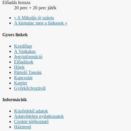
Előadás hossza
20 perc + 20 perc játék
«
A Mikulás új szánja
A kismalac meg a farkasok
»
Gyors linkek
Kezdőlap
A Vaskakas
Jegyinformáció
Előadások
Hírek
Pártoló Tagság
Kapcsolat
Karrier
Győrkőcfesztivál
Információk
Közérdekű adatok
Adatvédelmi nyilatkozatok
Cookie tájékoztató
Házirend