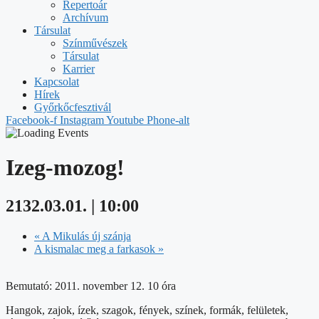
Repertoár
Archívum
Társulat
Színművészek
Társulat
Karrier
Kapcsolat
Hírek
Győrkőcfesztivál
Facebook-f
Instagram
Youtube
Phone-alt
Izeg-mozog!
2132.03.01. | 10:00
«
A Mikulás új szánja
A kismalac meg a farkasok
»
Bemutató: 2011. november 12. 10 óra
Hangok, zajok, ízek, szagok, fények, színek, formák, felületek,