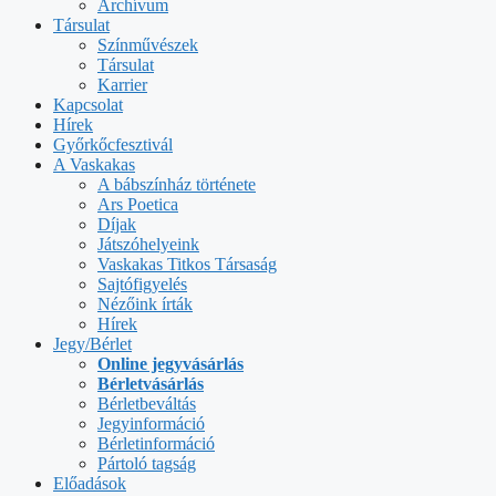
Archívum
Társulat
Színművészek
Társulat
Karrier
Kapcsolat
Hírek
Győrkőcfesztivál
A Vaskakas
A bábszínház története
Ars Poetica
Díjak
Játszóhelyeink
Vaskakas Titkos Társaság
Sajtófigyelés
Nézőink írták
Hírek
Jegy/Bérlet
Online jegyvásárlás
Bérletvásárlás
Bérletbeváltás
Jegyinformáció
Bérletinformáció
Pártoló tagság
Előadások