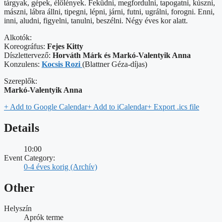
tárgyak, gépek, élőlények. Feküdni, megfordulni, tapogatni, kúszni,
mászni, lábra állni, tipegni, lépni, járni, futni, ugrálni, forogni. Enni,
inni, aludni, figyelni, tanulni, beszélni. Négy éves kor alatt.
Alkotók:
Koreográfus:
Fejes Kitty
Díszlettervező:
Horváth Márk és Markó-Valentyik Anna
Konzulens:
Kocsis Rozi
(Blattner Géza-díjas)
Szereplők:
Markó-Valentyik Anna
+ Add to Google Calendar
+ Add to iCalendar
+ Export .ics file
Details
10:00
Event Category:
0-4 éves korig (Archív)
Other
Helyszín
Aprók terme