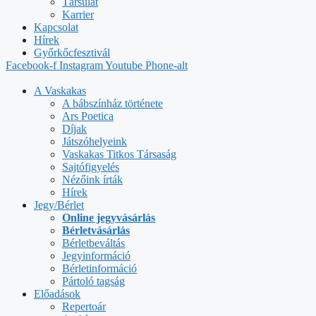
Társulat
Karrier
Kapcsolat
Hírek
Győrkőcfesztivál
Facebook-f
Instagram
Youtube
Phone-alt
A Vaskakas
A bábszínház története
Ars Poetica
Díjak
Játszóhelyeink
Vaskakas Titkos Társaság
Sajtófigyelés
Nézőink írták
Hírek
Jegy/Bérlet
Online jegyvásárlás
Bérletvásárlás
Bérletbeváltás
Jegyinformáció
Bérletinformáció
Pártoló tagság
Előadások
Repertoár