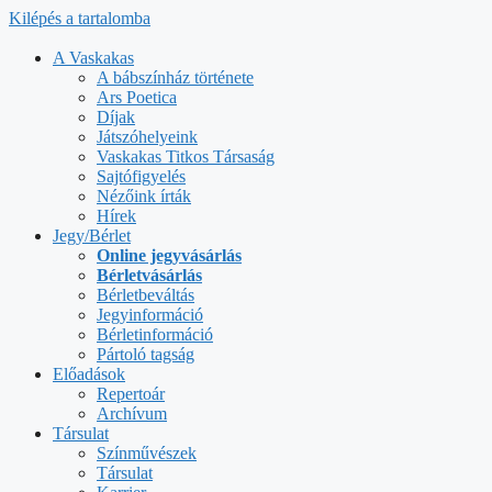
Kilépés a tartalomba
A Vaskakas
A bábszínház története
Ars Poetica
Díjak
Játszóhelyeink
Vaskakas Titkos Társaság
Sajtófigyelés
Nézőink írták
Hírek
Jegy/Bérlet
Online jegyvásárlás
Bérletvásárlás
Bérletbeváltás
Jegyinformáció
Bérletinformáció
Pártoló tagság
Előadások
Repertoár
Archívum
Társulat
Színművészek
Társulat