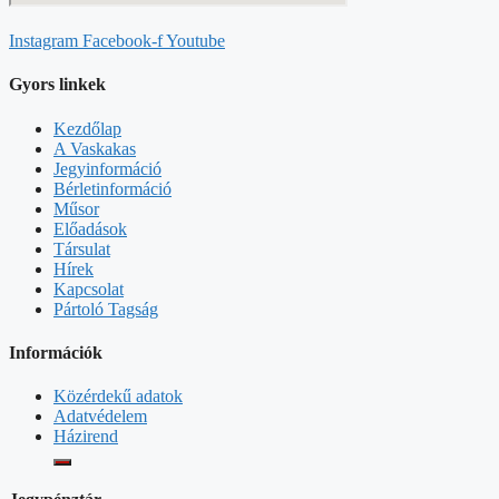
Instagram
Facebook-f
Youtube
Gyors linkek
Kezdőlap
A Vaskakas
Jegyinformáció
Bérletinformáció
Műsor
Előadások
Társulat
Hírek
Kapcsolat
Pártoló Tagság
Információk
Közérdekű adatok
Adatvédelem
Házirend