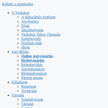
Kilépés a tartalomba
A Vaskakas
A bábszínház története
Ars Poetica
Díjak
Játszóhelyeink
Vaskakas Titkos Társaság
Sajtófigyelés
Nézőink írták
Hírek
Jegy/Bérlet
Online jegyvásárlás
Bérletvásárlás
Bérletbeváltás
Jegyinformáció
Bérletinformáció
Pártoló tagság
Előadások
Repertoár
Archívum
Társulat
Színművészek
Társulat