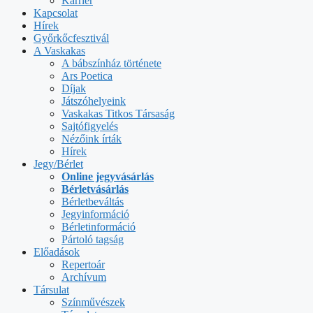
Karrier
Kapcsolat
Hírek
Győrkőcfesztivál
A Vaskakas
A bábszínház története
Ars Poetica
Díjak
Játszóhelyeink
Vaskakas Titkos Társaság
Sajtófigyelés
Nézőink írták
Hírek
Jegy/Bérlet
Online jegyvásárlás
Bérletvásárlás
Bérletbeváltás
Jegyinformáció
Bérletinformáció
Pártoló tagság
Előadások
Repertoár
Archívum
Társulat
Színművészek