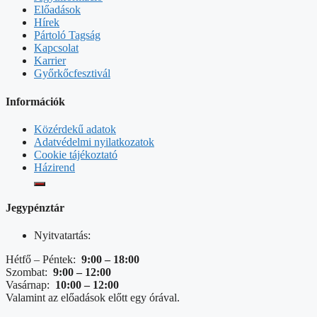
Előadások
Hírek
Pártoló Tagság
Kapcsolat
Karrier
Győrkőcfesztivál
Információk
Közérdekű adatok
Adatvédelmi nyilatkozatok
Cookie tájékoztató
Házirend
Jegypénztár
Nyitvatartás:
Hétfő – Péntek:
9:00 – 18:00
Szombat:
9:00 – 12:00
Vasárnap:
10:00 – 12:00
Valamint az előadások előtt egy órával.