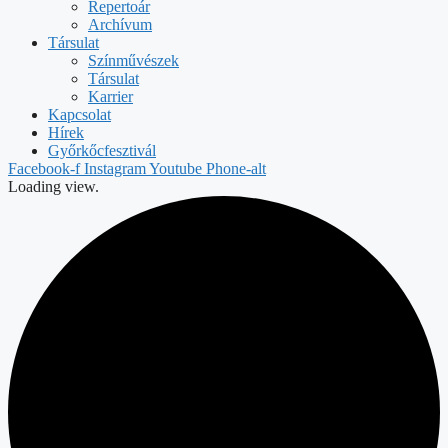
Repertoár
Archívum
Társulat
Színművészek
Társulat
Karrier
Kapcsolat
Hírek
Győrkőcfesztivál
Facebook-f
Instagram
Youtube
Phone-alt
Loading view.