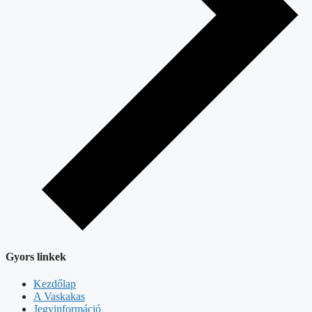
Gyors linkek
Kezdőlap
A Vaskakas
Jegyinformáció