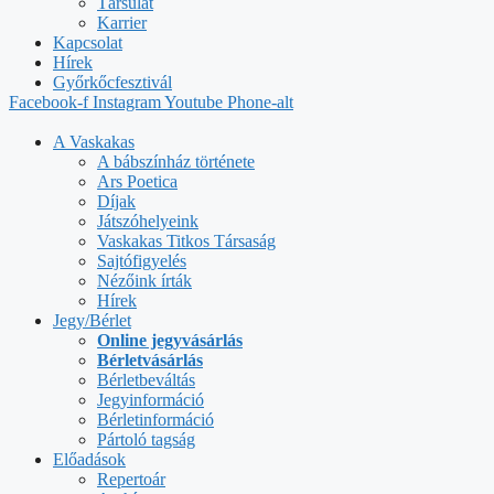
Társulat
Karrier
Kapcsolat
Hírek
Győrkőcfesztivál
Facebook-f
Instagram
Youtube
Phone-alt
A Vaskakas
A bábszínház története
Ars Poetica
Díjak
Játszóhelyeink
Vaskakas Titkos Társaság
Sajtófigyelés
Nézőink írták
Hírek
Jegy/Bérlet
Online jegyvásárlás
Bérletvásárlás
Bérletbeváltás
Jegyinformáció
Bérletinformáció
Pártoló tagság
Előadások
Repertoár