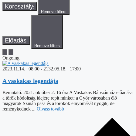
Korosztály
:
Remove filters
Előadás
:
Remove filters
Ongoing
2023.11.14. | 08:00
-
2132.05.18. | 17:00
A vaskakas legendája
Bemutató: 2021. október 2. 16 óra A Vaskakas Bábszínház előadása
a török hódoltság idejére repít minket: a Győr városában élő
magyarok Szinán pasa és a törökök elnyomását nyögik, de
reménykednek ...
Olvass tovább