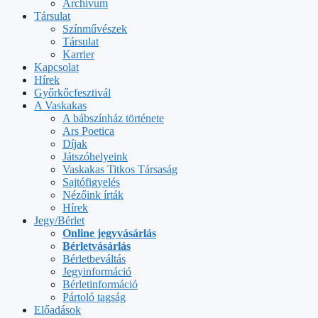
Archívum
Társulat
Színművészek
Társulat
Karrier
Kapcsolat
Hírek
Győrkőcfesztivál
A Vaskakas
A bábszínház története
Ars Poetica
Díjak
Játszóhelyeink
Vaskakas Titkos Társaság
Sajtófigyelés
Nézőink írták
Hírek
Jegy/Bérlet
Online jegyvásárlás
Bérletvásárlás
Bérletbeváltás
Jegyinformáció
Bérletinformáció
Pártoló tagság
Előadások