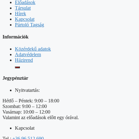
Előadások
Társulat
Hírek
Kapcsolat
Pártoló Tagság
Információk
Közérdekű adatok
Adatvédelem
Házirend
Jegypénztár
Nyitvatartás:
Hétfő – Péntek: 9:00 – 18:00
Szombat: 9:00 – 12:00
Vasárnap: 10:00 – 12:00
Valamint az előadások előtt egy órával.
Kapcsolat
Tel.:
+36 96 512 690