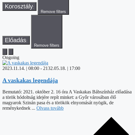
Korosztály
:
Remove filters
Előadás
:
Remove filters
Ongoing
2023.11.14. | 08:00
-
2132.05.18. | 17:00
A vaskakas legendája
Bemutató: 2021. október 2. 16 óra A Vaskakas Bábszínház előadása
a török hódoltság idejére repít minket: a Győr városában élő
magyarok Szinán pasa és a törökök elnyomását nyögik, de
reménykednek ...
Olvass tovább