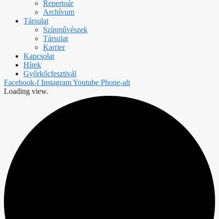
Repertoár
Archívum
Társulat
Színművészek
Társulat
Karrier
Kapcsolat
Hírek
Győrkőcfesztivál
Facebook-f
Instagram
Youtube
Phone-alt
Loading view.