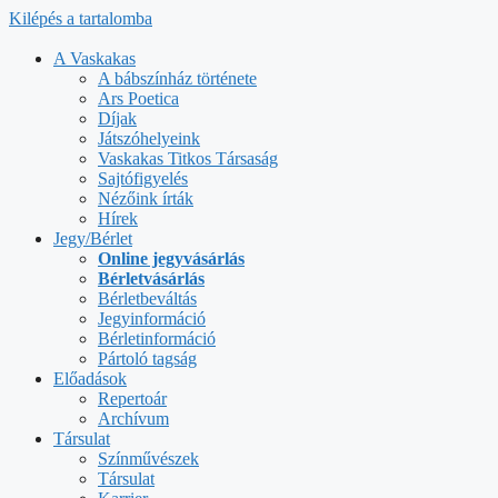
Kilépés a tartalomba
A Vaskakas
A bábszínház története
Ars Poetica
Díjak
Játszóhelyeink
Vaskakas Titkos Társaság
Sajtófigyelés
Nézőink írták
Hírek
Jegy/Bérlet
Online jegyvásárlás
Bérletvásárlás
Bérletbeváltás
Jegyinformáció
Bérletinformáció
Pártoló tagság
Előadások
Repertoár
Archívum
Társulat
Színművészek
Társulat