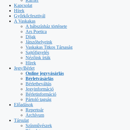
Karrier
Kapcsolat
Hírek
Győrkőcfesztivál
A Vaskakas
A bábszínház története
Ars Poetica
Díjak
Játszóhelyeink
Vaskakas Titkos Társaság
Sajtófigyelés
Nézőink írták
Hírek
Jegy/Bérlet
Online jegyvásárlás
Bérletvásárlás
Bérletbeváltás
Jegyinformáció
Bérletinformáció
Pártoló tagság
Előadások
Repertoár
Archívum
Társulat
Színművészek