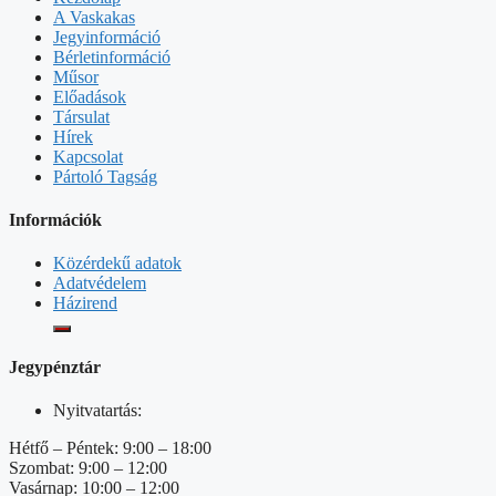
A Vaskakas
Jegyinformáció
Bérletinformáció
Műsor
Előadások
Társulat
Hírek
Kapcsolat
Pártoló Tagság
Információk
Közérdekű adatok
Adatvédelem
Házirend
Jegypénztár
Nyitvatartás:
Hétfő – Péntek: 9:00 – 18:00
Szombat: 9:00 – 12:00
Vasárnap: 10:00 – 12:00