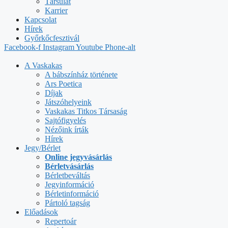
Társulat
Karrier
Kapcsolat
Hírek
Győrkőcfesztivál
Facebook-f
Instagram
Youtube
Phone-alt
A Vaskakas
A bábszínház története
Ars Poetica
Díjak
Játszóhelyeink
Vaskakas Titkos Társaság
Sajtófigyelés
Nézőink írták
Hírek
Jegy/Bérlet
Online jegyvásárlás
Bérletvásárlás
Bérletbeváltás
Jegyinformáció
Bérletinformáció
Pártoló tagság
Előadások
Repertoár