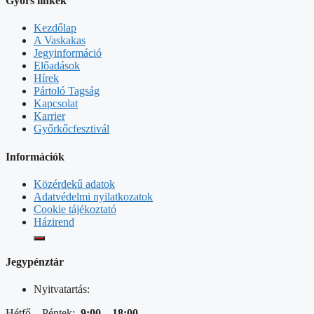
Gyors linkek
Kezdőlap
A Vaskakas
Jegyinformáció
Előadások
Hírek
Pártoló Tagság
Kapcsolat
Karrier
Győrkőcfesztivál
Információk
Közérdekű adatok
Adatvédelmi nyilatkozatok
Cookie tájékoztató
Házirend
Jegypénztár
Nyitvatartás:
Hétfő – Péntek:
9:00 – 18:00