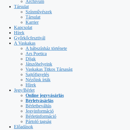
Archívum
Társulat
Színművészek
Társulat
Karrier
Kapcsolat
Hírek
Győrkőcfesztivál
A Vaskakas
A bábszínház története
Ars Poetica
Díjak
Játszóhelyeink
Vaskakas Titkos Társaság
Sajtófigyelés
Nézőink írták
Hírek
Jegy/Bérlet
Online jegyvásárlás
Bérletvásárlás
Bérletbeváltás
Jegyinformáció
Bérletinformáció
Pártoló tagság
Előadások