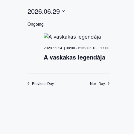
2026.06.29
S
Ongoing
e
l
e
2023.11.14. | 08:00
-
2132.05.18. | 17:00
c
A vaskakas legendája
t
d
a
t
Previous Day
Next Day
e
.